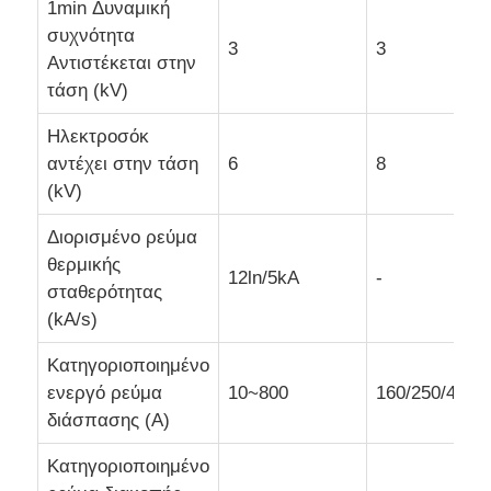
1min Δυναμική
συχνότητα
3
3
Υποσταθμός τύπων παραθύρων
Αντιστέκεται στην
τάση (kV)
Καλωδιακός Διακλαδωτικός Κόμβος
Ηλεκτροσόκ
αντέχει στην τάση
6
8
(kV)
μεταλλικός κλειστός διακόπτης
Διορισμένο ρεύμα
Διακόπτης φορτίου κενού
θερμικής
12ln/5kA
-
σταθερότητας
(kA/s)
Διακόπτης υψηλής τάσης
Κατηγοριοποιημένο
ενεργό ρεύμα
10~800
160/250/400/
Υπηρεσία διανομής χαμηλής τάσης
διάσπασης (A)
Κατηγοριοποιημένο
Κιβώτιο διανομής χαμηλής τάσης