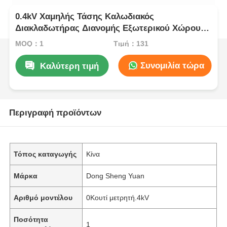
0.4kV Χαμηλής Τάσης Καλωδιακός
Διακλαδωτήρας Διανομής Εξωτερικού Χώρου
Σχεδιασμός Ανθεκτικός στις Καιρικές Συνθήκες
MOQ：1
Τιμή：131
IP44
Συνομιλία τώρα
Καλύτερη τιμή
Περιγραφή προϊόντων
Τόπος καταγωγής
Κίνα
Μάρκα
Dong Sheng Yuan
Αριθμό μοντέλου
0Κουτί μετρητή.4kV
Ποσότητα
1