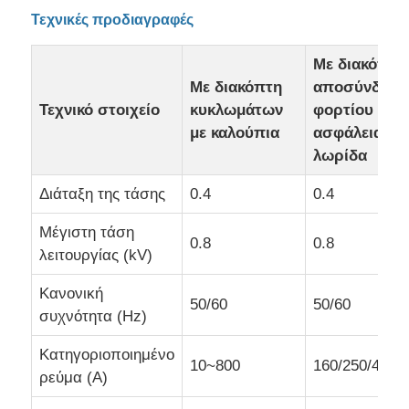
Τεχνικές προδιαγραφές
Ζητήστε ένα απόσπασμα
Με διακόπτη
Με διακόπτη
αποσύνδεση
Συσκευή διακόπτη μεσαίας τάσης
Τεχνικό στοιχείο
κυκλωμάτων
φορτίου τύπ
με καλούπια
ασφάλειας μ
λωρίδα
Συσκευές διακόπτη χαμηλής τάσης
Διάταξη της τάσης
0.4
0.4
AIS Διακόπτης Αέρος Μονωμένος
Μέγιστη τάση
0.8
0.8
λειτουργίας (kV)
ΓΣΥ Αερίου Μονωμένου Διακόπτη
Κανονική
50/60
50/60
συχνότητα (Hz)
Διακόπτης στερεής μόνωσης
Κατηγοριοποιημένο
10~800
160/250/400/
ρεύμα (A)
Διακόπτης Δακτυλίου