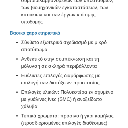
συμπεριλαμβανομένων των υποσταθμών,
των βιομηχανικών εγκαταστάσεων, των
κατοικιών και των έργων κρίσιμης
Εμφάνιση VR
υποδομής
Βασικά χαρακτηριστικά
Σχετικά με εμάς
Σύνθετο εξωτερικό σχεδιασμό με μικρό
αποτύπωμα
Γύρος εργοστασίων
Ανθεκτικό στην συμπύκνωση και τη
μόλυνση σε σκληρά περιβάλλοντα
Ποιοτικός έλεγχος
Ευέλικτες επιλογές διαμόρφωσης με
επιλογή των διατάξεων προστασίας
επαφή
Επιλογές υλικών: Πολυεστέρα ενισχυμένο
με γυάλινες ίνες (SMC) ή ανοξείδωτο
χάλυβα
Νέα
Τυπικά χρώματα: πράσινο ή γκρι καμήλας
(προσδιορισμένες επιλογές διαθέσιμες)
Όλες οι περιπτώσεις