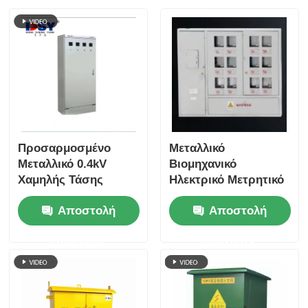
Προσαρμοσμένο
Μεταλλικό
Μεταλλικό 0.4kV
Βιομηχανικό
Χαμηλής Τάσης
Ηλεκτρικό Μετρητικό
Πίνακας Διανομής
Κουτί Ηλεκτρικός
Αποστολή
Αποστολή
Ισχύος Δαπέδου
Πίνακας Διανομής
Βιομηχανικής
Προσαρμοσμένου
ερώτησης
ερώτησης
Χρήσης
Μεγέθους