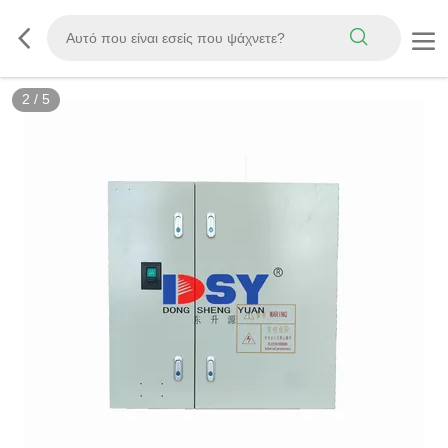
2
/
5