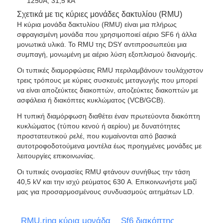
1250A, 31,5 kA
Σχετικά με τις κύριες μονάδες δακτυλίου (RMU)
Η κύρια μονάδα δακτυλίου (RMU) είναι μια πλήρως
Εμφάνιση VR
σφραγισμένη μονάδα που χρησιμοποιεί αέριο SF6 ή άλλα
μονωτικά υλικά. Το RMU της DSY αντιπροσωπεύει μια
συμπαγή, μονωμένη με αέριο λύση εξοπλισμού διανομής.
Σχετικά με εμάς
Οι τυπικές διαμορφώσεις RMU περιλαμβάνουν τουλάχιστον
τρεις τρόπους με κύριες συσκευές μεταγωγής που μπορεί
να είναι αποζεύκτες διακοπτών, αποζεύκτες διακοπτών με
Γύρος εργοστασίων
ασφάλεια ή διακόπτες κυκλώματος (VCB/GCB).
Η τυπική διαμόρφωση διαθέτει έναν πρωτεύοντα διακόπτη
Ποιοτικός έλεγχος
κυκλώματος (τύπου κενού ή αερίου) με δυνατότητες
προστατευτικού ρελέ, που κυμαίνονται από βασικά
αυτοτροφοδοτούμενα μοντέλα έως προηγμένες μονάδες με
επαφή
λειτουργίες επικοινωνίας.
Οι τυπικές ονομασίες RMU φτάνουν συνήθως την τάση
40,5 kV και την ισχύ ρεύματος 630 A. Επικοινωνήστε μαζί
Νέα
μας για προσαρμοσμένους συνδυασμούς αιτημάτων LD.
Όλες οι περιπτώσεις
RMU.ring κύρια μονάδα
Sf6 διακόπτης