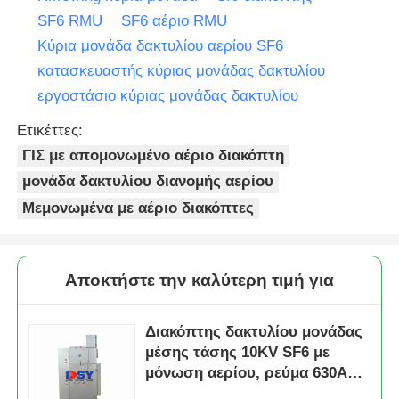
SF6 RMU
SF6 αέριο RMU
Κύρια μονάδα δακτυλίου αερίου SF6
Ζητήστε ένα απόσπασμα
κατασκευαστής κύριας μονάδας δακτυλίου
εργοστάσιο κύριας μονάδας δακτυλίου
Συσκευή διακόπτη μεσαίας τάσης
Ετικέττες:
ΓΙΣ με απομονωμένο αέριο διακόπτη
Συσκευές διακόπτη χαμηλής τάσης
μονάδα δακτυλίου διανομής αερίου
Μεμονωμένα με αέριο διακόπτες
AIS Διακόπτης Αέρος Μονωμένος
ΓΣΥ Αερίου Μονωμένου Διακόπτη
Αποκτήστε την καλύτερη τιμή για
Διακόπτης στερεής μόνωσης
Διακόπτης δακτυλίου μονάδας
μέσης τάσης 10KV SF6 με
μόνωση αερίου, ρεύμα 630A
Διακόπτης Δακτυλίου
έως 3150A