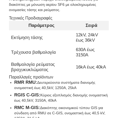
διακόπτες με μόνωση αερίου SF6 με ολοκληρωμένες
ονομασίες τάσης και ρεύματος.
Τεχνικές Προδιαγραφές
Παράμετρος
Σειρά
12kV, 24kV
Εκτίμηση τάσης
έως 36kV
630Α έως
Τρέχουσα βαθμολογία
3150Α
Βαθμολογία ρεύματος
16kA έως 40kA
βραχυκυκλώματος
Παραλλαγές προϊόντων
RMR RMU:
Δευτερεύοντα συστήματα διανομής
Αρχική Σελίδα
ονομαστική έως 40,5kV, 1250A, 25kA
RGIS C-GIS:
Κύριος εξοπλισμός διανομής ονομαστική
Προϊόντα
έως 40,5kV, 3150A, 40kA
RMC M-GIS:
Διακόπτης οικονομικού τύπου GIS για
σύνδεση από RMU σε C-GIS, ονομαστική έως 40,5 kV,
Βίντεο