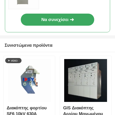
Υποσταθμός τύπων παραθύρων
Να συνεχίσει
Καλωδιακός Διακλαδωτικός Κόμβος
μεταλλικός κλειστός διακόπτης
Συνιστώμενα προϊόντα
Διακόπτης φορτίου κενού
Διακόπτης υψηλής τάσης
Υπηρεσία διανομής χαμηλής τάσης
Διακόπτης φορτίου
GIS Διακόπτης
Κιβώτιο διανομής χαμηλής τάσης
SF6 10kV 630A
Αερίου Μονωμένου