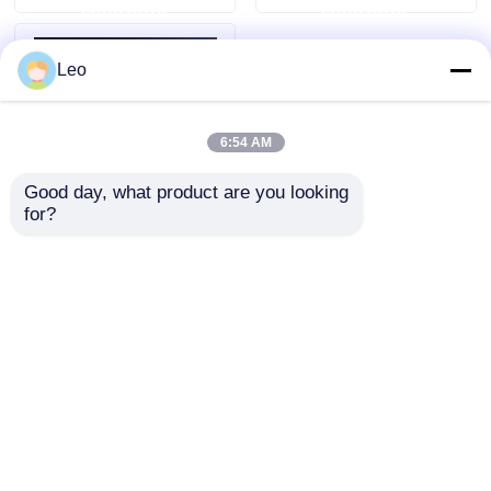
ερώτησης
ερώτησης
σφραγισμένος
Leo
6:54 AM
Good day, what product are you looking 
for?
Διακόπτης δακτυλίου
μέσης τάσης GIS με
μόνωση αερίου,
πλήρως
Αποστολή
σφραγισμένος 630A
ερώτησης
Αρχική Σελίδα
Περίπου εμείς
επαφή
Desktop Site
Sitemap
Πολιτική μυστικότητας