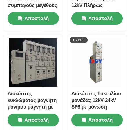
συμπαγούς μεγέθους
12kV Πλήρως
για διακόπτες αερίου
Μονωμένη Μονάδα
Αποστολή
Αποστολή
Δακτυλίου IP67
Προστασία
ερώτησης
ερώτησης
Διακόπτης
Διακόπτης δακτυλίου
κυκλώματος μαγνήτη
μονάδας 12kV 24kV
μόνιμου μαγνήτη με
SF6 με μόνωση
μόνωση SF6,
αερίου IP67 για
Αποστολή
Αποστολή
διατάξεις μέσης
δίκτυα διανομής
τάσης, πλήρως