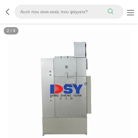
2
/
4