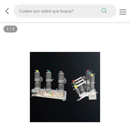
1
/
1