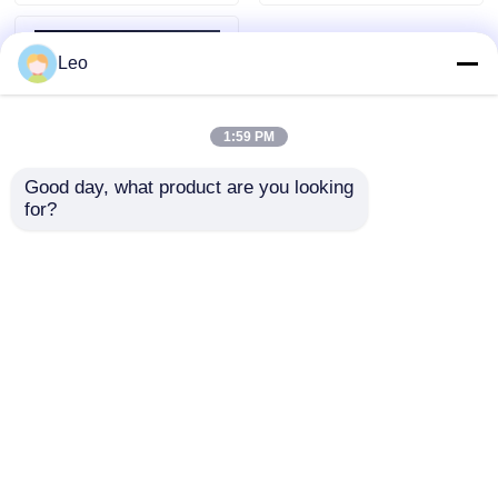
de 12 kV
Leo
1:59 PM
Good day, what product are you looking 
for?
Interruptor de vacío
de alta tensión para
exteriores 12kV con
control inteligente
Enviar Consulta
montado en poste
Inicio
Mapa del Sitio
Contactar Ahora
Desktop Site
Mapa del Sitio
Políticas de privacidad