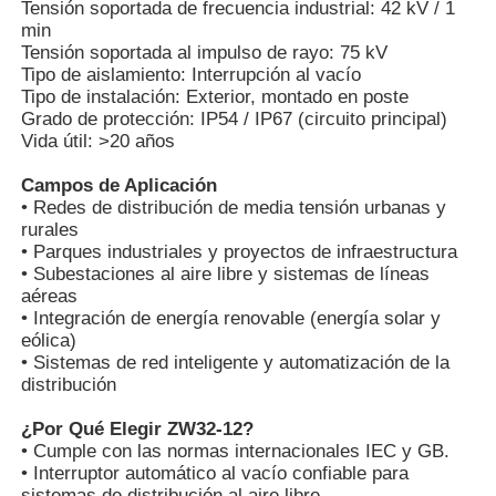
Tensión soportada de frecuencia industrial: 42 kV / 1
min
Tensión soportada al impulso de rayo: 75 kV
VR Show
Tipo de aislamiento: Interrupción al vacío
Tipo de instalación: Exterior, montado en poste
Grado de protección: IP54 / IP67 (circuito principal)
Sobre nosotros
Vida útil: >20 años
Campos de Aplicación
Visita a la fábrica
• Redes de distribución de media tensión urbanas y
rurales
• Parques industriales y proyectos de infraestructura
• Subestaciones al aire libre y sistemas de líneas
Control de Calidad
aéreas
• Integración de energía renovable (energía solar y
eólica)
Contacto
• Sistemas de red inteligente y automatización de la
distribución
noticias
¿Por Qué Elegir ZW32-12?
• Cumple con las normas internacionales IEC y GB.
• Interruptor automático al vacío confiable para
Todos los casos
sistemas de distribución al aire libre.