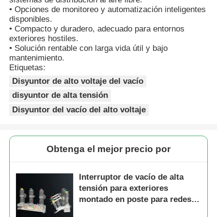
• Opciones de monitoreo y automatización inteligentes
disponibles.
Solicitar una cotización
• Compacto y duradero, adecuado para entornos
exteriores hostiles.
• Solución rentable con larga vida útil y bajo
Dispositivos de interrupción de voltaje medio
mantenimiento.
Etiquetas:
Disyuntor de alto voltaje del vacío
Dispositivos de conmutación de baja tensión
disyuntor de alta tensión
Disyuntor del vacío del alto voltaje
AIS Aparamenta Aislada en Aire
Interruptor blindado aislado en gas (GIS)
Obtenga el mejor precio por
Interruptor de vacío de alta
Interruptor seccionador con aislamiento sólido
tensión para exteriores
montado en poste para redes
Interruptor Principal en Anillo
de distribución de 12 kV