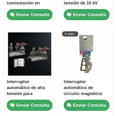
conmutación en
tensión de 10 kV
columna para
personalizado para
Enviar Consulta
Enviar Consulta
exteriores, solución
unidad principal en
de distribución de
anillo
media tensión
Interruptor
Interruptor
automático de alta
automático de
tensión para
circuito magnético
exteriores,
permanente de 10 kV
Enviar Consulta
Enviar Consulta
interruptor de vacío
12 kV trifásico para
de imán permanente
red inteligente