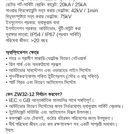
রেটেড শর্ট-সার্কিট ব্রেকিং কারেন্ট: 20kA / 25kA
পাওয়ার ফ্রিকোয়েন্সি সহ্য করার ভোল্টেজ: 42kV / 1min
বিদ্যুৎস্পৃষ্টতা সহ্য করার ভোল্টেজ: 75kV
ইনসুলেশন প্রকার: ভ্যাকুয়াম বাধা
ইনস্টলেশন প্রকার: আউটডোর, খুঁটি-মাউন্ট করা
সুরক্ষার মাত্রা: IP54 / IP67 (প্রধান সার্কিট)
পরিষেবা জীবন: >20 বছর
অ্যাপ্লিকেশন ক্ষেত্র
• শহর ও গ্রামীণ মাঝারি-ভোল্টেজ বিতরণ নেটওয়ার্ক
• শিল্প পার্ক এবং অবকাঠামো প্রকল্প
• আউটডোর সাবস্টেশন এবং ওভারহেড লাইন সিস্টেম
• পুনর্নবীকরণযোগ্য শক্তি ইন্টিগ্রেশন (সৌর ও বায়ু শক্তি)
• স্মার্ট গ্রিড এবং বিতরণ অটোমেশন সিস্টেম
কেন ZW32-12 নির্বাচন করবেন?
বাড়ি
• IEC ও GB আন্তর্জাতিক মানগুলির সাথে সঙ্গতিপূর্ণ।
• আউটডোর বিতরণ সিস্টেমের জন্য নির্ভরযোগ্য ভ্যাকুয়াম সার্কিট ব্রেকার।
• ইন্টেলিজেন্ট মনিটরিং এবং অটোমেশন বিকল্প উপলব্ধ।
পণ্য
• কমপ্যাক্ট এবং টেকসই, কঠোর বহিরঙ্গন পরিবেশের জন্য উপযুক্ত।
• দীর্ঘ পরিষেবা জীবন এবং কম রক্ষণাবেক্ষণ সহ একটি সাশ্রয়ী সমাধান।
ট্যাগ:
ভিডিও