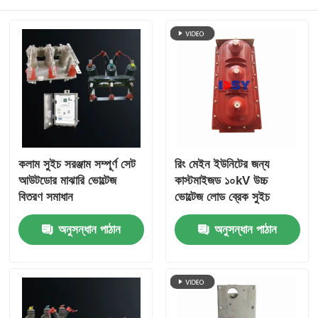
উদ্ধৃতির জন্য আবেদন
মাঝারি ভোল্টেজ সুইচগার্ড
নিম্ন ভোল্টেজ সুইচআউট
কলাম সুইচ সরঞ্জাম সম্পূর্ণ সেট
রিং মেইন ইউনিটের জন্য
এআইএস এয়ার ইনসুলেটেড সুইচগিয়ার
আউটডোর মাঝারি ভোল্টেজ
কাস্টমাইজড ১০kV উচ্চ
বিতরণ সমাধান
ভোল্টেজ লোড ব্রেক সুইচ
জিআইএস গ্যাস ইনসুলেটেড সুইচগিয়ার
অনুসন্ধান পাঠান
অনুসন্ধান পাঠান
সলিড ইনসুলেটেড সুইচগিয়ার
রিং মেইন সুইচগিয়ার