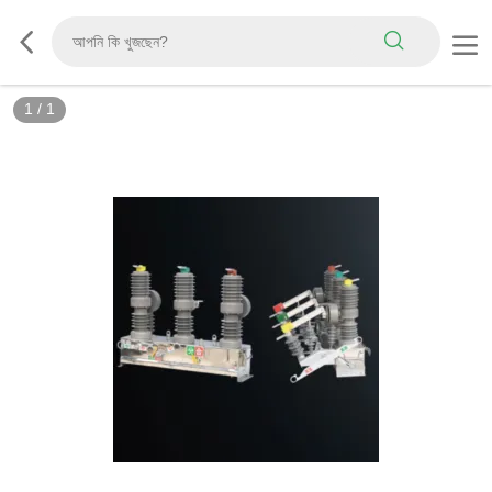
1
/
1