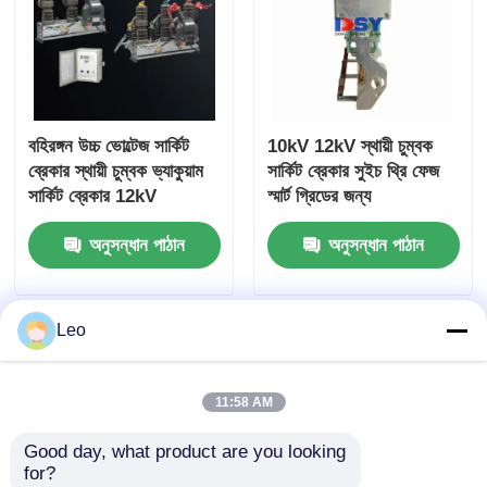
বক্স টাইপ সাবস্টেশন
ক্যাবল শাখা বাক্স
বহিরঙ্গন উচ্চ ভোল্টেজ সার্কিট
10kV 12kV স্থায়ী চুম্বক
ব্রেকার স্থায়ী চুম্বক ভ্যাকুয়াম
সার্কিট ব্রেকার সুইচ থ্রি ফেজ
ধাতব ঘেরা সুইচগার্ট
সার্কিট ব্রেকার 12kV
স্মার্ট গ্রিডের জন্য
অনুসন্ধান পাঠান
অনুসন্ধান পাঠান
ভ্যাকুয়াম লোড সুইচ
হাই ভোল্টেজ সার্কিট ব্রেকার
Leo
নিম্ন ভোল্টেজ বিতরণ ক্যাবিনেট
11:58 AM
Good day, what product are you looking 
নিম্ন ভোল্টেজ বিতরণ বাক্স
for?