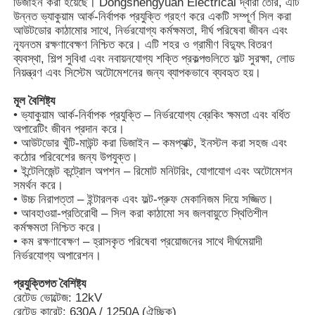
ডিজাইন করা হয়েছে। Dongshengyuan Electrical দ্বারা তৈরি, এটি
উন্নত ভ্যাকুয়াম আর্ক-নির্বাপক প্রযুক্তি গ্রহণ করে একটি সম্পূর্ণ সিল করা
আউটডোর কাঠামোর সাথে, নির্ভরযোগ্য কর্মক্ষমতা, দীর্ঘ পরিষেবা জীবন এবং
ন্যূনতম রক্ষণাবেক্ষণ নিশ্চিত করে। এটি শহর ও গ্রামীণ বিদ্যুৎ বিতরণ
ব্যবস্থা, শিল্প সুবিধা এবং নবায়নযোগ্য শক্তি প্রকল্পগুলিতে ফল্ট সুরক্ষা, লোড
নিয়ন্ত্রণ এবং সিস্টেম অটোমেশনের জন্য ব্যাপকভাবে ব্যবহৃত হয়।
মূল বৈশিষ্ট্য
• ভ্যাকুয়াম আর্ক-নির্বাপক প্রযুক্তি – নির্ভরযোগ্য ব্রেকিং ক্ষমতা এবং বর্ধিত
অপারেটিং জীবন প্রদান করে।
• আউটডোর খুঁটি-মাউন্ট করা ডিজাইন – কমপ্যাক্ট, ইনস্টল করা সহজ এবং
কঠোর পরিবেশের জন্য উপযুক্ত।
• ইন্টেলিজেন্ট কন্ট্রোল অপশন – রিমোট মনিটরিং, যোগাযোগ এবং অটোমেশন
সমর্থন করে।
• উচ্চ নিরাপত্তা – ইন্টারলক এবং ফল্ট-প্রুফ মেকানিজম দিয়ে সজ্জিত।
• আবহাওয়া-প্রতিরোধী – সিল করা কাঠামো সব জলবায়ুতে স্থিতিশীল
কর্মক্ষমতা নিশ্চিত করে।
• কম রক্ষণাবেক্ষণ – হ্রাসকৃত পরিষেবা প্রয়োজনের সাথে দীর্ঘমেয়াদী
নির্ভরযোগ্য অপারেশন।
প্রযুক্তিগত বৈশিষ্ট্য
রেটেড ভোল্টেজ: 12kV
রেটেড কারেন্ট: 630A / 1250A (ঐচ্ছিক)