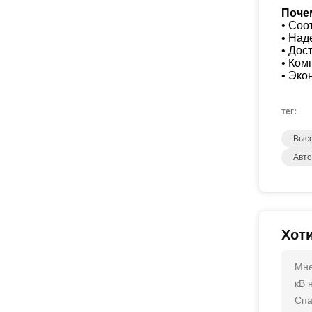
Поче
• Соо
• Над
• Дос
• Ком
• Эко
тег:
Высо
Авто
Хот
Мне
кВ 
Спа