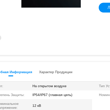
Л
бная Информация
Характер Продукции
п:
На открытом воздухе
Тип Ус
тепень Защиты:
IP54/IP67 (главная цепь)
Номин
оминальное
12 кВ
апряжение: