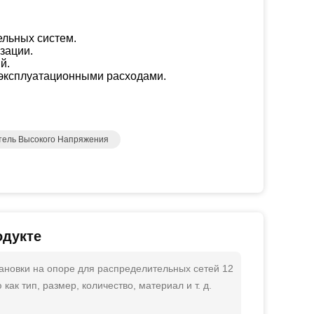
льных систем.
зации.
й.
 эксплуатационными расходами.
тель Высокого Напряжения
одукте
ановки на опоре для распределительных сетей 12
ак тип, размер, количество, материал и т. д.