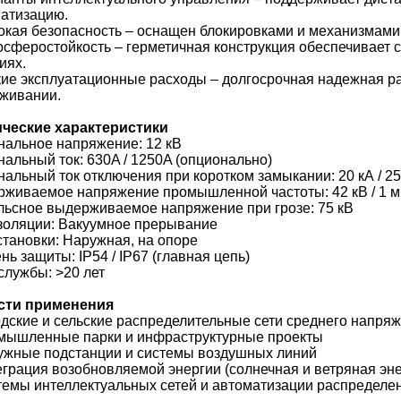
атизацию.
окая безопасность – оснащен блокировками и механизмами
осферостойкость – герметичная конструкция обеспечивает 
иях.
кие эксплуатационные расходы – долгосрочная надежная р
живании.
ические характеристики
альное напряжение: 12 кВ
альный ток: 630A / 1250A (опционально)
альный ток отключения при коротком замыкании: 20 кА / 25
живаемое напряжение промышленной частоты: 42 кВ / 1 
ьсное выдерживаемое напряжение при грозе: 75 кВ
золяции: Вакуумное прерывание
становки: Наружная, на опоре
нь защиты: IP54 / IP67 (главная цепь)
службы: >20 лет
сти применения
одские и сельские распределительные сети среднего напря
мышленные парки и инфраструктурные проекты
ужные подстанции и системы воздушных линий
еграция возобновляемой энергии (солнечная и ветряная эне
темы интеллектуальных сетей и автоматизации распределе