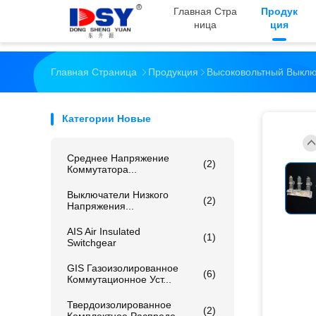
Главная Стра
Продук
Ница
Ция
Главная Страница
Продукция
Высоковольтный Выклю
Категории Новые
Среднее Напряжение
(2)
Коммутатора...
Выключатели Низкого
(2)
Напряжения...
AIS Air Insulated
(1)
Switchgear
GIS Газоизолированное
(6)
Коммутационное Уст...
Твердоизолированное
(2)