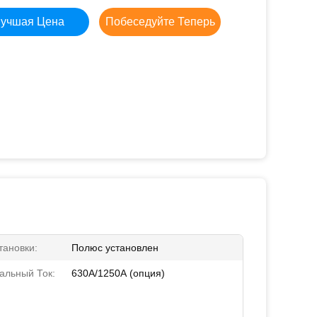
учшая Цена
Побеседуйте Теперь
тановки:
Полюс установлен
альный Ток:
630А/1250А (опция)