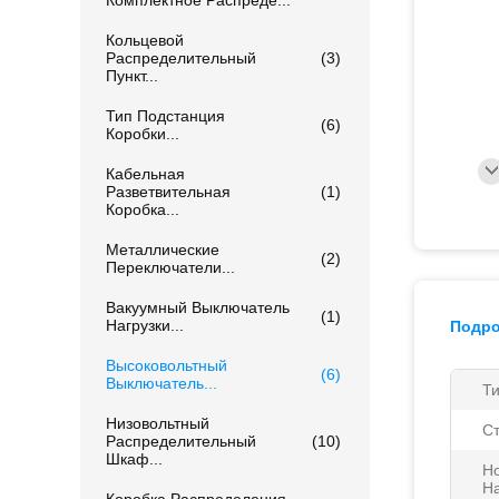
Комплектное Распреде...
Кольцевой
Распределительный
(3)
Пункт...
Тип Подстанция
(6)
Коробки...
Кабельная
Разветвительная
(1)
Коробка...
Металлические
(2)
Переключатели...
Вакуумный Выключатель
(1)
Нагрузки...
Подро
Высоковольтный
(6)
Выключатель...
Ти
Низовольтный
С
Распределительный
(10)
Шкаф...
Н
Н