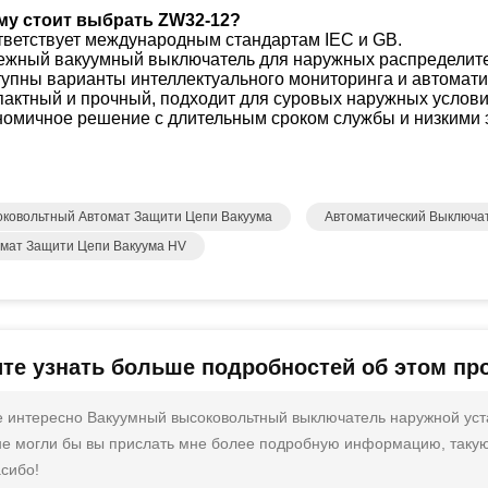
му стоит выбрать ZW32-12?
тветствует международным стандартам IEC и GB.
ежный вакуумный выключатель для наружных распределите
тупны варианты интеллектуального мониторинга и автомати
пактный и прочный, подходит для суровых наружных услови
номичное решение с длительным сроком службы и низкими
ковольтный Автомат Защити Цепи Вакуума
Автоматический Выключа
мат Защити Цепи Вакуума HV
ите узнать больше подробностей об этом пр
 интересно Вакуумный высоковольтный выключатель наружной уст
не могли бы вы прислать мне более подробную информацию, такую ​​к
сибо!