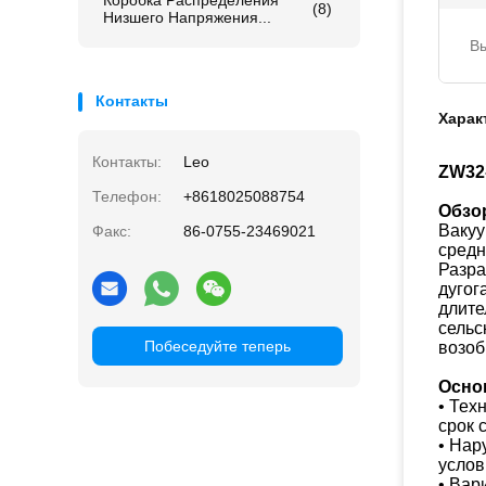
Коробка Распределения
(8)
Низшего Напряжения...
В
Контакты
Харак
Контакты:
Leo
ZW32
Телефон:
+8618025088754
Обзо
Вакуу
Факс:
86-0755-23469021
средн
Разра
дугог
длите
сельс
Побеседуйте теперь
возоб
Осно
• Тех
срок 
• Нар
услов
• Вар