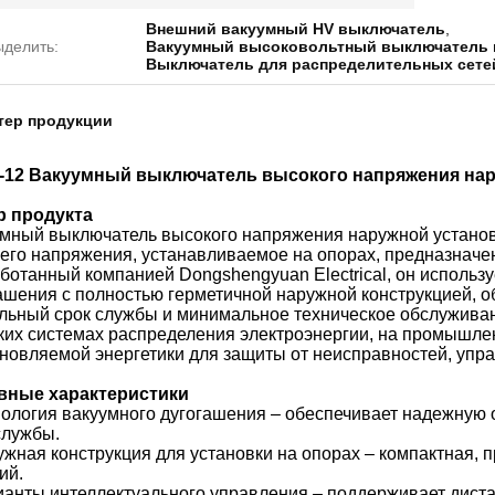
Внешний вакуумный HV выключатель
,
ыделить:
Вакуумный высоковольтный выключатель 
Выключатель для распределительных сете
тер продукции
-12 Вакуумный выключатель высокого напряжения нар
р продукта
мный выключатель высокого напряжения наружной установ
его напряжения, устанавливаемое на опорах, предназначен
ботанный компанией Dongshengyuan Electrical, он использ
ашения с полностью герметичной наружной конструкцией, 
льный срок службы и минимальное техническое обслуживани
ких системах распределения электроэнергии, на промышле
новляемой энергетики для защиты от неисправностей, упра
вные характеристики
нология вакуумного дугогашения – обеспечивает надежную
службы.
ужная конструкция для установки на опорах – компактная, п
ий.
ианты интеллектуального управления – поддерживает диста