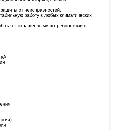
 защиты от неисправностей.
стабильную работу в любых климатических
абота с сокращенными потребностями в
 кА
мин
жения
ргия)
ния