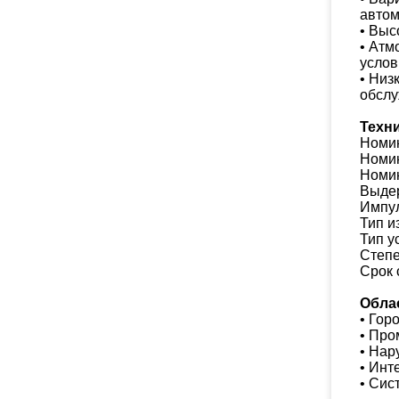
автом
• Выс
• Атм
услов
• Низ
обслу
Техн
Номин
Номин
Номин
Выдер
Импул
Тип и
Тип у
Степе
Срок 
Обла
• Гор
• Про
• Нар
• Инт
• Сис