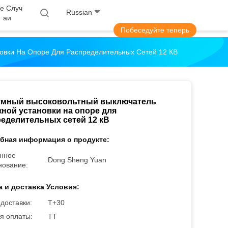
е Случ
Russian
Аи
Побеседуйте теперь
овки На Опоре Для Распределительных Сетей 12 КВ
умный высоковольтный выключатель
ной установки на опоре для
еделительных сетей 12 кВ
бная информация о продукте:
нное
Dong Sheng Yuan
нование:
а и доставка Условия:
доставки:
Т+30
я оплаты:
ТТ