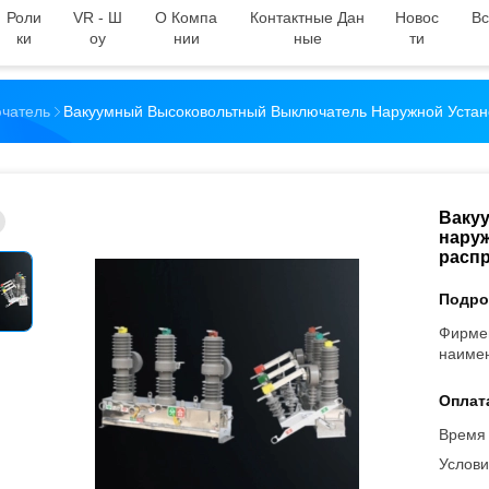
Роли
VR - Ш
О Компа
Контактные Дан
Новос
Вс
Ки
Оу
Нии
Ные
Ти
чатель
Вакуумный Высоковольтный Выключатель Наружной Устан
Ваку
наруж
распр
Подро
Фирме
наиме
Оплат
Время 
Услови