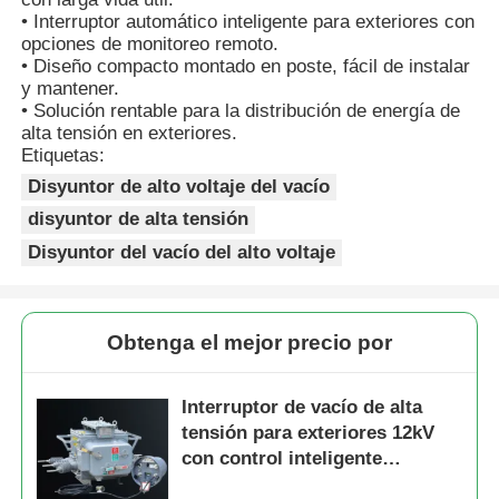
• Interruptor automático inteligente para exteriores con
opciones de monitoreo remoto.
Solicitar una cotización
• Diseño compacto montado en poste, fácil de instalar
y mantener.
• Solución rentable para la distribución de energía de
Dispositivos de interrupción de voltaje medio
alta tensión en exteriores.
Etiquetas:
Disyuntor de alto voltaje del vacío
Dispositivos de conmutación de baja tensión
disyuntor de alta tensión
Disyuntor del vacío del alto voltaje
AIS Aparamenta Aislada en Aire
Interruptor blindado aislado en gas (GIS)
Obtenga el mejor precio por
Interruptor de vacío de alta
Interruptor seccionador con aislamiento sólido
tensión para exteriores 12kV
con control inteligente
Interruptor Principal en Anillo
montado en poste