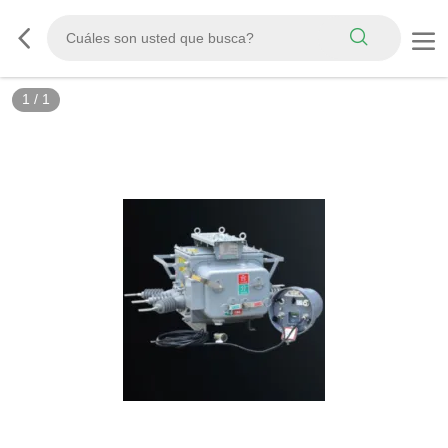
1
/
1