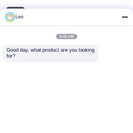
de 12 kV
Leo
6:42 AM
Good day, what product are you looking 
for?
Interruptor
automático de
circuito magnético
permanente de 10 kV
Enviar Consulta
12 kV trifásico para
red inteligente
Inicio
Mapa del Sitio
Contactar Ahora
Desktop Site
Mapa del Sitio
Políticas de privacidad