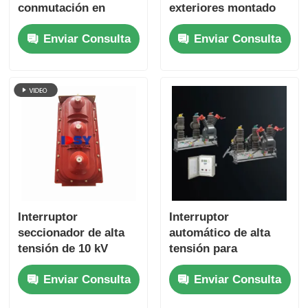
conmutación en
exteriores montado
columna para
en poste para redes
Enviar Consulta
Enviar Consulta
exteriores, solución
de distribución de 12
de distribución de
kV
media tensión
Interruptor
Interruptor
seccionador de alta
automático de alta
tensión de 10 kV
tensión para
personalizado para
exteriores,
Enviar Consulta
Enviar Consulta
unidad principal en
interruptor de vacío
anillo
de imán permanente