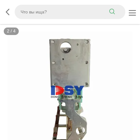
2
/
4