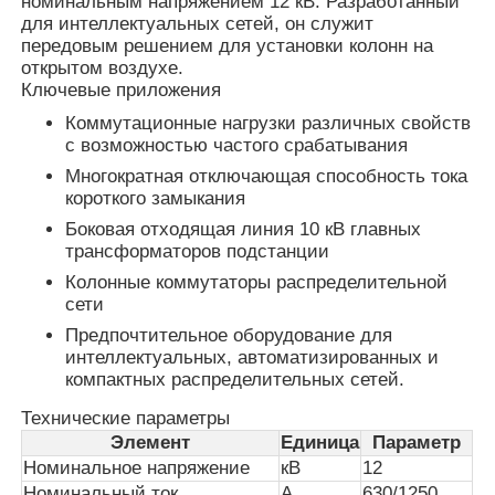
номинальным напряжением 12 кВ. Разработанный
для интеллектуальных сетей, он служит
передовым решением для установки колонн на
открытом воздухе.
Ключевые приложения
Коммутационные нагрузки различных свойств
с возможностью частого срабатывания
Многократная отключающая способность тока
короткого замыкания
Боковая отходящая линия 10 кВ главных
трансформаторов подстанции
Колонные коммутаторы распределительной
сети
Предпочтительное оборудование для
Главная страница
интеллектуальных, автоматизированных и
компактных распределительных сетей.
Технические параметры
Продукция
Элемент
Единица
Параметр
Номинальное напряжение
кВ
12
Ролики
Номинальный ток
А
630/1250