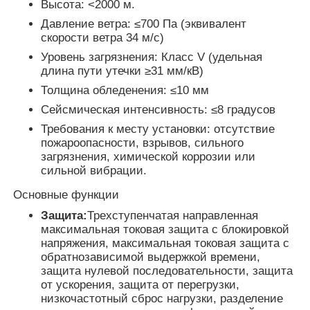
Высота: <2000 м.
Давление ветра: ≤700 Па (эквивалент
Тип подстанция коробки
скорости ветра 34 м/с)
Уровень загрязнения: Класс V (удельная
длина пути утечки ≥31 мм/кВ)
Кабельная разветвительная коробка
Толщина обледенения: ≤10 мм
Сейсмическая интенсивность: ≤8 градусов
Металлические переключатели
Требования к месту установки: отсутствие
пожароопасности, взрывов, сильного
загрязнения, химической коррозии или
Вакуумный выключатель нагрузки
сильной вибрации.
Основные функции
Высоковольтный выключатель
Защита:
Трехступенчатая направленная
максимальная токовая защита с блокировкой
напряжения, максимальная токовая защита с
Низовольтный распределительный шкаф
обратнозависимой выдержкой времени,
защита нулевой последовательности, защита
от ускорения, защита от перегрузки,
Коробка распределения низшего напряжения
низкочастотный сброс нагрузки, разделение