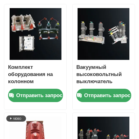
Комплект
Вакуумный
оборудования на
высоковольтный
колонном
выключатель
выключателе.
наружной установки
Отправить запрос
Отправить запрос
Комплексное
на опоре для
решение для
распределительных
распределения
сетей 12 кВ
среднего
напряжения для
наружной установки