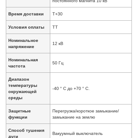
постоянного магнита 10 кВ
Время доставки
Т+30
Условия оплаты
ТТ
Номинальное
12 кВ
напряжение
Номинальная
50 Гц
частота
Диапазон
температуры
-40 ° C до +70 ° C.
окружающей
среды
Защитные
Перегрузка/короткое замыкание/
функции
замыкание на землю
Способ тушения
Вакуумный выключатель
дуги