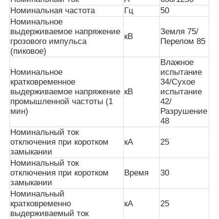
Номинальная частота
Гц
50
Номинальное
VR - шоу
выдерживаемое напряжение
Земля 75/
кВ
грозового импульса
Перелом 85
(пиковое)
О Компании
Влажное
Номинальное
испытание
кратковременное
34/Сухое
Наша фабрика
выдерживаемое напряжение
кВ
испытание
промышленной частоты (1
42/
мин)
Разрушение
48
контроль качества
Номинальный ток
отключения при коротком
кА
25
замыкании
контактные данные
Номинальный ток
отключения при коротком
Время
30
замыкании
Новости
Номинальный
кратковременно
кА
25
выдерживаемый ток
Все случаи