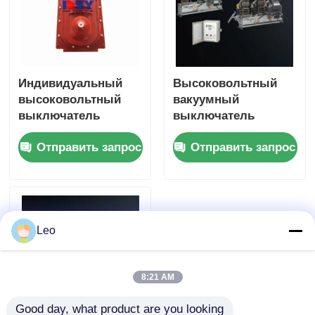
Индивидуальный
Высоковольтный
высоковольтный
вакуумный
выключатель
выключатель
нагрузки 10 кВ для
наружной установки
Отправить запрос
Отправить запрос
кольцевой
с постоянным
распределительной
магнитом 12 кВ
установки
Leo
8:21 AM
Good day, what product are you looking 