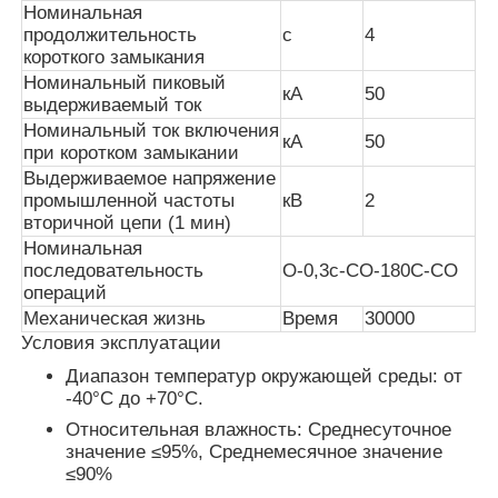
Номинальная
продолжительность
с
4
короткого замыкания
Отправить запрос
Номинальный пиковый
кА
50
выдерживаемый ток
Среднее напряжение коммутатора
Номинальный ток включения
кА
50
при коротком замыкании
Выдерживаемое напряжение
Выключатели низкого напряжения
промышленной частоты
кВ
2
вторичной цепи (1 мин)
Номинальная
AIS Air Insulated Switchgear
последовательность
О-0,3с-СО-180С-СО
операций
Механическая жизнь
Время
30000
GIS Газоизолированное коммутационное устройств
Условия эксплуатации
Диапазон температур окружающей среды: от
-40°C до +70°C.
Твердоизолированное комплектное распределитель
Относительная влажность: Среднесуточное
значение ≤95%, Среднемесячное значение
≤90%
Кольцевой распределительный пункт