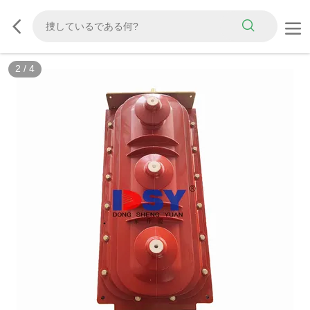
2
/
4