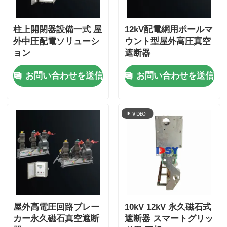
箱のタイプ サブステーション
柱上開閉器設備一式 屋
12kV配電網用ポールマ
外中圧配電ソリューシ
ウント型屋外高圧真空
ョン
遮断器
ケーブル分岐箱
お問い合わせを送信
お問い合わせを送信
金属閉鎖開閉装置
真空負荷開閉器
高電圧断路器
低電圧配送キャビネット
屋外高電圧回路ブレー
10kV 12kV 永久磁石式
低電圧の配電箱
カー永久磁石真空遮断
遮断器 スマートグリッ