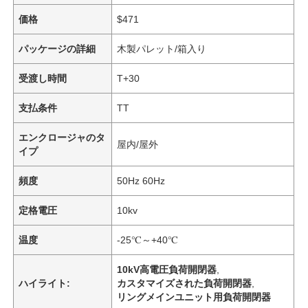
価格
$471
パッケージの詳細
木製パレット/箱入り
受渡し時間
T+30
支払条件
TT
エンクロージャのタ
屋内/屋外
イプ
頻度
50Hz 60Hz
定格電圧
10kv
温度
-25℃～+40℃
10kV高電圧負荷開閉器
,
ハイライト:
カスタマイズされた負荷開閉器
,
リングメインユニット用負荷開閉器