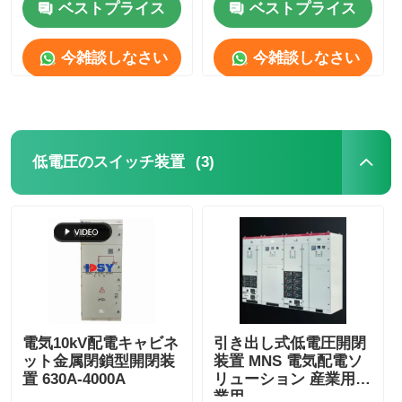
ベストプライス
ベストプライス
今雑談しなさい
今雑談しなさい
(3)
低電圧のスイッチ装置
ホーム
製品
電気10kV配電キャビネ
引き出し式低電圧開閉
ット金属閉鎖型開閉装
装置 MNS 電気配電ソ
置 630A-4000A
リューション 産業用商
ビデオ
業用