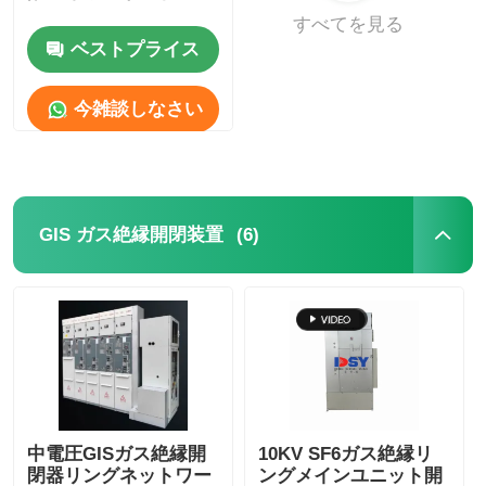
すべてを見る
ベストプライス
見積依頼
今雑談しなさい
中圧スイッチ装置
低電圧のスイッチ装置
(6)
GIS ガス絶縁開閉装置
AIS 空気絶縁開閉装置
GIS ガス絶縁開閉装置
固体絶縁開閉装置
中電圧GISガス絶縁開
10KV SF6ガス絶縁リ
リングメインスイッチギア
閉器リングネットワー
ングメインユニット開