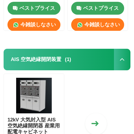
ベストプライス
ベストプライス
VRショー
今雑談しなさい
今雑談しなさい
企業情報
会社案内
(1)
AIS 空気絶縁開閉装置
品質管理
お問い合わせ
ニュース
12kV 大気封入型 AIS
空気絶縁開閉器 産業用
すべての場合
配電キャビネット