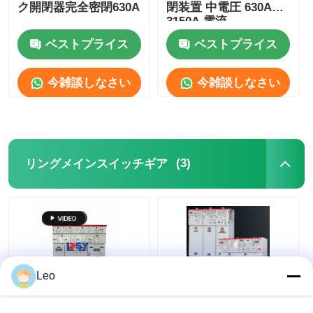
ク開閉器完全密閉630A
閉装置 中電圧 630A～
3150A 電流
箱のタイプ サブステーション
ベストプライス
ベストプライス
ケーブル分岐箱
今雑談しなさい
今雑談しなさい
金属閉鎖開閉装置
(3)
リングメインスイッチギア
真空負荷開閉器
高電圧断路器
低電圧配送キャビネット
Leo
低電圧の配電箱
金属閉鎖型SF6ガス絶
ユニットタイプ AC 金