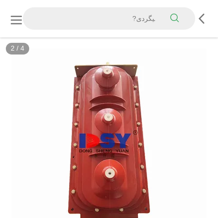
2
/
4