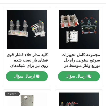
نوع جعبه ایستگاه فرعی
جعبه انشعاب کابل
تجهیزات کلیدزنی محصور در فلز
مجموعه کامل تجهیزات
کلید مدار خلاء فشار قوی
کلید بار خلاء
سوئیچ ستونی، راه‌حل
فضای باز نصب شده
توزیع ولتاژ متوسط ​​در
روی تیر برای شبکه‌های
فضای باز
توزیع 12 کیلوولت
قطع کننده ولتاژ بالا
ارسال سؤال
ارسال سؤال
کابینت توزیع ولتاژ پایین
جعبه توزیع ولتاژ پایین