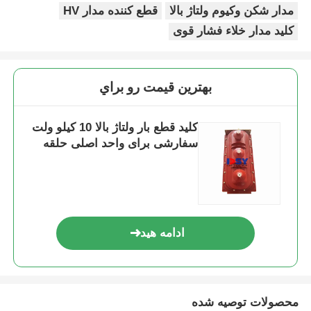
مدار شکن وکیوم ولتاژ بالا
قطع کننده مدار HV
کلید مدار خلاء فشار قوی
درخواست نقل قول
قطعات ولتاژ متوسط
بهترين قيمت رو براي
قطعات ولتاژ پایین
کلید قطع بار ولتاژ بالا 10 کیلو ولت
سفارشی برای واحد اصلی حلقه
تجهیزات کلیدزنی عایق‌شده با هوا
تجهیزات کلیدزنی عایق‌شده با گاز GIS
ادامه هید
تجهیزات سوئیچینگ عایق جامد
کلیدهای شبکه حلقوی
محصولات توصیه شده