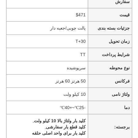
سفارش
قیمت
$471
جزئیات بسته بندی
پالت چوبی/جعبه دار
زمان تحویل
T+30
شرایط پرداخت
TT
نوع محوطه
سرپوشیده
فرکانس
50 هرتز 60 هرتز
ولتاژ نامی
10 کیلو ولت
دما
-25℃~+40℃
کلید بار ولتاژ بالا 10 کیلو ولت
,
برجسته:
کلید قطع بار سفارشی
,
کلید بار برای واحد اصلی حلقه