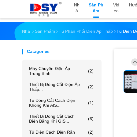
Nh
Sản Ph
Vid
Hướ
À
Ẩm
Eo
Nhà
Sản Phẩm
Tủ Phân Phối Điện Áp Thấp
Tủ Điện Đ
Catagories
Máy Chuyển Điện Áp
(2)
Trung Bình
Thiết Bị Đóng Cắt Điện Áp
(2)
Thấp...
Tủ Đóng Cắt Cách Điện
(1)
Không Khí AIS...
Thiết Bị Đóng Cắt Cách
(6)
Điện Bằng Khí GIS...
Tủ Điện Cách Điện Rắn
(2)