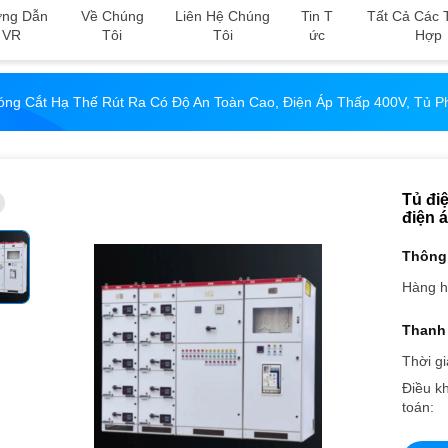
ng Dẫn
Về Chúng
Liên Hệ Chúng
Tin T
Tất Cả Các 
VR
Tôi
Tôi
Ức
Hợp
óng Cắt Hạ Thế Rút Ra Có Độ An Toàn Cao, Điện Áp Thấp 400V, Tủ 
Tủ điệ
điện 
Thông 
Hàng h
Thanh 
Thời gi
Điều k
toán: