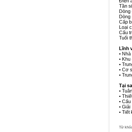
Điện 
Tần s
Dòng 
Dòng 
Cấp bả
Loại 
Cấu tr
Tuổi 
Lĩnh 
• Nhà
• Khu
• Tru
• Cơ 
• Trun
Tại s
• Tuân
• Thiế
• Cấu
• Giải
• Tiết
Từ khó