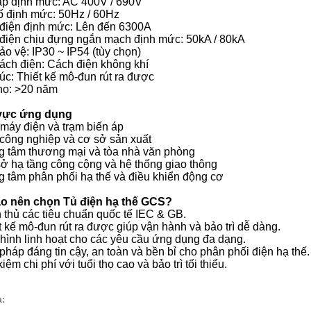
áp định mức: AC 400V / 690V
ố định mức: 50Hz / 60Hz
điện định mức: Lên đến 6300A
điện chịu đựng ngắn mạch định mức: 50kA / 80kA
o vệ: IP30 ~ IP54 (tùy chọn)
cách điện: Cách điện không khí
úc: Thiết kế mô-đun rút ra được
thọ: >20 năm
vực ứng dụng
 máy điện và trạm biến áp
 công nghiệp và cơ sở sản xuất
ng tâm thương mại và tòa nhà văn phòng
sở hạ tầng công cộng và hệ thống giao thông
g tâm phân phối hạ thế và điều khiển động cơ
ao nên chọn Tủ điện hạ thế GCS?
 thủ các tiêu chuẩn quốc tế IEC & GB.
t kế mô-đun rút ra được giúp vận hành và bảo trì dễ dàng.
 hình linh hoạt cho các yêu cầu ứng dụng đa dạng.
 pháp đáng tin cậy, an toàn và bền bỉ cho phân phối điện hạ thế.
 kiệm chi phí với tuổi thọ cao và bảo trì tối thiểu.
a: