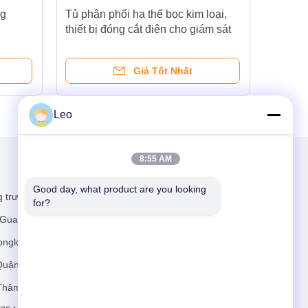
ng
Tủ phân phối hạ thế bọc kim loại,
Tủ 
thiết bị đóng cắt điện cho giám sát
chá
lưới điện
Giá Tốt Nhất
Leo
8:55 AM
Gửi thư cho chúng tôi
Good day, what product are you looking 
 trường Lefu,
for?
ộ Guangming,
ongkeng, Phố
Quận
Thâm Quyến
Gửi