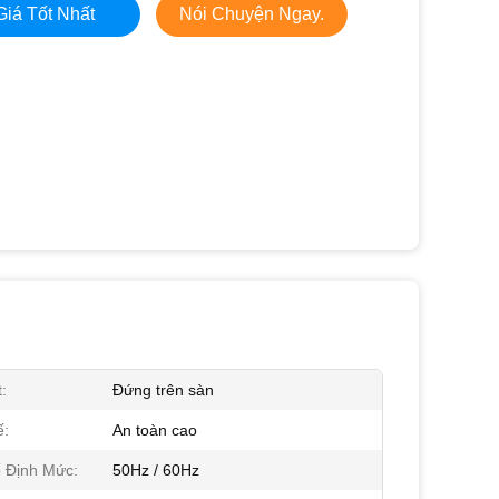
Giá Tốt Nhất
Nói Chuyện Ngay.
:
Đứng trên sàn
ế:
An toàn cao
 Định Mức:
50Hz / 60Hz