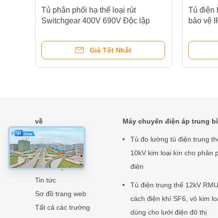
Tủ phân phối hạ thế loại rút
Tủ điện 
m
Switchgear 400V 690V Độc lập
bảo vệ I
Giá Tốt Nhất
về
Máy chuyển điện áp trung b
Nhà
Tủ đo lường tủ điện trung th
Sản phẩm
10kV kim loại kín cho phân 
Về chúng tôi
điện
Tin tức
Tủ điện trung thế 12kV RM
Sơ đồ trang web
cách điện khí SF6, vỏ kim lo
Tất cả các trường
dùng cho lưới điện đô thị