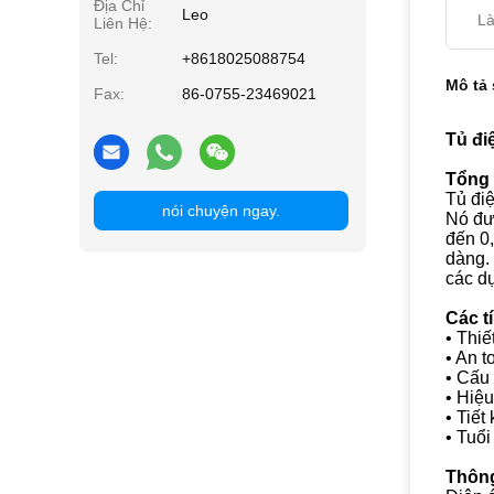
Địa Chỉ
Leo
Là
Liên Hệ:
Tel:
+8618025088754
Mô tả
Fax:
86-0755-23469021
Tủ đi
Tổng
Tủ đi
nói chuyện ngay.
Nó đượ
đến 0,
dàng.
các d
Các t
• Thiế
• An t
• Cấu
• Hiệu
• Tiết
• Tuổi
Thông