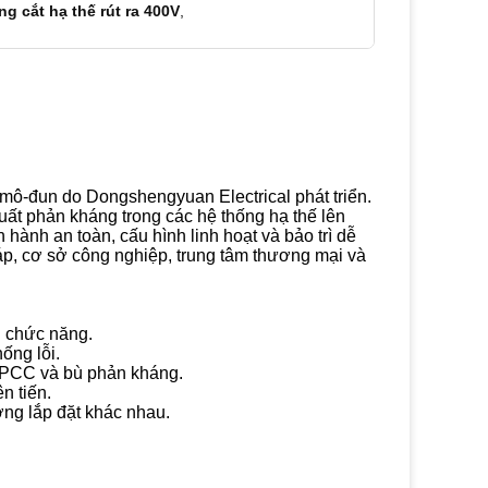
g cắt hạ thế rút ra 400V
,
 mô-đun do Dongshengyuan Electrical phát triển.
uất phản kháng trong các hệ thống hạ thế lên
hành an toàn, cấu hình linh hoạt và bảo trì dễ
áp, cơ sở công nghiệp, trung tâm thương mại và
ị chức năng.
ống lỗi.
, PCC và bù phản kháng.
n tiến.
ờng lắp đặt khác nhau.