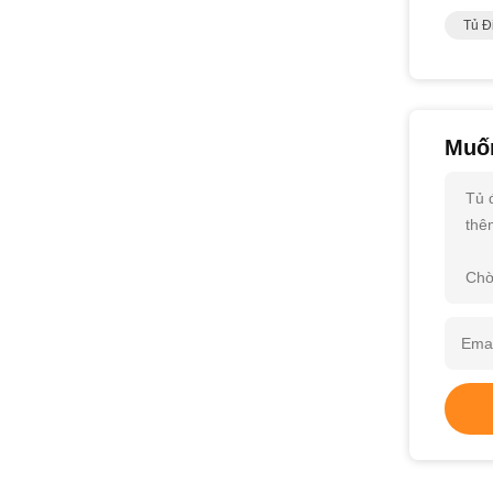
Tủ Đ
Muốn
Tủ 
thêm
Chờ