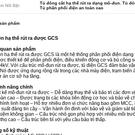
Tủ đóng cắt hạ thế rút ra dạng mô-đun
,
Tủ đón
m Nổi Bật:
Tủ phân phối điện an toàn cao
 sản phẩm
ện hạ thế rút ra được GCS
 quan sản phẩm
ện hạ thế rút ra được GCS là một hệ thống phân phối điện dạng
c thiết kế để phân phối điện, điều khiển động cơ và bù công s
4kV. Với cấu trúc mô-đun rút ra được, tủ điện GCS đảm bảo vận 
 Nó được ứng dụng rộng rãi trong các nhà máy điện, trạm biến 
ự án cơ sở hạ tầng.
ính năng chính
t kế mô-đun rút ra được – Dễ dàng thay thế và bảo trì các đơn v
oàn cao – Được trang bị các khóa liên động cơ học và bảo vệ ch
 hình linh hoạt – Hỗ trợ nhiều đơn vị chức năng bao gồm MCC
 suất đáng tin cậy – Vận hành ổn định với bảo vệ và giám sát tiê
 kiệm không gian – Cấu trúc nhỏ gọn phù hợp với nhiều môi trư
 thọ cao – Cấu trúc bền bỉ với yêu cầu bảo trì thấp.
 số kỹ thuật