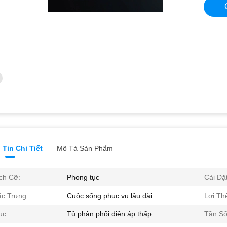
Tin Chi Tiết
Mô Tả Sản Phẩm
ch Cỡ:
Phong tục
Cài Đặt
c Trưng:
Cuộc sống phục vụ lâu dài
Lợi Th
ục:
Tủ phân phối điện áp thấp
Tần Số