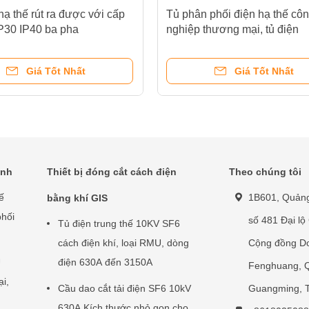
hạ thế rút ra được với cấp
Tủ phân phối điện hạ thế cô
P30 IP40 ba pha
nghiệp thương mại, tủ điện
Giá Tốt Nhất
Giá Tốt Nhất
ình
Thiết bị đóng cắt cách điện
Theo chúng tôi
ế
1B601, Quảng
bằng khí GIS
phối
số 481 Đại l
Tủ điện trung thế 10KV SF6
cách điện khí, loại RMU, dòng
Cộng đồng D
U
điện 630A đến 3150A
Fenghuang, 
ại,
Cầu dao cắt tải điện SF6 10kV
Guangming, 
630A Kích thước nhỏ gọn cho