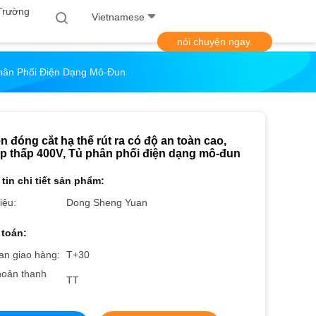
Trường
Vietnamese
nói chuyện ngay.
Phân Phối Điện Dạng Mô-Đun
n đóng cắt hạ thế rút ra có độ an toàn cao,
áp thấp 400V, Tủ phân phối điện dạng mô-đun
tin chi tiết sản phẩm:
iệu:
Dong Sheng Yuan
toán:
an giao hàng:
T+30
hoản thanh
TT