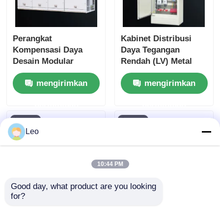
Perangkat
Kabinet Distribusi
Kompensasi Daya
Daya Tegangan
Desain Modular
Rendah (LV) Metal
Sakelar Distribusi
Clad Switchgear
mengirimkan
mengirimkan
Daya Tegangan
Konstruksi Kokoh
Rendah
permintaan
permintaan
Leo
10:44 PM
Good day, what product are you looking 
for?
Jenis Dapat Ditarik
Panel Switchgear