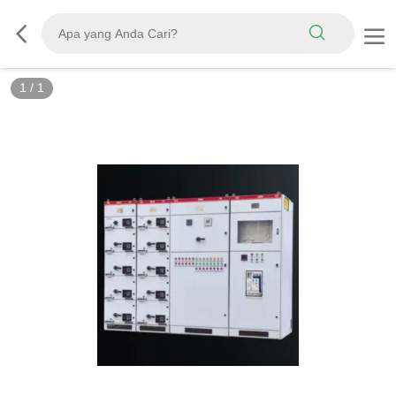
1
/
1