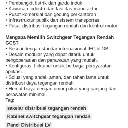
• Pembangkit listrik dan gardu induk
• Kawasan industri dan fasilitas manufaktur
• Pusat komersial dan gedung perkantoran
Tampilan VR
• Infrastruktur publik dan sistem transportasi
• Pusat distribusi tegangan rendah dan kontrol motor
Tentang kita
Mengapa Memilih Switchgear Tegangan Rendah
GCS?
• Sesuai dengan standar internasional IEC & GB.
Wisata pabrik
• Desain modular yang dapat ditarik untuk
pengoperasian dan perawatan yang mudah.
• Konfigurasi fleksibel untuk berbagai persyaratan
Kontrol kualitas
aplikasi.
• Solusi yang andal, aman, dan tahan lama untuk
distribusi daya tegangan rendah.
• Hemat biaya dengan umur pakai yang panjang dan
Hubungi kami
perawatan minimal.
Tag:
Berita
sakelar distribusi tegangan rendah
Kabinet switchgear tegangan rendah
Panel Distribusi LV
Semua Kasus