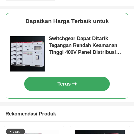
Quote request suatu
Dapatkan Harga Terbaik untuk
Perangkat pemutar tegangan menengah
Switchgear Dapat Ditarik
Tegangan Rendah Keamanan
Tinggi 400V Panel Distribusi
Switchgear tegangan rendah
Daya Modular
AIS Gardu Induk Berisolasi Udara
Terus
GIS Sakelar Berisolasi Gas
Sakelar Berinsulasi Padat
Rekomendasi Produk
Sakelar Ring Utama