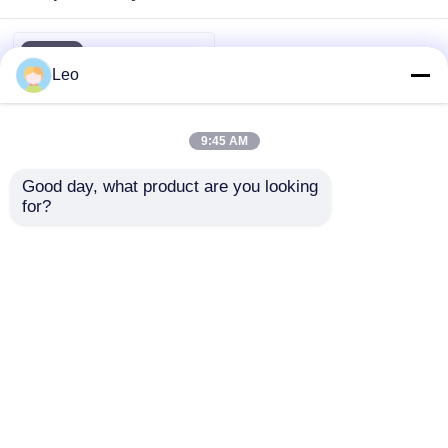
Leo
9:45 AM
Good day, what product are you looking 
for?
Tủ đo lường tủ điện
trung thế 10kV kim
loại kín cho phân
phối điện
Gửi yêu cầu
Nhà
Về chúng tôi
Liên hệ với chúng tôi
Desktop Site
Sơ đồ trang web
Chính sách bảo mật