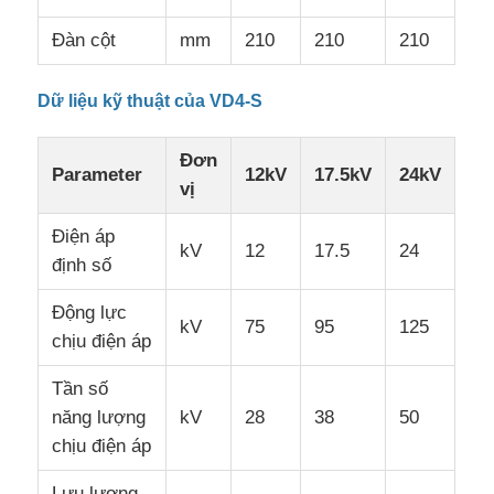
Đàn cột
mm
210
210
210
Dữ liệu kỹ thuật của VD4-S
Đơn
Parameter
12kV
17.5kV
24kV
vị
Điện áp
kV
12
17.5
24
định số
Động lực
kV
75
95
125
chịu điện áp
Tần số
năng lượng
kV
28
38
50
chịu điện áp
Lưu lượng