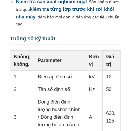
Kiểm tra sản xuất nghiêm ngặt:
Sản phẩm được
kiểm tra từng lớp trước khi rời khỏi
trải qua
Trạm biến áp kiểu hộp
nhà máy
, đảm bảo mọi đơn vị đáp ứng các tiêu chuẩn
cao.
Hộp rẽ cáp
Thông số kỹ thuật
Máy chuyển mạch bằng kim loại
Không,
Đơn
Giá
Parameter
không.
vị
trị
Công tắc tải chân không
1
Điện áp định số
kV
12
Máy ngắt mạch cao áp
2
Tần số định số
Hz
50
Dòng điện định
Tủ phân phối điện áp thấp
lượng busbar chính
630,
3
/ Dòng điện định
A
125
lượng bộ an toàn tối
Hộp phân phối hạ thế