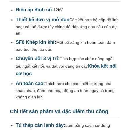
Điện áp định số:
12kV
Hướng dẫn VR
Thiết kế đơn vị mô-đun
Các kết hợp bộ cấp độ linh
hoạt có thể được tùy chỉnh để đáp ứng nhu cầu của dự
án.
Về chúng tôi
SF6 Khép kín khí:
Một bể xăng kín hoàn toàn đảm
bảo tuổi thọ lâu dài.
Tham quan nhà máy
Chuyển đổi 3 vị trí:
Tích hợp các chức năng ngắt
Khóa kết nối
tải, ngắt kết nối, và đất với đáng tin cậy
Kiểm soát chất lượng
cơ học
.
An toàn cao:
Thích hợp cho các thiết bị trong nhà
Liên hệ chúng tôi
khác nhau, đảm bảo hoạt động an toàn ngay cả trong
không gian kín.
Tin tức
Chi tiết sản phẩm và đặc điểm thủ công
Tủ thép cán lạnh dày:
Làm bằng cách sử dụng
Tất cả các trường hợp