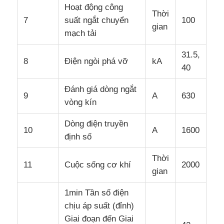
Hoạt động công
Thời
7
suất ngắt chuyển
100
gian
mạch tải
31.5,
8
Điện ngòi phá vỡ
kA
40
Đánh giá dòng ngắt
9
A
630
vòng kín
Dòng điện truyền
10
A
1600
định số
Thời
11
Cuộc sống cơ khí
2000
gian
1min Tần số điện
chịu áp suất (đỉnh)
Giai đoạn đến Giai