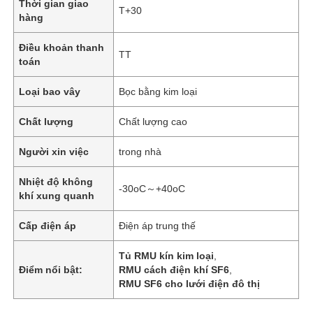
Thời gian giao
T+30
hàng
Điều khoản thanh
TT
toán
Loại bao vây
Bọc bằng kim loại
Chất lượng
Chất lượng cao
Người xin việc
trong nhà
Nhiệt độ không
-30oC～+40oC
khí xung quanh
Cấp điện áp
Điện áp trung thế
Tủ RMU kín kim loại
,
Điểm nổi bật:
RMU cách điện khí SF6
,
RMU SF6 cho lưới điện đô thị