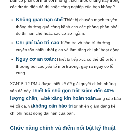
Bạn có phải đối mặt với những thách thức chung này trong
các dự án điện đô thị hoặc công nghiệp của bạn không?
Không gian hạn chế:
Thiết bị chuyển mạch truyền
thống thường quá cồng kềnh cho các phòng phân phối
đô thị hạn chế hoặc các cơ sở ngầm.
Chi phí bảo trì cao:
Kiểm tra và bảo trì thường
xuyên tốn nhiều thời gian và làm tăng chi phí hoạt động.
Nguy cơ an toàn:
Thiết bị tiếp xúc có thể dễ bị tổn
thương bởi các yếu tố môi trường, gây ra nguy cơ lỗi
cung.
XGN15-12 RMU được thiết kế để giải quyết chính những
Thiết kế nhỏ gọn tiết kiệm đến 40%
vấn đề này.
Nhà
lượng chân
bể xăng kín hoàn toàn
, nó
cung cấp bảo
không cần bảo trì
vệ tối đa, và
tự nhiên giảm đáng kể
Sản phẩm
chi phí hoạt động dài hạn của bạn.
Chức năng chính và điểm nổi bật kỹ thuật
Video