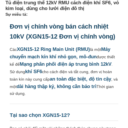
Tủ điện trung thế 12kV RMU cách điện khí SF6, vỏ
kim loại, dùng cho lưới điện đô thị
Sự miêu tả:
Đơn vị chính vòng bán cách nhiệt
10kV (XGN15-12 Đơn vị chính vòng)
XGN15-12 Ring Main Unit (RMU)
Máy
Các
là một
chuyển mạch kín khí nhỏ gọn, mô-đun
được thiết
Mạng phân phối điện áp trung bình 12kV
kế để
.
khí SF6
Sử dụng
cho cách điện và tắt cung, đơn vị hoàn
an toàn đặc biệt, độ tin cậy
toàn kín này cung cấp
, và
dài hàng thập kỷ, không cần bảo trì
một
Thời gian
sử dụng.
Tại sao chọn XGN15-12?