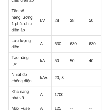
chịu điện áp
Tần số
năng lượng
kV
28
38
50
1 phút chịu
điện áp
Lưu lượng
A
630
630
630
điện
Tạo năng
kA
50
50
40
lực
Nhiệt độ
kA/s
20, 3
--
--
chống điện
Khả năng
A
1700
--
--
phá vỡ
Max Fuse
A
125
--
--