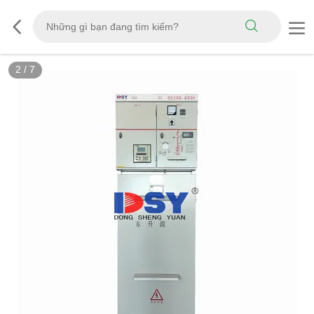
3
/
7