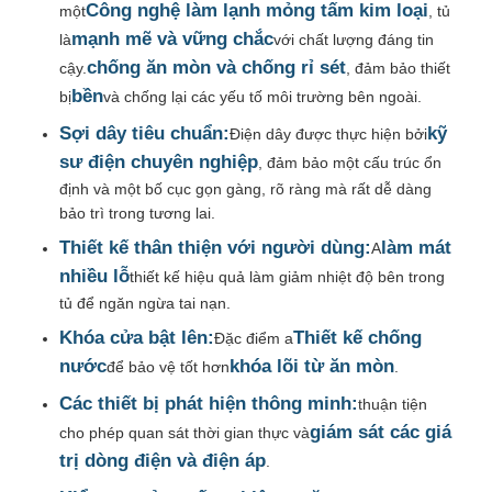
Công nghệ làm lạnh mỏng tấm kim loại
một
, tủ
mạnh mẽ và vững chắc
là
với chất lượng đáng tin
Yêu cầu báo giá
chống ăn mòn và chống rỉ sét
cậy.
, đảm bảo thiết
bền
bị
và chống lại các yếu tố môi trường bên ngoài.
Máy chuyển điện áp trung bình
Sợi dây tiêu chuẩn:
kỹ
Điện dây được thực hiện bởi
sư điện chuyên nghiệp
, đảm bảo một cấu trúc ổn
định và một bố cục gọn gàng, rõ ràng mà rất dễ dàng
Thiết bị đóng cắt điện áp thấp
bảo trì trong tương lai.
Thiết kế thân thiện với người dùng:
làm mát
A
Tủ đóng cắt cách điện không khí AIS
nhiều lỗ
thiết kế hiệu quả làm giảm nhiệt độ bên trong
tủ để ngăn ngừa tai nạn.
Thiết bị đóng cắt cách điện bằng khí GIS
Khóa cửa bật lên:
Thiết kế chống
Đặc điểm a
nước
khóa lõi từ ăn mòn
để bảo vệ tốt hơn
.
Các thiết bị phát hiện thông minh:
thuận tiện
Tủ điện cách điện rắn
giám sát các giá
cho phép quan sát thời gian thực và
trị dòng điện và điện áp
.
Thiết bị chuyển mạch vòng