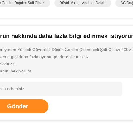
k Gerilim Dağıtım Şalt Cihazı
Düşük Voltajlı Anahtar Dolabı
AG Dağ
rün hakkında daha fazla bilgi edinmek istiyor
ileniyorum Yüksek Güvenlikli Düşük Gerilim Çekmeceli Şalt Cihazı 400V
eme gibi daha fazla ayrıntı gönderebilir misiniz
ekkürler!
abını bekliyorum.
Gönder