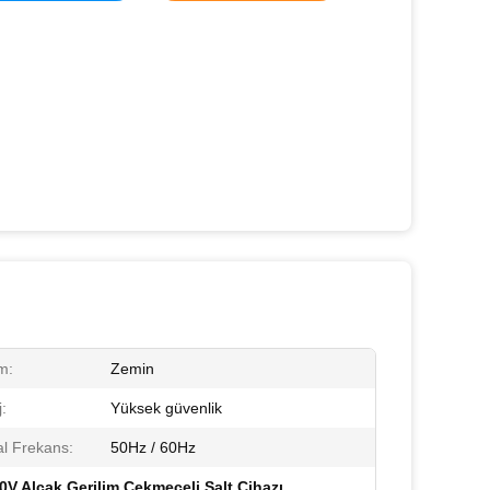
m:
Zemin
:
Yüksek güvenlik
l Frekans:
50Hz / 60Hz
0V Alçak Gerilim Çekmeceli Şalt Cihazı
,