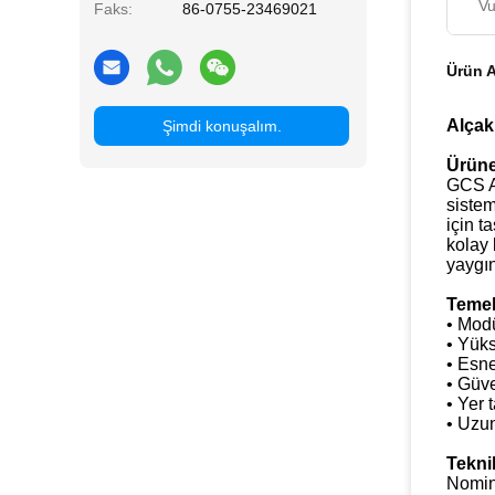
Vu
Faks:
86-0755-23469021
Ürün A
Alçak
Şimdi konuşalım.
Ürüne
GCS Al
sistem
için t
kolay 
yaygın
Temel
• Modü
• Yüks
• Esne
• Güve
• Yer 
• Uzun
Teknik
Nomin