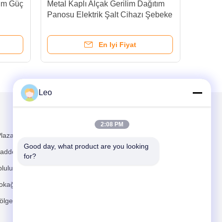
lim Güç
Metal Kaplı Alçak Gerilim Dağıtım
0.4
Panosu Elektrik Şalt Cihazı Şebeke
Geri
İzleme İçin
Güve
En Iyi Fiyat
Leo
Mail Gönder
2:08 PM
laza, No. 481
Good day, what product are you looking 
addesi,
for?
luluğu,
okağı,
lgesi,
Gönder