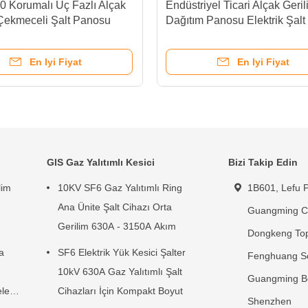
0 Korumalı Üç Fazlı Alçak
Endüstriyel Ticari Alçak Geri
 Çekmeceli Şalt Panosu
Dağıtım Panosu Elektrik Şalt
Cihazları Özel
En Iyi Fiyat
En Iyi Fiyat
GIS Gaz Yalıtımlı Kesici
Bizi Takip Edin
lim
10KV SF6 Gaz Yalıtımlı Ring
1B601, Lefu P
n
Ana Ünite Şalt Cihazı Orta
Guangming C
Gerilim 630A - 3150A Akım
Dongkeng Top
a
SF6 Elektrik Yük Kesici Şalter
Fenghuang S
10kV 630A Gaz Yalıtımlı Şalt
Guangming Bö
leri
Cihazları İçin Kompakt Boyut
Shenzhen