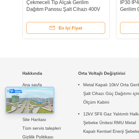
Çekmeceli Tip Alçak Gerilim
IP30 IP4
Dağıtım Panosu Şalt Cihazı 400V
Gerilim
690V Serbest Duran
En Iyi Fiyat
Hakkında
Orta Voltajlı Değiştirici
Ana sayfa
Metal Kapalı 10kV Orta Geri
Ürünler
Şalt Cihazı Güç Dağıtımı içi
Hakkımızda
Ölçüm Kabini
Haberler
12kV SF6 Gaz Yalıtımlı Halk
Site Haritası
Şebeke Ünitesi RMU Metal
Tüm servis talepleri
Kapalı Kentsel Enerji Şebeke
Gizlilik Politikası