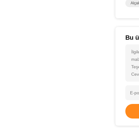
Alça
Bu ü
İlg
malz
Teş
Cev