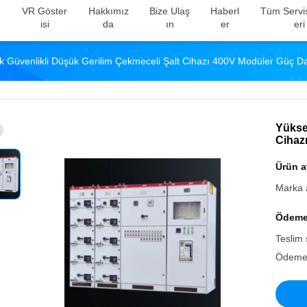
VR Göster
Hakkımız
Bize Ulaş
Haberl
Tüm Servis
Isi
Da
In
Er
Eri
k Güvenlikli Düşük Gerilim Çekmeceli Şalt Cihazı 400V Modüler Güç D
Yükse
Cihaz
Ürün ay
Marka 
Ödeme 
Teslim 
Ödeme 