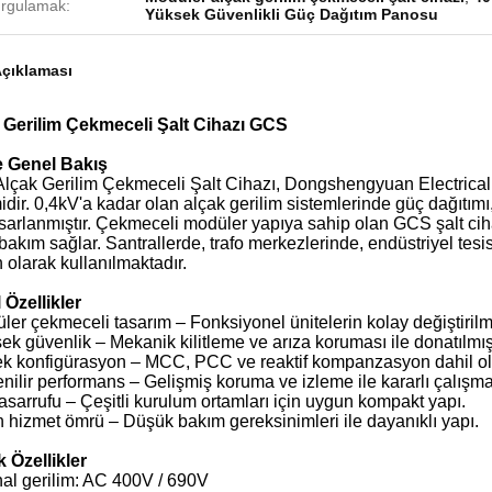
rgulamak:
Yüksek Güvenlikli Güç Dağıtım Panosu
çıklaması
 Gerilim Çekmeceli Şalt Cihazı GCS
 Genel Bakış
çak Gerilim Çekmeceli Şalt Cihazı, Dongshengyuan Electrical ta
idir. 0,4kV'a kadar olan alçak gerilim sistemlerinde güç dağıtı
asarlanmıştır. Çekmeceli modüler yapıya sahip olan GCS şalt ci
bakım sağlar. Santrallerde, trafo merkezlerinde, endüstriyel tesis
 olarak kullanılmaktadır.
 Özellikler
ler çekmeceli tasarım – Fonksiyonel ünitelerin kolay değiştirilm
ek güvenlik – Mekanik kilitleme ve arıza koruması ile donatılmışt
k konfigürasyon – MCC, PCC ve reaktif kompanzasyon dahil olma
nilir performans – Gelişmiş koruma ve izleme ile kararlı çalışma
tasarrufu – Çeşitli kurulum ortamları için uygun kompakt yapı.
 hizmet ömrü – Düşük bakım gereksinimleri ile dayanıklı yapı.
 Özellikler
al gerilim: AC 400V / 690V