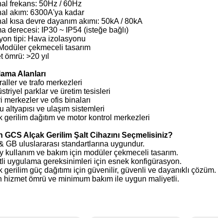
al frekans: 50Hz / 60Hz
al akım: 6300A'ya kadar
al kısa devre dayanım akımı: 50kA / 80kA
 derecesi: IP30 ~ IP54 (isteğe bağlı)
yon tipi: Hava izolasyonu
 Modüler çekmeceli tasarım
 ömrü: >20 yıl
ama Alanları
raller ve trafo merkezleri
striyel parklar ve üretim tesisleri
ri merkezler ve ofis binaları
 altyapısı ve ulaşım sistemleri
k gerilim dağıtım ve motor kontrol merkezleri
 GCS Alçak Gerilim Şalt Cihazını Seçmelisiniz?
& GB uluslararası standartlarına uygundur.
y kullanım ve bakım için modüler çekmeceli tasarım.
tli uygulama gereksinimleri için esnek konfigürasyon.
k gerilim güç dağıtımı için güvenilir, güvenli ve dayanıklı çözüm.
n hizmet ömrü ve minimum bakım ile uygun maliyetli.