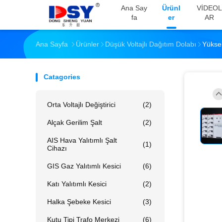
Ana Say
Ürünl
VİDEOL
Fa
Er
AR
Ana Sayfa
Ürünler
Düşük Voltajlı Dağıtım Dolabı
Yükse
Catagories
Orta Voltajlı Değiştirici
(2)
Alçak Gerilim Şalt
(2)
AIS Hava Yalıtımlı Şalt
(1)
Cihazı
GIS Gaz Yalıtımlı Kesici
(6)
Katı Yalıtımlı Kesici
(2)
Halka Şebeke Kesici
(3)
Kutu Tipi Trafo Merkezi
(6)