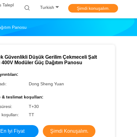
 Talepl
Turkish
Şimdi konuşalım.
ağıtım Panosu
k Güvenlikli Düşük Gerilim Çekmeceli Şalt
ı 400V Modüler Güç Dağıtım Panosu
rıntıları:
adı:
Dong Sheng Yuan
& teslimat koşulları:
süresi:
T+30
koşulları:
TT
En Iyi Fiyat
Şimdi Konuşalım.