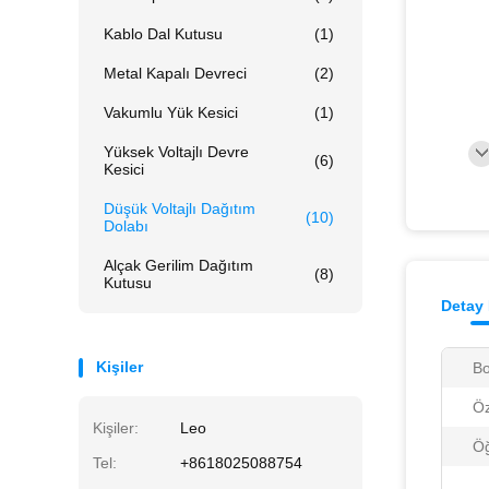
Kablo Dal Kutusu
(1)
Metal Kapalı Devreci
(2)
Vakumlu Yük Kesici
(1)
Yüksek Voltajlı Devre
(6)
Kesici
Düşük Voltajlı Dağıtım
(10)
Dolabı
Alçak Gerilim Dağıtım
(8)
Kutusu
Detay 
Kişiler
Bo
Öz
Kişiler:
Leo
Ö
Tel:
+8618025088754