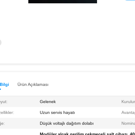
Bilgi
Ürün Açıklaması
yut:
Gelenek
Kurulu
ellikler:
Uzun servis hayatı
Avantaj
ğe:
Düşük voltajlı dağıtım dolabı
Nomina
Modüler alçak gerilim çekmeceli şalt cihazı
,
40