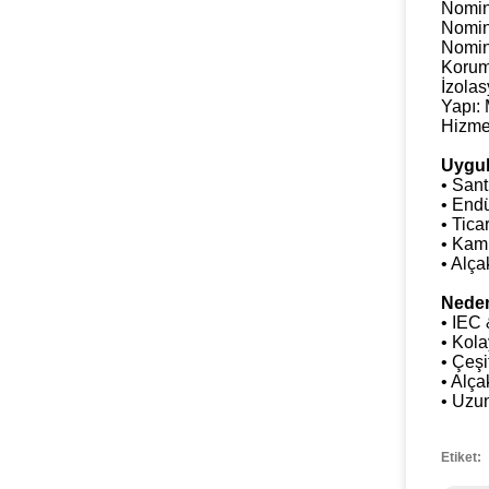
Nomin
Nomin
Nomin
Koruma
İzolas
Yapı:
Hizmet
Uygul
• Sant
• Endü
• Tica
• Kamu
• Alça
Neden
• IEC 
• Kola
• Çeşi
• Alça
• Uzu
Etiket: