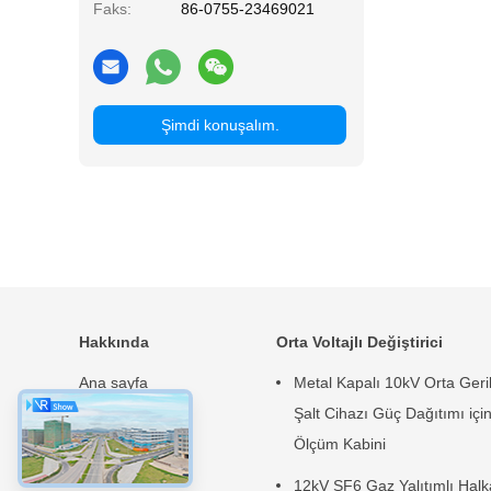
Faks:
86-0755-23469021
Şimdi konuşalım.
Hakkında
Orta Voltajlı Değiştirici
Ana sayfa
Metal Kapalı 10kV Orta Geri
Ürünler
Şalt Cihazı Güç Dağıtımı içi
Hakkımızda
Ölçüm Kabini
Haberler
12kV SF6 Gaz Yalıtımlı Halk