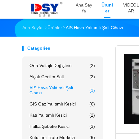
Ana Say
Ürünl
VİDEOL
Fa
Er
AR
Ana Sayfa
Ürünler
AIS Hava Yalıtımlı Şalt Cihazı
Catagories
Orta Voltajlı Değiştirici
(2)
Alçak Gerilim Şalt
(2)
AIS Hava Yalıtımlı Şalt
(1)
Cihazı
GIS Gaz Yalıtımlı Kesici
(6)
Katı Yalıtımlı Kesici
(2)
Halka Şebeke Kesici
(3)
Kutu Tipi Trafo Merkezi
(6)