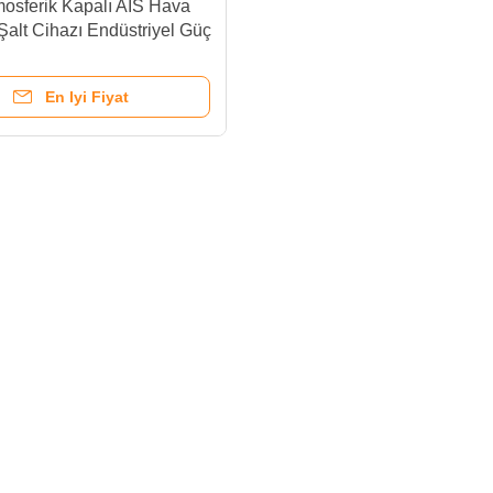
osferik Kapalı AIS Hava
 Şalt Cihazı Endüstriyel Güç
 Panosu
En Iyi Fiyat