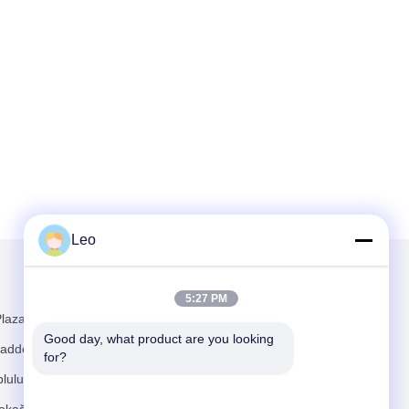
Leo
Mail Gönder
5:27 PM
laza, No. 481
Good day, what product are you looking 
addesi,
for?
luluğu,