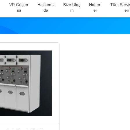
VR Göster
Hakkımız
Bize Ulaş
Haberl
Tüm Servis
Isi
Da
In
Er
Eri