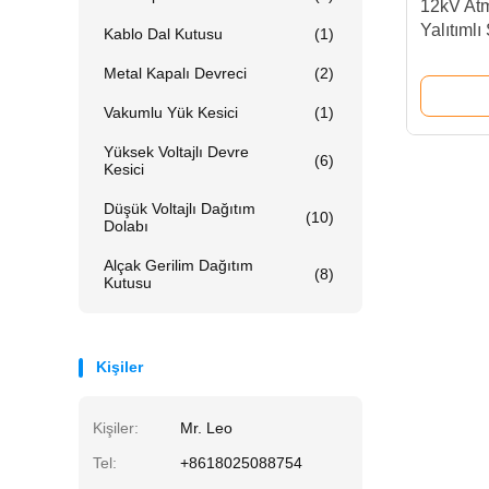
12kV Atm
Yalıtımlı
Kablo Dal Kutusu
(1)
Dağıtım
Metal Kapalı Devreci
(2)
Vakumlu Yük Kesici
(1)
Yüksek Voltajlı Devre
(6)
Kesici
Düşük Voltajlı Dağıtım
(10)
Dolabı
Alçak Gerilim Dağıtım
(8)
Kutusu
Kişiler
Kişiler:
Mr. Leo
Tel:
+8618025088754