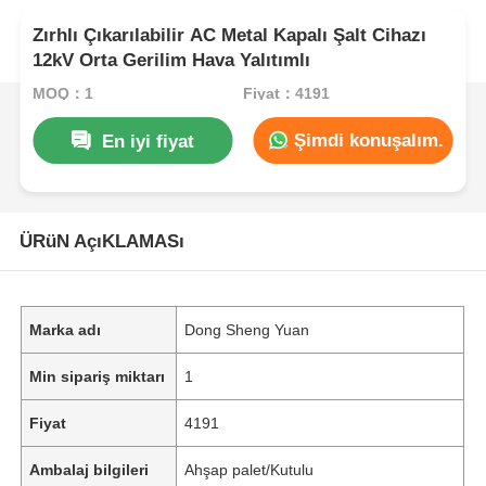
Zırhlı Çıkarılabilir AC Metal Kapalı Şalt Cihazı
12kV Orta Gerilim Hava Yalıtımlı
MOQ：1
Fiyat：4191
Şimdi konuşalım.
En iyi fiyat
ÜRüN AçıKLAMASı
Marka adı
Dong Sheng Yuan
Min sipariş miktarı
1
Fiyat
4191
Ambalaj bilgileri
Ahşap palet/Kutulu