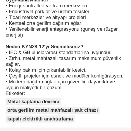
• Enerji santralleri ve trafo merkezleri
• Endüstriyel parklar ve üretim tesisleri
VR Gösterisi
• Ticari merkezler ve altyapı projeleri
• Kentsel orta gerilim dağıtım ağları
• Yenilenebilir enerji entegrasyonu (güneş ve rüzgar
enerjisi)
Hakkımızda
Neden KYN28-12'yi Seçmelisiniz?
• IEC & GB uluslararası standartlarına uygundur.
Fabrika turu
• Zırhlı, metal mahfazalı tasarım maksimum güvenlik
sağlar.
• Kolay bakım için çıkarılabilir kesici.
Kalite kontrol
• Çeşitli projeler için esnek ve modüler konfigürasyon.
• Modern dağıtım ağları için güvenilir, dayanıklı ve
uygun maliyetli bir çözüm.
Bize ulaşın
Etiketler:
Metal kaplama devreci
Haberler
orta gerilim metal mahfazalı şalt cihazı
kapalı elektrikli anahtarlama
Tüm servis talepleri