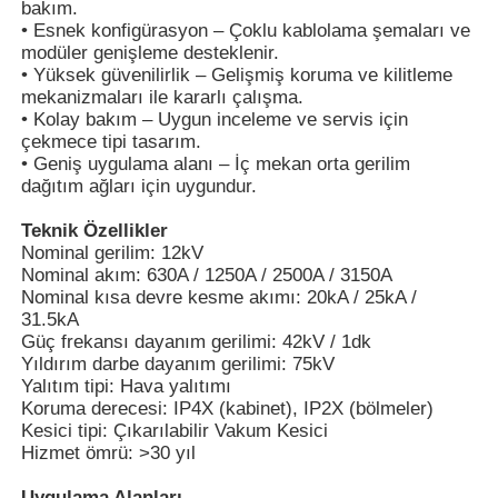
bakım.
• Esnek konfigürasyon – Çoklu kablolama şemaları ve
modüler genişleme desteklenir.
• Yüksek güvenilirlik – Gelişmiş koruma ve kilitleme
mekanizmaları ile kararlı çalışma.
• Kolay bakım – Uygun inceleme ve servis için
çekmece tipi tasarım.
• Geniş uygulama alanı – İç mekan orta gerilim
dağıtım ağları için uygundur.
Teknik Özellikler
Nominal gerilim: 12kV
Nominal akım: 630A / 1250A / 2500A / 3150A
Nominal kısa devre kesme akımı: 20kA / 25kA /
31.5kA
Güç frekansı dayanım gerilimi: 42kV / 1dk
Ana sayfa
Yıldırım darbe dayanım gerilimi: 75kV
Yalıtım tipi: Hava yalıtımı
Koruma derecesi: IP4X (kabinet), IP2X (bölmeler)
Ürünler
Kesici tipi: Çıkarılabilir Vakum Kesici
Hizmet ömrü: >30 yıl
VİDEOLAR
Uygulama Alanları