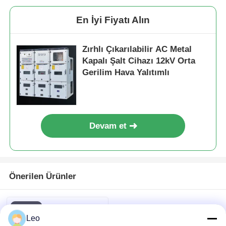
En İyi Fiyatı Alın
Teklif isteği
Zırhlı Çıkarılabilir AC Metal
Orta Voltajlı Değiştirici
Kapalı Şalt Cihazı 12kV Orta
Gerilim Hava Yalıtımlı
alçak gerilim şalt
AIS Hava Yalıtımlı Şalt Cihazı
Devam et
GIS Gaz Yalıtımlı Kesici
Önerilen Ürünler
Katı Yalıtımlı Kesici
Halka Şebeke Kesici
Leo