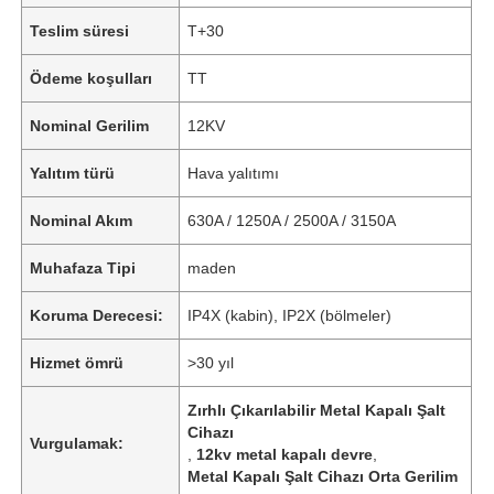
Teslim süresi
T+30
Ödeme koşulları
TT
Nominal Gerilim
12KV
Yalıtım türü
Hava yalıtımı
Nominal Akım
630A / 1250A / 2500A / 3150A
Muhafaza Tipi
maden
Koruma Derecesi:
IP4X (kabin), IP2X (bölmeler)
Hizmet ömrü
>30 yıl
Zırhlı Çıkarılabilir Metal Kapalı Şalt
Cihazı
Vurgulamak:
,
12kv metal kapalı devre
,
Metal Kapalı Şalt Cihazı Orta Gerilim