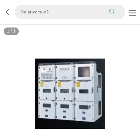
1
/
1