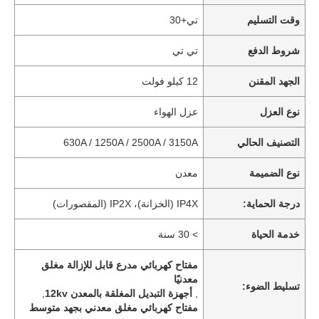
وقت التسليم
تي+30
شروط الدفع
تي تي
الجهد المقنن
12 كيلو فولت
نوع العزل
عزل الهواء
التصنيف الحالي
630A / 1250A / 2500A / 3150A
نوع الضميمة
معدن
درجة الحماية:
IP4X (الخزانة)، IP2X (المقصورات)
خدمة الحياة
> 30 سنة
مفتاح كهربائي مدرع قابل للإزالة مغلق
معدنيًا
تسليط الضوء:
,
أجهزة التبديل المغلقة بالمعدن 12kv
,
مفتاح كهربائي مغلق معدني بجهد متوسط