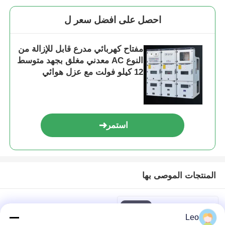
احصل على افضل سعر ل
طلب اقتباس
مفتاح كهربائي مدرع قابل للإزالة من
أجهزة التحويل المتوسطة الجهد
النوع AC معدني مغلق بجهد متوسط
المفاتيح الكهربائية ذات الجهد المنخفض
معدات تبديل معزولة بالهواء AIS
استمر
مفتاح كهربائي معزول بالغاز GIS
المنتجات الموصى بها
مفتاح كهربائي معزول صلب
مفتاح شبكة الحلقة
Leo