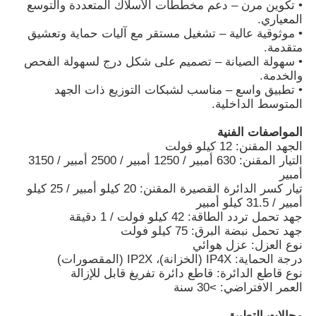
• تكوين مرن – دعم مخططات الأسلاك المتعددة والتوسع
المعياري.
• موثوقية عالية – تشغيل مستقر مع آليات حماية وتعشيق
متقدمة.
• سهولة الصيانة – تصميم على شكل درج لسهولة الفحص
والخدمة.
• تطبيق واسع – مناسب لشبكات التوزيع ذات الجهد
المتوسط الداخلية.
المواصفات الفنية
الجهد المقنن: 12 كيلو فولت
التيار المقنن: 630 أمبير / 1250 أمبير / 2500 أمبير / 3150
أمبير
تيار كسر الدائرة القصيرة المقنن: 20 كيلو أمبير / 25 كيلو
أمبير / 31.5 كيلو أمبير
جهد تحمل تردد الطاقة: 42 كيلو فولت / 1 دقيقة
منزل
جهد تحمل نبضة البرق: 75 كيلو فولت
نوع العزل: عزل هوائي
درجة الحماية: IP4X (الخزانة)، IP2X (المقصورات)
المنتجات
نوع قاطع الدائرة: قاطع دائرة تفريغ قابل للإزالة
العمر الافتراضي: >30 سنة
أشرطة فيديو
مجالات التطبيق