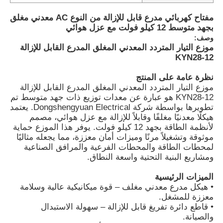
مفتاح كهربائي مدرع قابل للإزالة من النوع AC معدني مغلق
بجهد متوسط ​​12 كيلو فولت مع عزل هوائي
وصف:
موزع التيار المتردد المعدني المغلق المدرع القابل للإزالة
KYN28-12
نظرة عامة على المنتج
موزع التيار المتردد المعدني المغلق المدرع القابل للإزالة
KYN28-12 هو عبارة عن معدات توزيع ذات جهد متوسط تم
تطويرها بواسطة شركة Dongshengyuan Electrical. يعتمد
هيكلًا معدنيًا مغلفًا وقابلاً للإزالة مع عزل هوائي، مصمم
لأنظمة الطاقة بجهد 12 كيلو فولت. يوفر هذا الموزع حماية
موثوقة وتشغيلاً مرنًا وميزات أمان معززة، مما يجعله مثاليًا
لمحطات الطاقة والمحطات الفرعية والمرافق الصناعية
ومشاريع البنية التحتية واسعة النطاق.
الميزات الرئيسية
• هيكل مدرع معدني مغلف – قوة ميكانيكية عالية وسلامة
معززة للمشغل.
• قاطع دائرة تفريغ قابل للإزالة – سهولة الاستبدال
والصيانة.