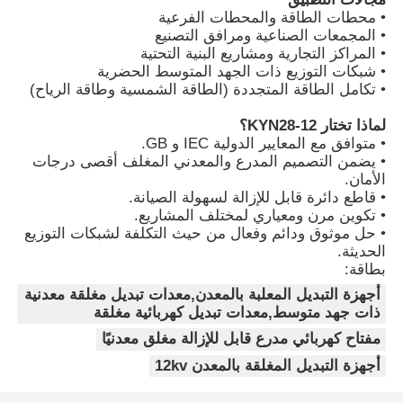
• محطات الطاقة والمحطات الفرعية
• المجمعات الصناعية ومرافق التصنيع
عرض الواقع الافتراضي
• المراكز التجارية ومشاريع البنية التحتية
• شبكات التوزيع ذات الجهد المتوسط ​​الحضرية
• تكامل الطاقة المتجددة (الطاقة الشمسية وطاقة الرياح)
حول بنا
لماذا تختار KYN28-12؟
• متوافق مع المعايير الدولية IEC و GB.
• يضمن التصميم المدرع والمعدني المغلف أقصى درجات
جولة في المعمل
الأمان.
• قاطع دائرة قابل للإزالة لسهولة الصيانة.
• تكوين مرن ومعياري لمختلف المشاريع.
ضبط الجودة
• حل موثوق ودائم وفعال من حيث التكلفة لشبكات التوزيع
الحديثة.
بطاقة:
اتصل بنا
أجهزة التبديل المعلبة بالمعدن,معدات تبديل مغلقة معدنية
ذات جهد متوسط,معدات تبديل كهربائية مغلقة
أخبار
مفتاح كهربائي مدرع قابل للإزالة مغلق معدنيًا
أجهزة التبديل المغلقة بالمعدن 12kv
جميع القضايا