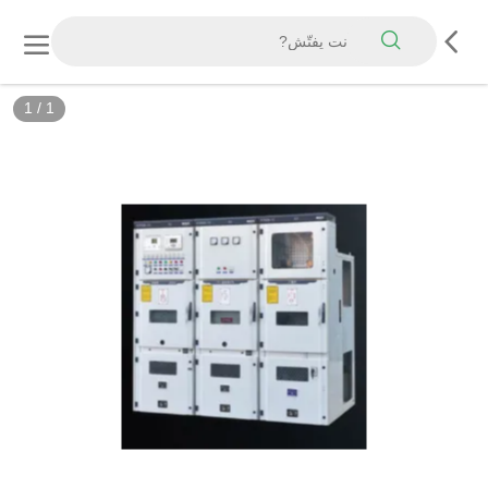
1
/
1