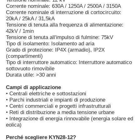
Corrente nominale: 630A / 1250A / 2500A / 3150A
Corrente nominale di interruzione di cortocircuito:
Mostra VR
20kA / 25kA / 31,5kA
Tensione di tenuta alla frequenza di alimentazione:
42kV / 1min
Tensione di tenuta all'impulso di fulmine: 75kV
Chi siamo
Tipo di isolamento: Isolamento ad aria
Grado di protezione: IP4X (armadio), IP2X
(compartimenti)
Fatory Tour
Tipo di interruttore automatico: Interruttore automatico
sottovuoto rimovibile
Durata utile: >30 anni
Controllo di qualità
Campi di applicazione
• Centrali elettriche e sottostazioni
Contattaci
• Parchi industriali e impianti di produzione
• Centri commerciali e progetti infrastrutturali
• Reti di distribuzione a media tensione urbane
notizie
• Integrazione di energia rinnovabile (energia solare ed
eolica)
Tutti i casi
Perché scegliere KYN28-12?