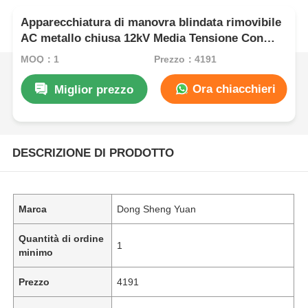
Apparecchiatura di manovra blindata rimovibile
AC metallo chiusa 12kV Media Tensione Con
Isolamento ad Aria
MOQ：1
Prezzo：4191
Ora chiacchieri
Miglior prezzo
DESCRIZIONE DI PRODOTTO
Marca
Dong Sheng Yuan
Quantità di ordine
1
minimo
Prezzo
4191