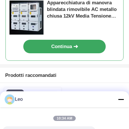
Apparecchiatura di manovra
blindata rimovibile AC metallo
Sottostazione a forma di scatola
chiusa 12kV Media Tensione
Con Isolamento ad Aria
Scatola di derivazione cavi
Continua
quadri elettrici blindati in metallo
Interruttore di carico sottovuoto
Prodotti raccomandati
Interruttore ad alta tensione
Leo
Gabinetto di distribuzione a bassa tensione
10:34 AM
Scatola di distribuzione di bassa tensione