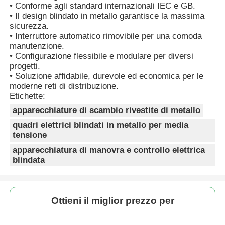
• Conforme agli standard internazionali IEC e GB.
• Il design blindato in metallo garantisce la massima
sicurezza.
Richiedere un preventivo
• Interruttore automatico rimovibile per una comoda
manutenzione.
• Configurazione flessibile e modulare per diversi
Dispositivi di commutazione a media tensione
progetti.
• Soluzione affidabile, durevole ed economica per le
moderne reti di distribuzione.
Dispositivi di scambio a bassa tensione
Etichette:
apparecchiature di scambio rivestite di metallo
AIS Quadri di manovra isolati in aria
quadri elettrici blindati in metallo per media
tensione
apparecchiatura di manovra e controllo elettrica
GIS Apparecchiature di manovra isolate in gas
blindata
Apparecchiatura di manovra isolata solida
Ottieni il miglior prezzo per
Interruttore ad anello