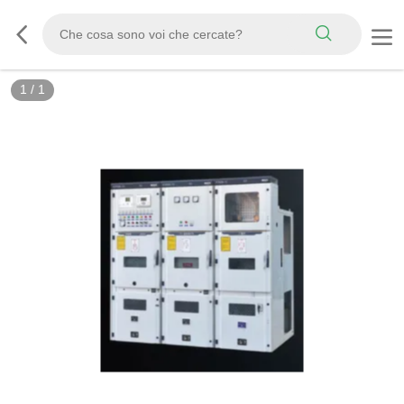
1
/
1