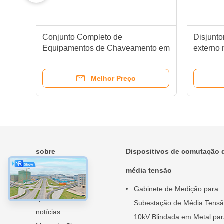
Conjunto Completo de
Disjunto
Equipamentos de Chaveamento em
externo
Coluna Solução de Distribuição
redes de
Externa de Média Tensão
Melhor Preço
sobre
Dispositivos de comutação 
Casa
média tensão
Produtos
Gabinete de Medição para
Quem Somos
Subestação de Média Tens
notícias
10kV Blindada em Metal pa