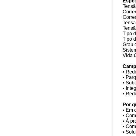
Espec
Tensã
Corre
Corren
Tensão
Tensã
Tipo d
Tipo d
Grau d
Siste
Vida ú
Campo
• Rede
• Parq
• Sub
• Inte
• Rede
Por q
• Em 
• Comb
• À pr
• Com
• Sol