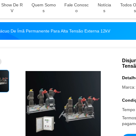
Show De R
Quem Somo
Fale Conosc
Notícia
Todos O
V
S
O
S
S
 Vácuo De Ímã Permanente Para Alta Tensão Externa 12kV
Disju
Tensã
Detalh
Marca:
Condiç
Tempo 
Termos
pagame