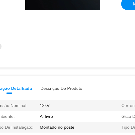
mação Detalhada
Descrição De Produto
nsão Nominal:
12kV
Corren
biente:
Ar livre
Grau D
po De Instalação::
Montado no poste
Tipo D