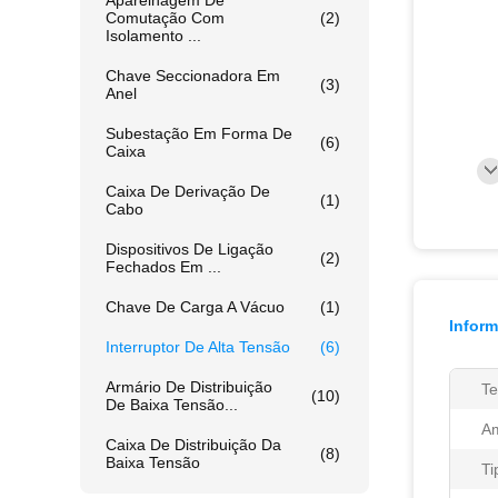
Aparelhagem De
Comutação Com
(2)
Isolamento ...
Chave Seccionadora Em
(3)
Anel
Subestação Em Forma De
(6)
Caixa
Caixa De Derivação De
(1)
Cabo
Dispositivos De Ligação
(2)
Fechados Em ...
Chave De Carga A Vácuo
(1)
Infor
Interruptor De Alta Tensão
(6)
Armário De Distribuição
Te
(10)
De Baixa Tensão...
Am
Caixa De Distribuição Da
(8)
Baixa Tensão
Ti