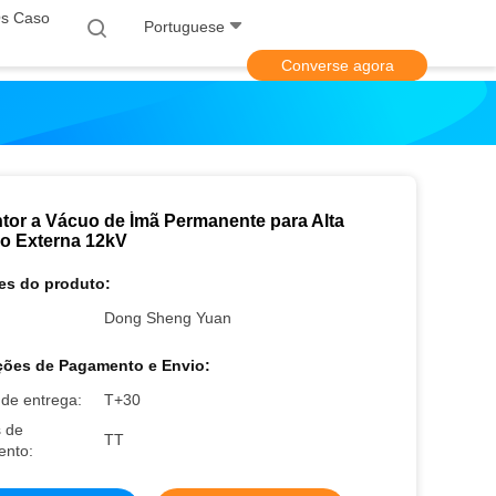
s Caso
Portuguese
Converse agora
ntor a Vácuo de Ímã Permanente para Alta
o Externa 12kV
es do produto:
Dong Sheng Yuan
ões de Pagamento e Envio:
de entrega:
T+30
 de
TT
nto: