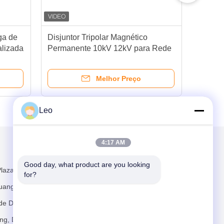
ga de
Disjuntor Tripolar Magnético
Dis
alizada
Permanente 10kV 12kV para Rede
par
nel
Inteligente
Int
Melhor Preço
Leo
4:17 AM
Envie-nos
Good day, what product are you looking 
laza, nº 481
for?
uangming,
de Dongkeng,
, Distrito de