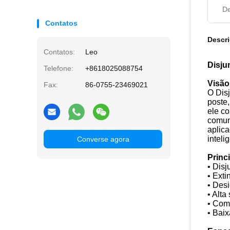
De
Contatos
Descr
Contatos:
Leo
Disju
Telefone:
+8618025088754
Visão
Fax:
86-0755-23469021
O Dis
poste
ele c
comun
aplica
inteli
Converse agora
Princ
• Disj
• Ext
• Des
• Alt
• Com
• Baix