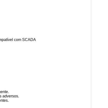
compatível com SCADA
gente.
s adversos.
ntes.