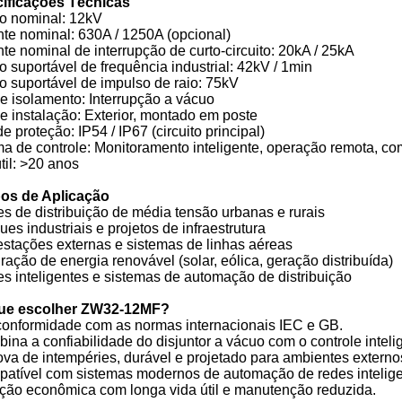
ificações Técnicas
o nominal: 12kV
nte nominal: 630A / 1250A (opcional)
te nominal de interrupção de curto-circuito: 20kA / 25kA
 suportável de frequência industrial: 42kV / 1min
o suportável de impulso de raio: 75kV
e isolamento: Interrupção a vácuo
e instalação: Exterior, montado em poste
e proteção: IP54 / IP67 (circuito principal)
ma de controle: Monitoramento inteligente, operação remota, 
til: >20 anos
s de Aplicação
s de distribuição de média tensão urbanas e rurais
ues industriais e projetos de infraestrutura
estações externas e sistemas de linhas aéreas
gração de energia renovável (solar, eólica, geração distribuída)
s inteligentes e sistemas de automação de distribuição
ue escolher ZW32-12MF?
conformidade com as normas internacionais IEC e GB.
ina a confiabilidade do disjuntor a vácuo com o controle inteli
ova de intempéries, durável e projetado para ambientes externo
patível com sistemas modernos de automação de redes intelige
ução econômica com longa vida útil e manutenção reduzida.