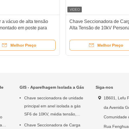
r a vácuo de alta tensão
Chave Seccionadora de Car
 montado em poste para
Alta Tensão de 10kV Person
 distribuição de 12kV
Para Unidade Principal em A
Melhor Preço
Melhor Preço
de
GIS - Aparelhagem Isolada a Gás
Siga-nos
Chave seccionadora de unidade
1B601, Lefu P
principal em anel isolada a gás
da Avenida G
SF6 de 10KV, média tensão,
ão
Comunidade 
corrente de 630A a 3150A
ra
Chave Seccionadora de Carga
Rua Fenghuang