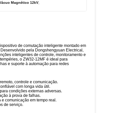
 Vácuo Magnético 12kV
,
ispositivo de comutação inteligente montado em
V. Desenvolvido pela Dongshengyuan Electrical,
nções inteligentes de controle, monitoramento e
ntempéries, o ZW32-12MF é ideal para
alhas e suporte à automação para redes
o remoto, controle e comunicação.
nfiável com longa vida útil.
para condições externas adversas.
ção à prova de falhas.
A e comunicação em tempo real.
s de serviço.