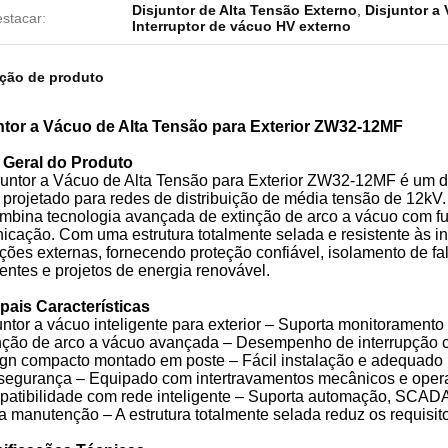
Disjuntor de Alta Tensão Externo
,
Disjuntor a
stacar:
Interruptor de vácuo HV externo
ição de produto
ntor a Vácuo de Alta Tensão para Exterior ZW32-12MF
 Geral do Produto
juntor a Vácuo de Alta Tensão para Exterior ZW32-12MF é um d
, projetado para redes de distribuição de média tensão de 12k
ombina tecnologia avançada de extinção de arco a vácuo com fu
icação. Com uma estrutura totalmente selada e resistente às i
ções externas, fornecendo proteção confiável, isolamento de f
gentes e projetos de energia renovável.
ipais Características
untor a vácuo inteligente para exterior – Suporta monitorament
inção de arco a vácuo avançada – Desempenho de interrupção co
ign compacto montado em poste – Fácil instalação e adequado 
a segurança – Equipado com intertravamentos mecânicos e opera
patibilidade com rede inteligente – Suporta automação, SCAD
a manutenção – A estrutura totalmente selada reduz os requisito