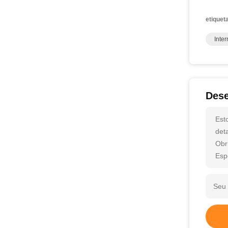
etiquet
Inte
Dese
Est
det
Obr
Esp