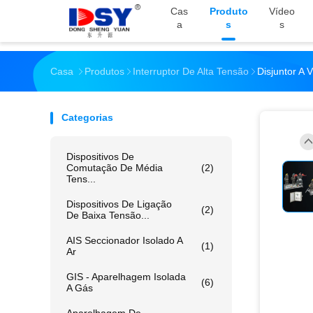
Cas
Produto
Vídeo
A
S
S
Casa
Produtos
Interruptor De Alta Tensão
Disjuntor A
Categorias
Dispositivos De
Comutação De Média
(2)
Tens...
Dispositivos De Ligação
(2)
De Baixa Tensão...
AIS Seccionador Isolado A
(1)
Ar
GIS - Aparelhagem Isolada
(6)
A Gás