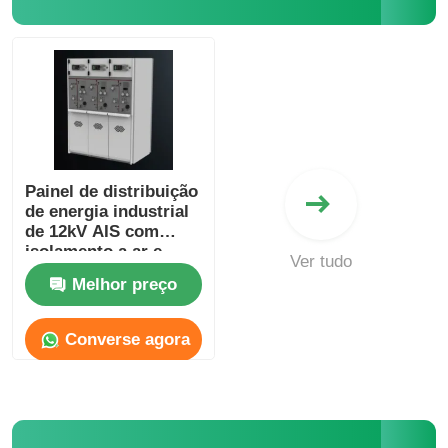
Pedir um orçamento
Dispositivos de comutação de média tensão
Dispositivos de ligação de baixa tensão
Painel de distribuição
de energia industrial
de 12kV AIS com
AIS Seccionador Isolado a Ar
isolamento a ar e
Ver tudo
vedação atmosférica
Melhor preço
GIS - Aparelhagem Isolada a Gás
Converse agora
Aparelhagem de comutação com isolamento sólido
Chave Seccionadora em Anel