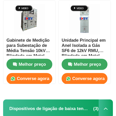
Gabinete de Medição
Unidade Principal em
para Subestação de
Anel Isolada a Gás
Média Tensão 10kV
SF6 de 12kV RMU,
Blindada em Metal
Blindada em Metal,
para Distribuição de
para Redes de
Melhor preço
Melhor preço
Energia
Energia Urbanas
Converse agora
Converse agora
Casa
Produtos
(3)
Dispositivos de ligação de baixa tensão
Vídeos