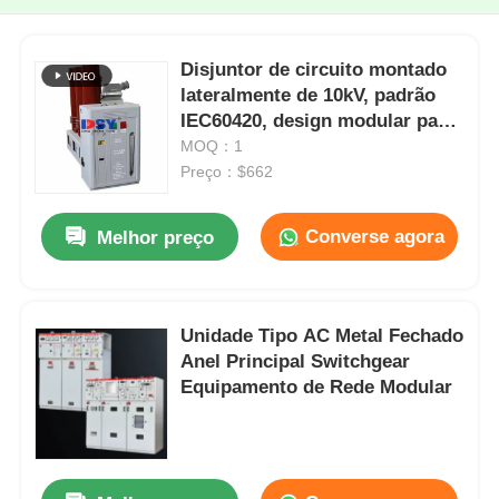
Disjuntor de circuito montado
lateralmente de 10kV, padrão
IEC60420, design modular para
unidade principal em anel
MOQ：1
Preço：$662
Converse agora
Melhor preço
Unidade Tipo AC Metal Fechado
Anel Principal Switchgear
Equipamento de Rede Modular