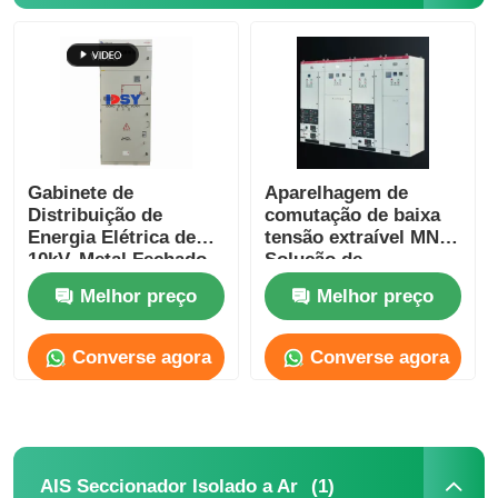
Show de RV
Quem Somos
Gabinete de
Aparelhagem de
Fábrica
Distribuição de
comutação de baixa
Energia Elétrica de
tensão extraível MNS
10kV, Metal Fechado,
Solução de
Controle de Qualidade
Seccionador com
distribuição elétrica
Melhor preço
Melhor preço
630A-4000A
para industrial e
comercial
Fale Conosco
Converse agora
Converse agora
notícias
(1)
AIS Seccionador Isolado a Ar
Todos os casos