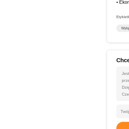
• Eko
Etykiet
Wyłą
Chce
Jes
prze
Dzię
Cze