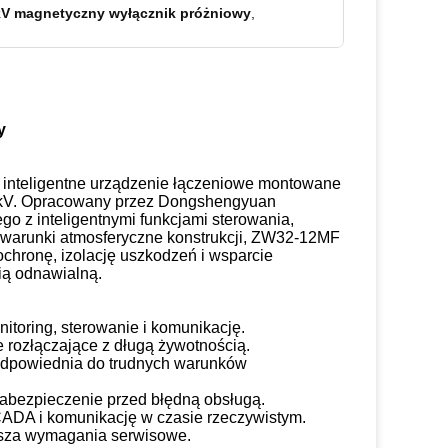
V magnetyczny wyłącznik próżniowy
,
y
nteligentne urządzenie łączeniowe montowane
 12kV. Opracowany przez Dongshengyuan
go z inteligentnymi funkcjami sterowania,
na warunki atmosferyczne konstrukcji, ZW32-12MF
chronę, izolację uszkodzeń i wsparcie
gią odnawialną.
itoring, sterowanie i komunikację.
rozłączające z długą żywotnością.
 odpowiednia do trudnych warunków
abezpieczenie przed błędną obsługą.
SCADA i komunikację w czasie rzeczywistym.
ejsza wymagania serwisowe.