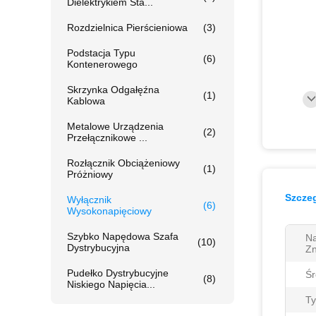
Dielektrykiem Sta...
Rozdzielnica Pierścieniowa
(3)
Podstacja Typu
(6)
Kontenerowego
Skrzynka Odgałęźna
(1)
Kablowa
Metalowe Urządzenia
(2)
Przełącznikowe ...
Rozłącznik Obciążeniowy
(1)
Próżniowy
Szczeg
Wyłącznik
(6)
Wysokonapięciowy
Szybko Napędowa Szafa
Na
(10)
Dystrybucyjna
Z
Pudełko Dystrybucyjne
Śr
(8)
Niskiego Napięcia...
Ty