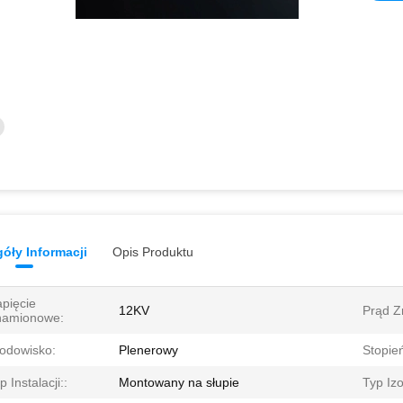
óły Informacji
Opis Produktu
pięcie
12KV
Prąd Z
namionowe:
odowisko:
Plenerowy
Stopie
p Instalacji::
Montowany na słupie
Typ Izo