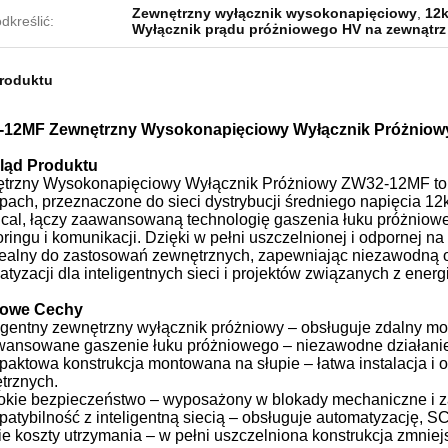
Zewnętrzny wyłącznik wysokonapięciowy
,
12k
dkreślić:
Wyłącznik prądu próżniowego HV na zewnątrz
produktu
12MF Zewnętrzny Wysokonapięciowy Wyłącznik Próżniow
ląd Produktu
trzny Wysokonapięciowy Wyłącznik Próżniowy ZW32-12MF to i
upach, przeznaczone do sieci dystrybucji średniego napięcia
rical, łączy zaawansowaną technologię gaszenia łuku próżniowe
ringu i komunikacji. Dzięki w pełni uszczelnionej i odpornej 
idealny do zastosowań zewnętrznych, zapewniając niezawodną o
tyzacji dla inteligentnych sieci i projektów związanych z ener
zowe Cechy
ligentny zewnętrzny wyłącznik próżniowy – obsługuje zdalny mon
wansowane gaszenie łuku próżniowego – niezawodne działanie 
paktowa konstrukcja montowana na słupie – łatwa instalacja i
trznych.
okie bezpieczeństwo – wyposażony w blokady mechaniczne i z
patybilność z inteligentną siecią – obsługuje automatyzację, 
kie koszty utrzymania – w pełni uszczelniona konstrukcja zmni