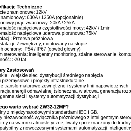
fikacje Techniczne
cie znamionowe: 12kV
znamionowy: 630A / 1250A (opcjonalnie)
onowy prąd zwarciowy: 20kA / 25kA
ymałość napięciowa częstotliwości mocy: 42kV / 1min
ymałość napięciowa udarowa piorunowa: 75kV
olacji: Przerwa próżniowa
stalacji: Zewnętrzny, montowany na słupie
eń ochrony: IP54 / IP67 (obwód główny)
m sterowania: Inteligentny monitoring, zdalne sterowanie, kom
ność: >20 lat
ary Zastosowań
skie i wiejskie sieci dystrybucji średniego napięcia
i przemysłowe i projekty infrastrukturalne
je transformatorowe zewnętrzne i systemy linii napowietrznych
gracja energii odnawialnej (słoneczna, wiatrowa, generacja roz
ligentne sieci i systemy automatyzacji dystrybucji
ego warto wybrać ZW32-12MF?
dny z międzynarodowymi standardami IEC i GB.
zy niezawodność wyłącznika próżniowego z inteligentnym ster
orny na warunki atmosferyczne, trwały i przeznaczony do trud
patybilny z nowoczesnymi systemami automatyzacji inteligentny