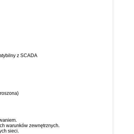
patybilny z SCADA
proszona)
owaniem.
nych warunków zewnętrznych.
ch sieci.