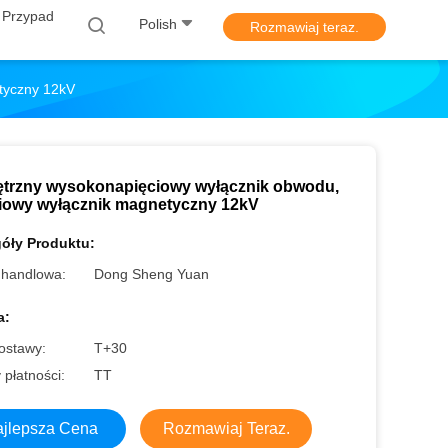
 Przypad
Polish
Rozmawiaj teraz.
tyczny 12kV
trzny wysokonapięciowy wyłącznik obwodu,
iowy wyłącznik magnetyczny 12kV
óły Produktu:
handlowa:
Dong Sheng Yuan
a:
ostawy:
T+30
płatności:
TT
jlepsza Cena
Rozmawiaj Teraz.