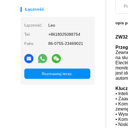
Po
Łączność
opis 
Łączność:
Leo
Tel:
+8618025088754
ZW32-
Faks:
86-0755-23469021
Przeg
Zewnę
na sł
Elect
monito
jest 
Rozmawiaj teraz.
automa
Kluc
• Inte
• Zaa
• Kom
zewnę
• Wys
• Kom
• Nis