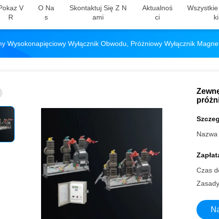
Pokaz V
O Na
Skontaktuj Się Z N
Aktualnoś
Wszystkie
R
S
Ami
Ci
Ki
ny Wysokonapięciowy Wyłącznik Obwodu, Próżniowy Wyłącznik Magne
Zewnę
próżn
Szczeg
Nazwa 
Zapłat
Czas d
Zasady 
Na