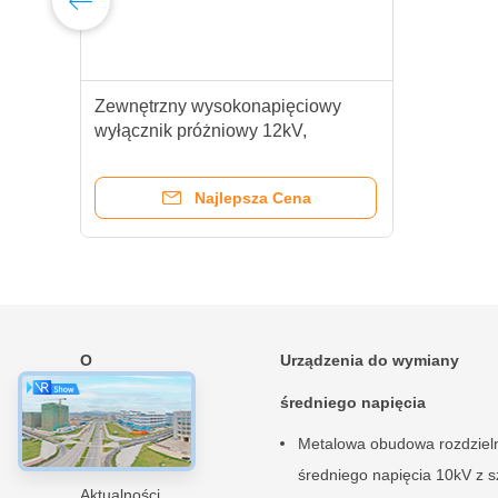
 z
Zewnętrzny wysokonapięciowy
o
wyłącznik próżniowy 12kV,
montowany na słupie, z
inteligentnym sterowaniem
Najlepsza Cena
O
Urządzenia do wymiany
Dom
średniego napięcia
Produkty
Metalowa obudowa rozdziel
O nas
średniego napięcia 10kV z s
Aktualności