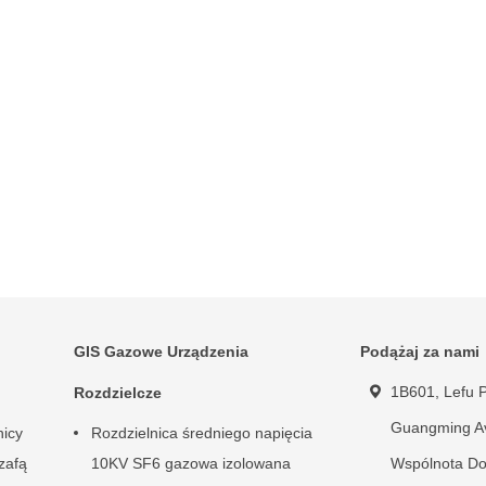
GIS Gazowe Urządzenia
Podążaj za nami
1B601, Lefu P
Rozdzielcze
Guangming A
nicy
Rozdzielnica średniego napięcia
zafą
10KV SF6 gazowa izolowana
Wspólnota Do