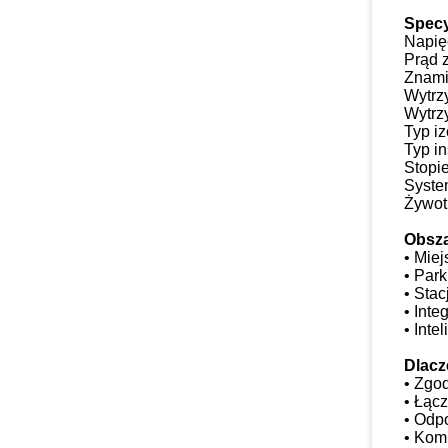
Specy
Napię
Prąd 
Znami
Wytrz
Wytrz
Typ iz
Typ in
Stopi
Syste
Żywot
Obsz
• Miej
• Park
• Stac
• Inte
• Inte
Dlacz
• Zgo
• Łąc
• Odp
• Kom