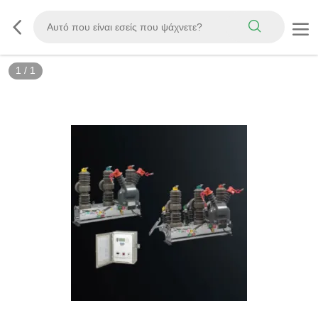
1
/
1