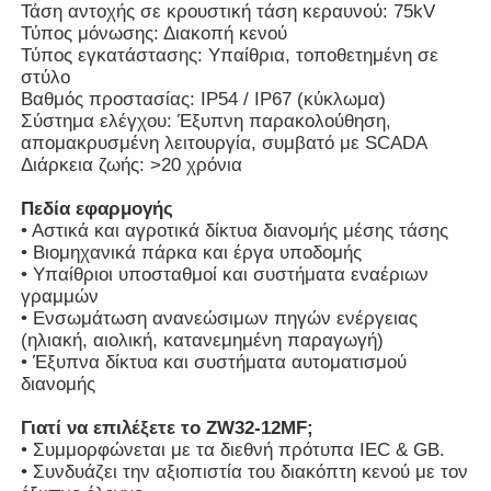
Τάση αντοχής σε κρουστική τάση κεραυνού: 75kV
Τύπος μόνωσης: Διακοπή κενού
Τύπος εγκατάστασης: Υπαίθρια, τοποθετημένη σε
Εμφάνιση VR
στύλο
Βαθμός προστασίας: IP54 / IP67 (κύκλωμα)
Σύστημα ελέγχου: Έξυπνη παρακολούθηση,
Σχετικά με εμάς
απομακρυσμένη λειτουργία, συμβατό με SCADA
Διάρκεια ζωής: >20 χρόνια
Γύρος εργοστασίων
Πεδία εφαρμογής
• Αστικά και αγροτικά δίκτυα διανομής μέσης τάσης
• Βιομηχανικά πάρκα και έργα υποδομής
Ποιοτικός έλεγχος
• Υπαίθριοι υποσταθμοί και συστήματα εναέριων
γραμμών
• Ενσωμάτωση ανανεώσιμων πηγών ενέργειας
(ηλιακή, αιολική, κατανεμημένη παραγωγή)
επαφή
• Έξυπνα δίκτυα και συστήματα αυτοματισμού
διανομής
Νέα
Γιατί να επιλέξετε το ZW32-12MF;
• Συμμορφώνεται με τα διεθνή πρότυπα IEC & GB.
• Συνδυάζει την αξιοπιστία του διακόπτη κενού με τον
Όλες οι περιπτώσεις