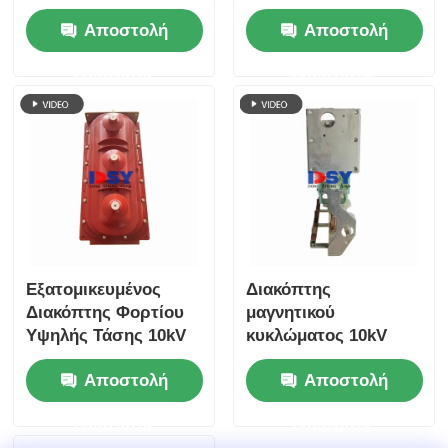
για Εξωτερική
στύλο για δίκτυα
Αποστολή
Αποστολή
Διανομή Μέσης
διανομής 12kV
Τάσης
ερώτησης
ερώτησης
Εξατομικευμένος
Διακόπτης
Διακόπτης Φορτίου
μαγνητικού
Υψηλής Τάσης 10kV
κυκλώματος 10kV
για Μονάδα
12kV μόνιμου
Αποστολή
Αποστολή
Δακτυλίου
μαγνήτη τριφασικός
για έξυπνο δίκτυο
ερώτησης
ερώτησης