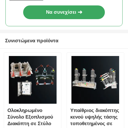
Να συνεχίσει
Υποσταθμός τύπων παραθύρων
Καλωδιακός Διακλαδωτικός Κόμβος
Συνιστώμενα προϊόντα
μεταλλικός κλειστός διακόπτης
Διακόπτης φορτίου κενού
Διακόπτης υψηλής τάσης
Υπηρεσία διανομής χαμηλής τάσης
Ολοκληρωμένο
Υπαίθριος διακόπτης
Σύνολο Εξοπλισμού
κενού υψηλής τάσης
Κιβώτιο διανομής χαμηλής τάσης
Διακόπτη σε Στύλο
τοποθετημένος σε