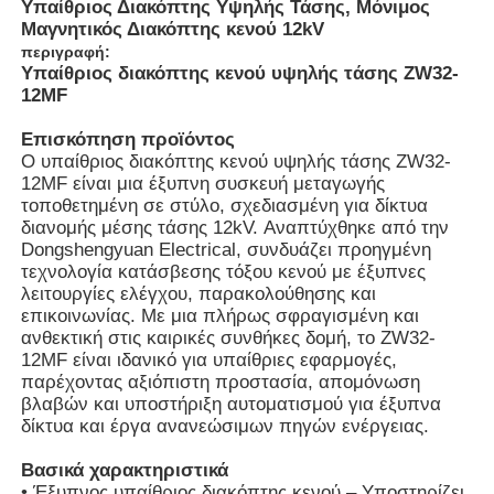
Υπαίθριος Διακόπτης Υψηλής Τάσης, Μόνιμος
Μαγνητικός Διακόπτης κενού 12kV
περιγραφή:
Υπαίθριος διακόπτης κενού υψηλής τάσης ZW32-
12MF
Επισκόπηση προϊόντος
Ο υπαίθριος διακόπτης κενού υψηλής τάσης ZW32-
12MF είναι μια έξυπνη συσκευή μεταγωγής
τοποθετημένη σε στύλο, σχεδιασμένη για δίκτυα
διανομής μέσης τάσης 12kV. Αναπτύχθηκε από την
Dongshengyuan Electrical, συνδυάζει προηγμένη
τεχνολογία κατάσβεσης τόξου κενού με έξυπνες
λειτουργίες ελέγχου, παρακολούθησης και
επικοινωνίας. Με μια πλήρως σφραγισμένη και
ανθεκτική στις καιρικές συνθήκες δομή, το ZW32-
12MF είναι ιδανικό για υπαίθριες εφαρμογές,
παρέχοντας αξιόπιστη προστασία, απομόνωση
βλαβών και υποστήριξη αυτοματισμού για έξυπνα
δίκτυα και έργα ανανεώσιμων πηγών ενέργειας.
Βασικά χαρακτηριστικά
• Έξυπνος υπαίθριος διακόπτης κενού – Υποστηρίζει