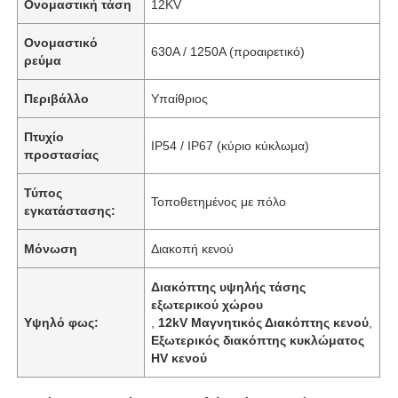
Ονομαστική τάση
12KV
Ονομαστικό
630A / 1250A (προαιρετικό)
ρεύμα
Περιβάλλο
Υπαίθριος
Πτυχίο
IP54 / IP67 (κύριο κύκλωμα)
προστασίας
Τύπος
Τοποθετημένος με πόλο
εγκατάστασης:
Μόνωση
Διακοπή κενού
Διακόπτης υψηλής τάσης
εξωτερικού χώρου
Υψηλό φως:
,
12kV Μαγνητικός Διακόπτης κενού
,
Εξωτερικός διακόπτης κυκλώματος
HV κενού