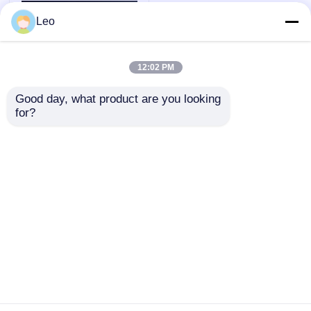
Leo
12:02 PM
Good day, what product are you looking 
for?
Εξωτερικός
Διακόπτης Κενού
Υψηλής Τάσης 12kV,
Τοποθετημένος σε
Αποστολή
Στύλο, Έξυπνος
Έλεγχος
ερώτησης
Αρχική Σελίδα
Περίπου εμείς
επαφή
Desktop Site
Sitemap
Πολιτική μυστικότητας
Ποιότητα
Συσκευή διακόπτη μεσαίας τάσης
Κίνα