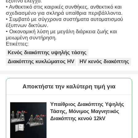
έξυπνο έλεγχο.
• Ανθεκτικό στις καιρικές συνθήκες, ανθεκτικό και
σχεδιασμένο για σκληρά υπαίθρια περιβάλλοντα.
Ζητήστε ένα απόσπασμα
• Συμβατό με σύγχρονα συστήματα αυτοματισμού
έξυπνων δικτύων.
• Οικονομική λύση με μεγάλη διάρκεια ζωής και
Συσκευή διακόπτη μεσαίας τάσης
μειωμένη συντήρηση.
Ετικέττες:
Κενός διακόπτης υψηλής τάσης
Συσκευές διακόπτη χαμηλής τάσης
Διακόπτης κυκλώματος HV
HV κενός διακόπτης
AIS Διακόπτης Αέρος Μονωμένος
Αποκτήστε την καλύτερη τιμή για
ΓΣΥ Αερίου Μονωμένου Διακόπτη
Υπαίθριος Διακόπτης Υψηλής
Τάσης, Μόνιμος Μαγνητικός
Διακόπτης στερεής μόνωσης
Διακόπτης κενού 12kV
Διακόπτης Δακτυλίου