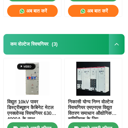
अब बात करें
अब बात करें
(3)
कम वोल्टेज स्विचगियर
होम
विद्युत 10kV पावर
निकासी योग्य निम्न वोल्टेज
डिस्ट्रीब्यूशन कैबिनेट मेटल
स्विचगियर एमएनएस विद्युत
उत्पाद
एनक्लोज्ड स्विचगियर 630A-
वितरण समाधान औद्योगिक
4000A के साथ
वाणिज्यिक के लिए
वीडियो