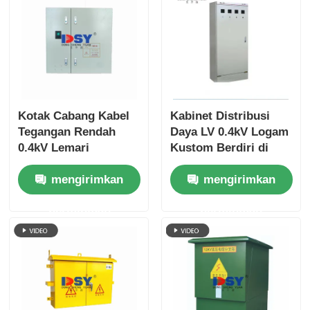
Tampilan VR
Tentang kita
Kotak Cabang Kabel
Kabinet Distribusi
Wisata pabrik
Tegangan Rendah
Daya LV 0.4kV Logam
0.4kV Lemari
Kustom Berdiri di
Distribusi Desain
Lantai Penggunaan
Kontrol kualitas
mengirimkan
mengirimkan
Luar Ruangan Tahan
Industri
Cuaca IP44
permintaan
permintaan
Hubungi kami
Berita
Semua Kasus