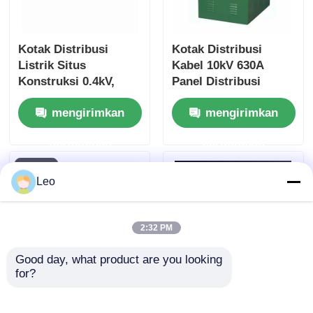
Quote request suatu
Kotak Distribusi
Kotak Distribusi
Listrik Situs
Kabel 10kV 630A
Konstruksi 0.4kV,
Panel Distribusi
Perangkat pemutar tegangan menengah
Enklosur Logam
Kabel Industri IP30
mengirimkan
mengirimkan
Tahan Cuaca
Tegangan Tinggi
Switchgear tegangan rendah
permintaan
permintaan
AIS Gardu Induk Berisolasi Udara
Leo
GIS Sakelar Berisolasi Gas
2:32 PM
Sakelar Berinsulasi Padat
Good day, what product are you looking 
for?
0.4kV Sudan Kotak
Desain Ringkas
Sakelar Ring Utama
Distribusi Tegangan
Terintegrasi Kotak