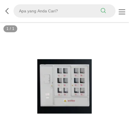
1
/
1