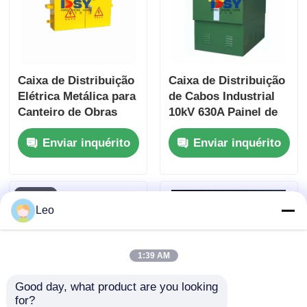
Pedir um orçamento
Dispositivos de comutação de média tensão
Caixa de Distribuição
Caixa de Distribuição
Elétrica Metálica para
de Cabos Industrial
Canteiro de Obras
10kV 630A Painel de
Dispositivos de ligação de baixa tensão
0,4kV Resistente às
Distribuição de
Enviar inquérito
Enviar inquérito
Intempéries
Cabos IP30 Alta
Tensão
AIS Seccionador Isolado a Ar
GIS - Aparelhagem Isolada a Gás
Leo
Aparelhagem de comutação com isolamento sólido
1:39 AM
Good day, what product are you looking 
Chave Seccionadora em Anel
for?