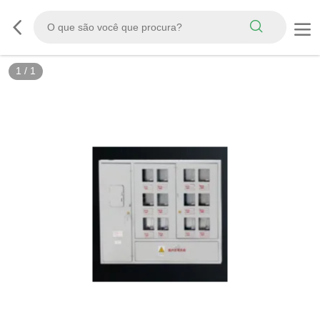
1
/
1