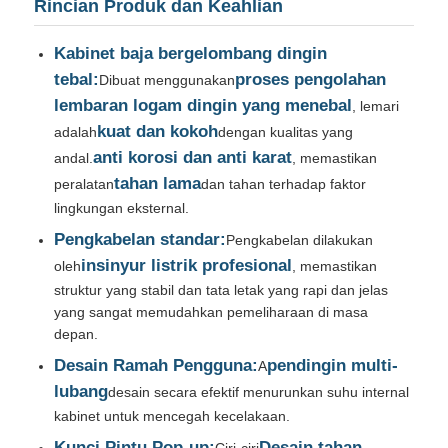
Rincian Produk dan Keahlian
Quote request suatu
Kabinet baja bergelombang dingin
tebal:
proses pengolahan
Dibuat menggunakan
lembaran logam dingin yang menebal
, lemari
Perangkat pemutar tegangan menengah
kuat dan kokoh
adalah
dengan kualitas yang
anti korosi dan anti karat
andal.
, memastikan
Switchgear tegangan rendah
tahan lama
peralatan
dan tahan terhadap faktor
lingkungan eksternal.
Pengkabelan standar:
Pengkabelan dilakukan
AIS Gardu Induk Berisolasi Udara
insinyur listrik profesional
oleh
, memastikan
struktur yang stabil dan tata letak yang rapi dan jelas
GIS Sakelar Berisolasi Gas
yang sangat memudahkan pemeliharaan di masa
depan.
Desain Ramah Pengguna:
pendingin multi-
A
Sakelar Berinsulasi Padat
lubang
desain secara efektif menurunkan suhu internal
kabinet untuk mencegah kecelakaan.
Sakelar Ring Utama
Kunci Pintu Pop-up:
Desain tahan
Ciri-ciri