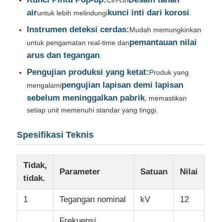
air
kunci inti dari korosi
untuk lebih melindungi
.
Gardu Induk Tipe Kotak
Instrumen deteksi cerdas:
Mudah memungkinkan
pemantauan nilai
untuk pengamatan real-time dan
arus dan tegangan
Kotak Cabang Kabel
.
Pengujian produksi yang ketat:
Produk yang
pengujian lapisan demi lapisan
mengalami
peralatan pemutar yang terikat dengan logam
sebelum meninggalkan pabrik
, memastikan
setiap unit memenuhi standar yang tinggi.
Sakelar Beban Vakum
Spesifikasi Teknis
Pemutus sirkuit tegangan tinggi
Tidak,
Parameter
Satuan
Nilai
tidak.
Kabinet distribusi tegangan rendah
1
Tegangan nominal
kV
12
Kotak Distribusi Tegangan Rendah
Frekuensi