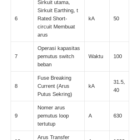
Sirkuit utama,
Sirkuit Earthing, t
6
Rated Short-
kA
50
circuit Membuat
arus
Operasi kapasitas
7
pemutus switch
Waktu
100
beban
Fuse Breaking
31.5,
8
Current (Arus
kA
40
Putus Sekring)
Nomer arus
9
pemutus loop
A
630
tertutup
Arus Transfer