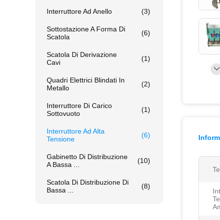
Interruttore Ad Anello
(3)
Sottostazione A Forma Di
(6)
Scatola
Scatola Di Derivazione
(1)
Cavi
Quadri Elettrici Blindati In
(2)
Metallo
Interruttore Di Carico
(1)
Sottovuoto
Interruttore Ad Alta
(6)
Inform
Tensione
Gabinetto Di Distribuzione
(10)
A Bassa ...
Te
Scatola Di Distribuzione Di
(8)
Bassa ...
In
Te
Am