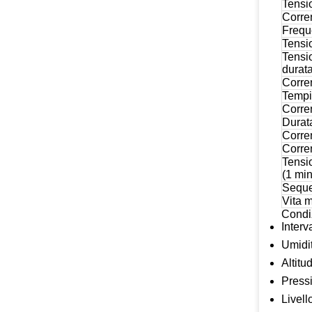
Tensi
Corre
Frequ
Tensio
Tensio
durata
Corren
Tempi 
Corre
Durata
Corren
Corren
Tensio
(1 min
Seque
Vita 
Condi
Interv
Umidi
Altitu
Pressi
Livell