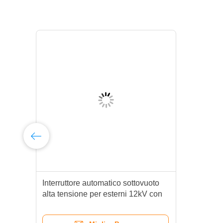
Interruttore automatico sottovuoto
alta tensione per esterni 12kV con
controllo intelligente montato su
palo