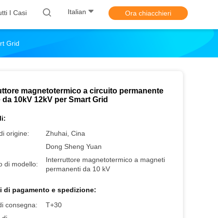
Italian
tti I Casi
Ora chiacchieri
rt Grid
ruttore magnetotermico a circuito permanente
e da 10kV 12kV per Smart Grid
i:
i origine:
Zhuhai, Cina
Dong Sheng Yuan
Interruttore magnetotermico a magneti
 di modello:
permanenti da 10 kV
i di pagamento e spedizione:
di consegna:
T+30