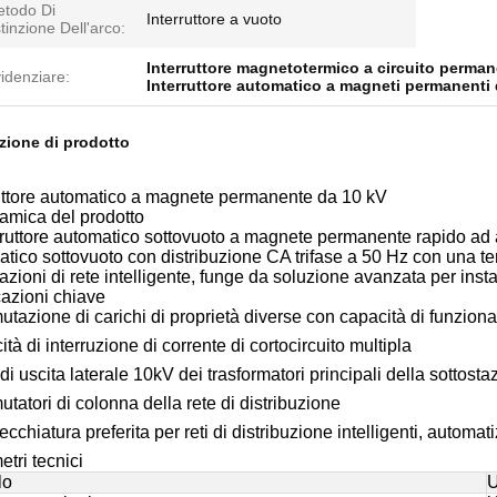
todo Di
Interruttore a vuoto
tinzione Dell'arco:
Interruttore magnetotermico a circuito perma
idenziare:
Interruttore automatico a magneti permanenti
zione di prodotto
ruttore automatico a magnete permanente da 10 kV
amica del prodotto
rruttore automatico sottovuoto a magnete permanente rapido ad al
tico sottovuoto con distribuzione CA trifase a 50 Hz con una te
azioni di rete intelligente, funge da soluzione avanzata per insta
azioni chiave
azione di carichi di proprietà diverse con capacità di funzion
tà di interruzione di corrente di cortocircuito multipla
di uscita laterale 10kV dei trasformatori principali della sottosta
atori di colonna della rete di distribuzione
cchiatura preferita per reti di distribuzione intelligenti, automa
tri tecnici
lo
U