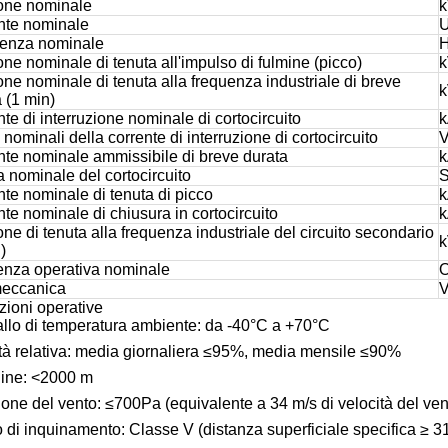
one nominale
nte nominale
enza nominale
ne nominale di tenuta all'impulso di fulmine (picco)
ne nominale di tenuta alla frequenza industriale di breve
 (1 min)
te di interruzione nominale di cortocircuito
nominali della corrente di interruzione di cortocircuito
V
nte nominale ammissibile di breve durata
 nominale del cortocircuito
te nominale di tenuta di picco
te nominale di chiusura in cortocircuito
ne di tenuta alla frequenza industriale del circuito secondario
)
nza operativa nominale
O
meccanica
V
zioni operative
allo di temperatura ambiente: da -40°C a +70°C
tà relativa: media giornaliera ≤95%, media mensile ≤90%
dine: <2000 m
one del vento: ≤700Pa (equivalente a 34 m/s di velocità del ven
o di inquinamento: Classe V (distanza superficiale specifica ≥ 