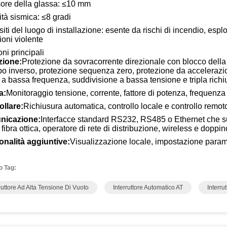
ore della glassa: ≤10 mm
ità sismica: ≤8 gradi
iti del luogo di installazione: esente da rischi di incendio, esp
ioni violente
ni principali
zione:
Protezione da sovracorrente direzionale con blocco della 
o inverso, protezione sequenza zero, protezione da accelerazio
 a bassa frequenza, suddivisione a bassa tensione e tripla richiu
a:
Monitoraggio tensione, corrente, fattore di potenza, frequenza 
ollare:
Richiusura automatica, controllo locale e controllo remoto
nicazione:
Interfacce standard RS232, RS485 o Ethernet che s
i fibra ottica, operatore di rete di distribuzione, wireless e doppin
onalità aggiuntive:
Visualizzazione locale, impostazione paramet
o Tag:
ruttore Ad Alta Tensione Di Vuoto
Interruttore Automatico AT
Interru