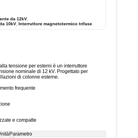
nente da 12kV
,
 da 10kV
,
Interruttore magnetotermico trifase
ta tensione per esterni è un interruttore
nsione nominale di 12 kV. Progettato per
llazioni di colonne esterne.
amento frequente
zione
tizzate e compatte
nità
Parametro