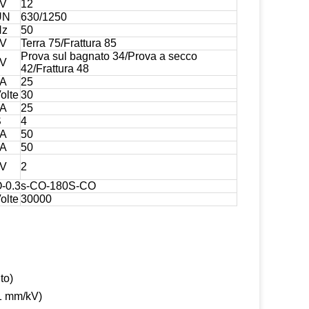
kV
12
UN
630/1250
Hz
50
kV
Terra 75/Frattura 85
Prova sul bagnato 34/Prova a secco
kV
42/Frattura 48
kA
25
olte
30
kA
25
S
4
kA
50
kA
50
kV
2
-0.3s-CO-180S-CO
olte
30000
to)
31 mm/kV)