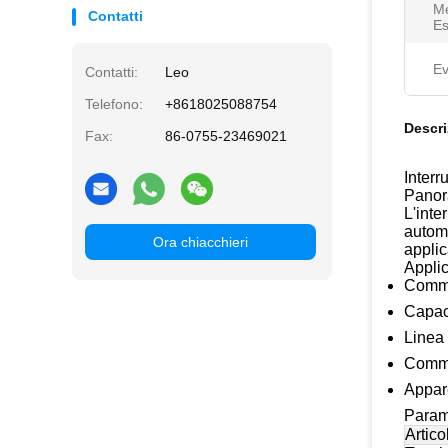
Me
Contatti
Es
Ev
Contatti:
Leo
Telefono:
+8618025088754
Descri
Fax:
86-0755-23469021
Inter
Panor
L'inte
automa
Ora chiacchieri
applic
Applic
Commut
Capaci
Linea 
Commut
Appare
Parame
Artico