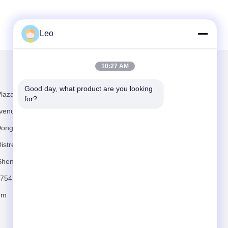
Leo
10:27 AM
Scrivici
Good day, what product are you looking 
laza, No. 481
for?
venue,
Dongkeng, Via
stretto di
Shenzhen
Invia
754
om