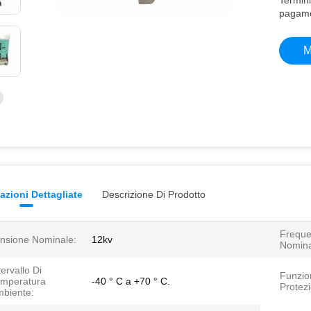
Termini
pagame
M
azioni Dettagliate
Descrizione Di Prodotto
Frequ
nsione Nominale:
12kv
Nomina
tervallo Di
Funzio
mperatura
-40 ° C a +70 ° C.
Protez
biente: