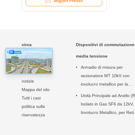
Miglior Prezzo
circa
Dispositivi di commutazione
Casa
media tensione
Prodotti
Armadio di misura per
Chi siamo
sezionatore MT 10kV con
notizie
involucro metallico per la
Mappa del sito
distribuzione di energia
Unità Principale ad Anello 
Tutti i casi
Isolato in Gas SF6 da 12kV,
politica sulla
Involucro Metallico, per Reti
riservatezza
Elettriche Urbane