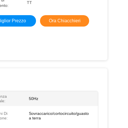
 di
TT
nto:
iglior Prezzo
Ora Chiacchieri
enza
50Hz
le:
ni Di
Sovraccarico/cortocircuito/guasto
ione:
a terra