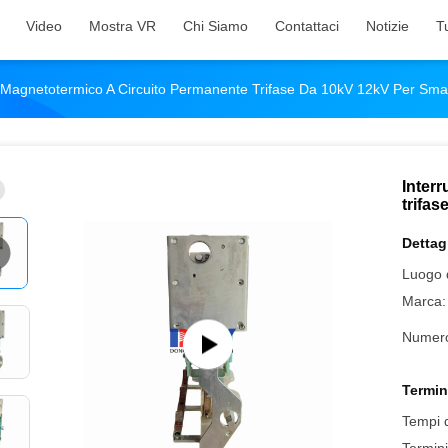
Video
Mostra VR
Chi Siamo
Contattaci
Notizie
Tu
e Magnetotermico A Circuito Permanente Trifase Da 10kV 12kV Per Sma
Inter
trifas
Dettagl
Luogo d
Marca:
Numero
Termin
Tempi 