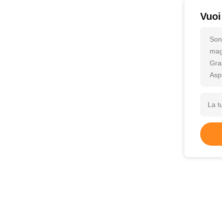
Vuoi
Son
magg
Gra
Asp