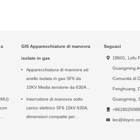
 a
GIS Apparecchiature di manovra
Seguaci
1B601, Lefu P
isolate in gas
Guangming A
Apparecchiatura di manovra ad
anello isolata in gas SF6 da
Comunità di 
10KV Media tensione da 630A a
Fenghuang, Di
3150A
(RMU)
Interruttore di manovra sotto
Guangming, 
 con
carico elettrico SF6 10kV 630A,
+8618025088
dimensioni compatte per
leo@dsycn.c
sezionatori isolati in gas