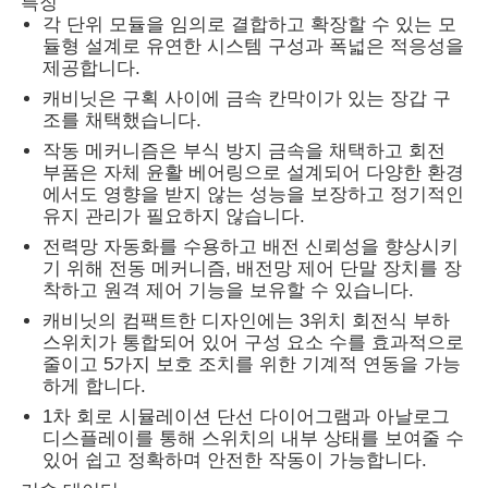
특징
각 단위 모듈을 임의로 결합하고 확장할 수 있는 모
듈형 설계로 유연한 시스템 구성과 폭넓은 적응성을
VR 쇼
제공합니다.
캐비닛은 구획 사이에 금속 칸막이가 있는 장갑 구
조를 채택했습니다.
회사 소개
작동 메커니즘은 부식 방지 금속을 채택하고 회전
부품은 자체 윤활 베어링으로 ​​설계되어 다양한 환경
에서도 영향을 받지 않는 성능을 보장하고 정기적인
공장 투어
유지 관리가 필요하지 않습니다.
전력망 자동화를 수용하고 배전 신뢰성을 향상시키
기 위해 전동 메커니즘, 배전망 제어 단말 장치를 장
품질 관리
착하고 원격 제어 기능을 보유할 수 있습니다.
캐비닛의 컴팩트한 디자인에는 3위치 회전식 부하
연락처
스위치가 통합되어 있어 구성 요소 수를 효과적으로
줄이고 5가지 보호 조치를 위한 기계적 연동을 가능
하게 합니다.
뉴스
1차 회로 시뮬레이션 단선 다이어그램과 아날로그
디스플레이를 통해 스위치의 내부 상태를 보여줄 수
있어 쉽고 정확하며 안전한 작동이 가능합니다.
모든 케이스