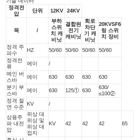
기술 데이터
정격전
단위
12KV
24KV
압
견적 요청
부하
회로
결합된
20KVSF6
스위
차단
목
/
전기
링 스위
치 캐
기 캐
중전압 스위치장치
캐비닛
치 장비
비닛
비닛
정격 주
HZ
50/60
50/60
50/60
50/60
파수
저압 스위치기어
정격전
에이
/
류
메인 버
AIS 공기 절연 개폐 장치
에이
630
630
630
630
스바
분기 부
630/
에이
630
125①
630
스바
≤100②
GIS 가스 절연 개폐 장치
정격 절
KV
/
연 수준
위상 대
고체 절연 개폐 장치
상용주
위상 및
파 내전
KV
42
42
42
65
위상 대
압
접지
링 메인 스위치기어