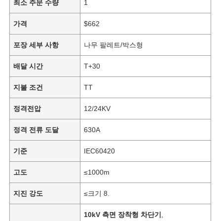
최소 주문 수량
1
가격
$662
포장 세부 사항
나무 팔레트/박스형
배달 시간
T+30
지불 조건
TT
정격전압
12/24KV
정격 전류 도달
630A
기준
IEC60420
고도
≤1000m
지진 강도
≤크기 8.
10kV 측면 장착형 차단기
,