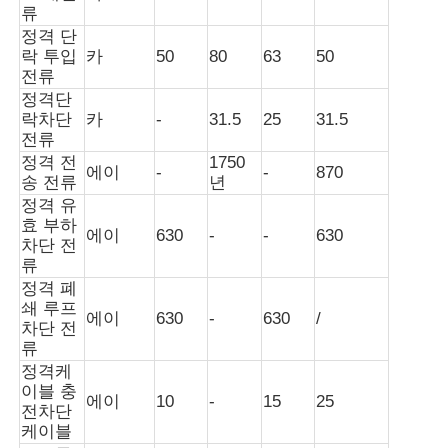
류
정격 단
락 투입
카
50
80
63
50
전류
정격단
락차단
카
-
31.5
25
31.5
전류
정격 전
1750
에이
-
-
870
송 전류
년
정격 유
효 부하
에이
630
-
-
630
차단 전
류
정격 폐
쇄 루프
에이
630
-
630
/
차단 전
류
정격케
이블 충
에이
10
-
15
25
전차단
케이블