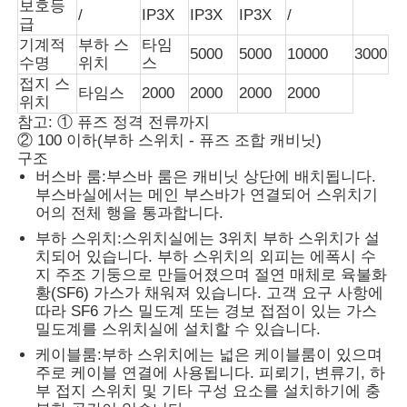
보호등
/
IP3X
IP3X
IP3X
/
급
기계적
부하 스
타임
5000
5000
10000
3000
수명
위치
스
접지 스
타임스
2000
2000
2000
2000
위치
참고: ① 퓨즈 정격 전류까지
② 100 이하(부하 스위치 - 퓨즈 조합 캐비닛)
구조
버스바 룸:
부스바 룸은 캐비닛 상단에 배치됩니다.
부스바실에서는 메인 부스바가 연결되어 스위치기
어의 전체 행을 통과합니다.
부하 스위치:
스위치실에는 3위치 부하 스위치가 설
치되어 있습니다. 부하 스위치의 외피는 에폭시 수
지 주조 기둥으로 만들어졌으며 절연 매체로 육불화
황(SF6) 가스가 채워져 있습니다. 고객 요구 사항에
따라 SF6 가스 밀도계 또는 경보 접점이 있는 가스
밀도계를 스위치실에 설치할 수 있습니다.
케이블룸:
부하 스위치에는 넓은 케이블룸이 있으며
주로 케이블 연결에 사용됩니다. 피뢰기, 변류기, 하
부 접지 스위치 및 기타 구성 요소를 설치하기에 충