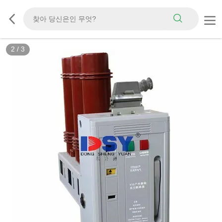
2
/
3