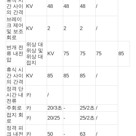
휴식 시
간 사이
KV
48
48
48
/
의 간격
박스 형상 지국
브레이
크 제어
KV
2
2
2
/
및 보조
케이블 분기함
회로
위상 대
번개 전
위상 및
금속으로 장착된 스위치장치
류 내전
KV
75
75
75
85
위상 대
압
접지
휴식 시
진공 부하 개폐기
간 사이
KV
85
85
85
/
의 간격
정격 단
고전압 회로 차단기
시간 내
카
/
전류
주회로
카
20/3초
-
25/2초
/
저전압 분배 캐비닛
접지 회
카
20/25
-
25/2초
/
로
정격 피
저전압 배전상자
크 내전
카
50
-
63
/