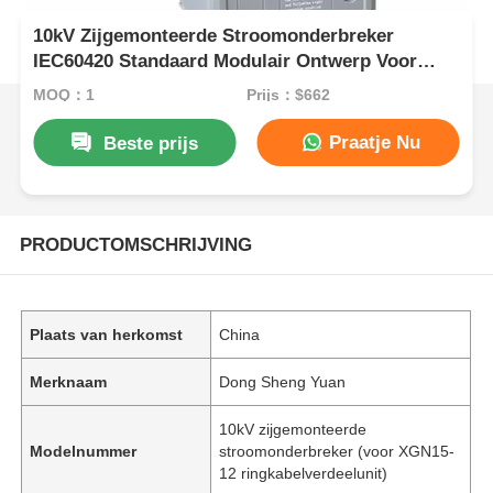
10kV Zijgemonteerde Stroomonderbreker
IEC60420 Standaard Modulair Ontwerp Voor
Ringhoofdeenheid
MOQ：1
Prijs：$662
Praatje Nu
Beste prijs
PRODUCTOMSCHRIJVING
Plaats van herkomst
China
Merknaam
Dong Sheng Yuan
10kV zijgemonteerde
Modelnummer
stroomonderbreker (voor XGN15-
12 ringkabelverdeelunit)