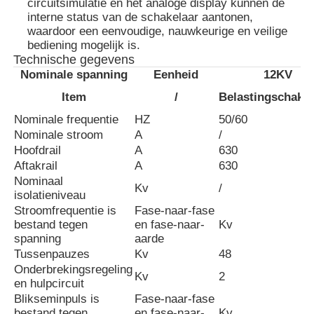
circuitsimulatie en het analoge display kunnen de
interne status van de schakelaar aantonen,
waardoor een eenvoudige, nauwkeurige en veilige
Doostype Hulpkantoor
bediening mogelijk is.
Technische gegevens
Nominale spanning
Eenheid
12KV
Kabelverdeelkast
Item
/
Belastingschakel
Nominale frequentie
HZ
50/60
metaal omkaste schakelinstallatie
Nominale stroom
A
/
Hoofdrail
A
630
Aftakrail
A
630
Vacuüm lastscheider
Nominaal
Kv
/
isolatieniveau
Stroomfrequentie is
Fase-naar-fase
Hoogspanningscircuitbreaker
bestand tegen
en fase-naar-
Kv
spanning
aarde
Tussenpauzes
Kv
48
Laagspanningsverspreidingskast
Onderbrekingsregeling
Kv
2
en hulpcircuit
Blikseminpuls is
Fase-naar-fase
De Doos van de laag Voltagedistributie
bestand tegen
en fase-naar-
Kv