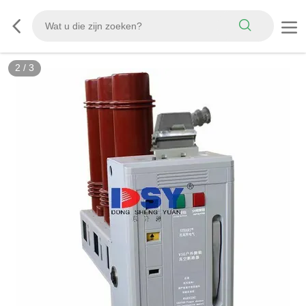
2
/
3