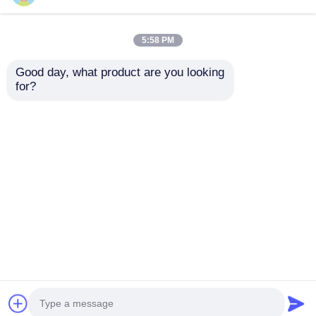
5:58 PM
Good day, what product are you looking 
for?
Unit Type AC Metal
Metalen omkapselde
Closed Ring Main
SF6 ringkabel
Switchgear Modulaire
verdeelunit
Netwerkschakelapparatuur
middenspanning voor
Aanvraag sturen
Aanvraag sturen
12kV
distributiesystemen
Thuis
Ongeveer ons
Contacteer ons
Desktop Site
Sitemap
Privacybeleid
Kwaliteit
Middenspanningsschakelaar
China
Fabriek.Copyright © 2026 Shenzhen Dong Sheng
Yuan Electrical Equipment Co., Ltd.. All Rights