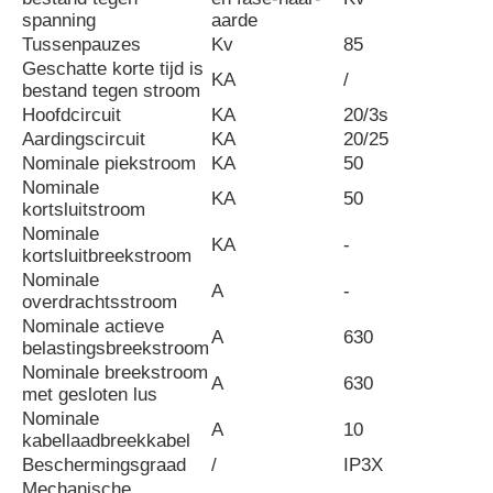
spanning
aarde
Tussenpauzes
Kv
85
Geschatte korte tijd is
KA
/
bestand tegen stroom
Hoofdcircuit
KA
20/3s
Aardingscircuit
KA
20/25
Nominale piekstroom
KA
50
Nominale
KA
50
kortsluitstroom
Nominale
KA
-
kortsluitbreekstroom
Nominale
A
-
overdrachtsstroom
Nominale actieve
A
630
belastingsbreekstroom
Nominale breekstroom
A
630
met gesloten lus
Nominale
A
10
kabellaadbreekkabel
Beschermingsgraad
/
IP3X
Mechanische