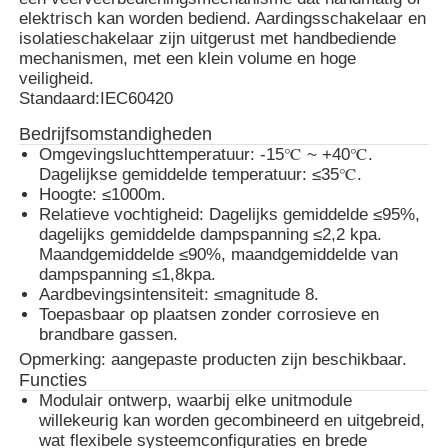
elektrisch kan worden bediend. Aardingsschakelaar en
isolatieschakelaar zijn uitgerust met handbediende
VR-show
mechanismen, met een klein volume en hoge
veiligheid.
Standaard:
IEC60420
Over ons
Bedrijfsomstandigheden
Omgevingsluchttemperatuur: -15℃ ~ +40℃.
Dagelijkse gemiddelde temperatuur: ≤35℃.
Fabrieksreis
Hoogte: ≤1000m.
Relatieve vochtigheid: Dagelijks gemiddelde ≤95%,
dagelijks gemiddelde dampspanning ≤2,2 kpa.
Kwaliteitscontrole
Maandgemiddelde ≤90%, maandgemiddelde van
dampspanning ≤1,8kpa.
Aardbevingsintensiteit: ≤magnitude 8.
Contacteer ons
Toepasbaar op plaatsen zonder corrosieve en
brandbare gassen.
Opmerking: aangepaste producten zijn beschikbaar.
nieuws
Functies
Modulair ontwerp, waarbij elke unitmodule
willekeurig kan worden gecombineerd en uitgebreid,
Alle Gevallen
wat flexibele systeemconfiguraties en brede