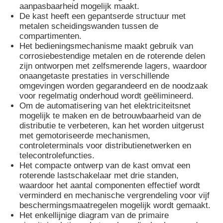
aanpasbaarheid mogelijk maakt.
De kast heeft een gepantserde structuur met
metalen scheidingswanden tussen de
Vraag een offerte aan
compartimenten.
Het bedieningsmechanisme maakt gebruik van
corrosiebestendige metalen en de roterende delen
Middenspanningsschakelaar
zijn ontworpen met zelfsmerende lagers, waardoor
onaangetaste prestaties in verschillende
omgevingen worden gegarandeerd en de noodzaak
Laagspanningsschakelaars
voor regelmatig onderhoud wordt geëlimineerd.
Om de automatisering van het elektriciteitsnet
mogelijk te maken en de betrouwbaarheid van de
AIS Air Insulated Switchgear
distributie te verbeteren, kan het worden uitgerust
met gemotoriseerde mechanismen,
controleterminals voor distributienetwerken en
GIS Gas geïsoleerde schakelinstallatie
telecontrolefuncties.
Het compacte ontwerp van de kast omvat een
roterende lastschakelaar met drie standen,
Solid geïsoleerde schakelinstallatie
waardoor het aantal componenten effectief wordt
verminderd en mechanische vergrendeling voor vijf
beschermingsmaatregelen mogelijk wordt gemaakt.
Het enkellijnige diagram van de primaire
Ringkabelverdeelkast