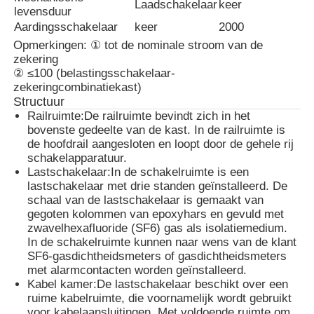
Laadschakelaar
keer
levensduur
Aardingsschakelaar
keer
2000
Opmerkingen: ① tot de nominale stroom van de
zekering
② ≤100 (belastingsschakelaar-
zekeringcombinatiekast)
Structuur
Railruimte:
De railruimte bevindt zich in het
bovenste gedeelte van de kast. In de railruimte is
de hoofdrail aangesloten en loopt door de gehele rij
schakelapparatuur.
Lastschakelaar:
In de schakelruimte is een
lastschakelaar met drie standen geïnstalleerd. De
schaal van de lastschakelaar is gemaakt van
gegoten kolommen van epoxyhars en gevuld met
zwavelhexafluoride (SF6) gas als isolatiemedium.
In de schakelruimte kunnen naar wens van de klant
SF6-gasdichtheidsmeters of gasdichtheidsmeters
met alarmcontacten worden geïnstalleerd.
Kabel kamer:
De lastschakelaar beschikt over een
ruime kabelruimte, die voornamelijk wordt gebruikt
voor kabelaansluitingen. Met voldoende ruimte om