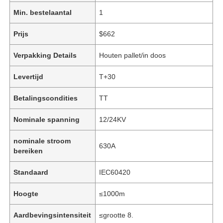
Min. bestelaantal
1
Prijs
$662
Verpakking Details
Houten pallet/in doos
Levertijd
T+30
Betalingscondities
TT
Nominale spanning
12/24KV
nominale stroom
630A
bereiken
Standaard
IEC60420
Hoogte
≤1000m
Aardbevingsintensiteit
≤grootte 8.