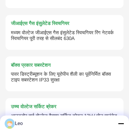
बॉक्स प्रकार सबस्टेशन
जीआईएस गैस इंसुलेटेड स्विचगियर
केबल शाखा बॉक्स
मध्यम वोल्टेज जीआईएस गैस इंसुलेटेड स्विचगियर रिंग नेटवर्क
स्विचगियर पूरी तरह से सीलबंद 630A
धातु संलग्न स्विचगियर
बॉक्स प्रकार सबस्टेशन
वैक्यूम लोड स्विच
पावर डिस्ट्रीब्यूशन के लिए यूरोपीय शैली का पूर्वनिर्मित बॉक्स
टाइप सबस्टेशन IP33 सुरक्षा
उच्च वोल्टेज सर्किट ब्रेकर
कम वोल्टेज वितरण कैबिनेट
उच्च वोल्टेज सर्किट ब्रेकर
आउटडोर हाई वोल्टेज वैक्यूम सर्किट ब्रेकर 12kV पोल माउंटेड
इंटेलिजेंट कंट्रोल
कम वोल्टेज वितरण बॉक्स
Leo