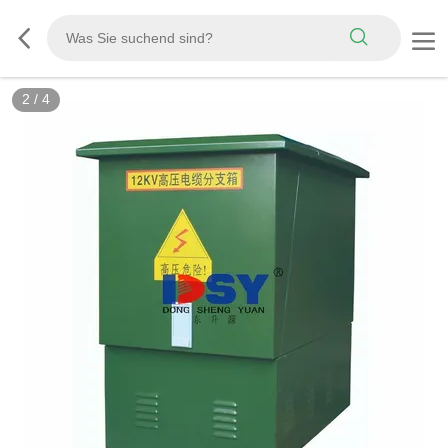
2
/
4