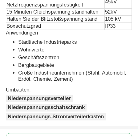
45kV
Netzfrequenzspannungsfestigkeit
15 Minuten Gleichspannung standhalten
52kV
Referenzen
Halten Sie der Blitzstoßspannung stand
105 kV
Boxschutzgrad
IP33
Anwendungen
Mittelspannungsschalter
Städtische Industrieparks
Wohnviertel
Niederspannungsschalter
Geschäftszentren
Bergbaugebiete
Große Industrieunternehmen (Stahl, Automobil,
AIS luftisoliertes Schaltgerät
Erdöl, Chemie, Zement)
Umbauten:
GIS gasisolierte Schaltanlage
Niederspannungsverteiler
Niederspannungsschaltschrank
Fest isolierte Schaltanlage
Niederspannungs-Stromverteilerkasten
Ringkabelschaltanlage