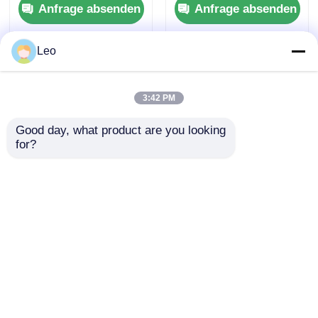
Anfrage absenden
Anfrage absenden
Leistungsschaltschrank
Sondergröße
Leo
Startseite
Über uns
Kontakt
Desktop Site
Sitemap
Privacy policy
3:42 PM
Qualität
Mittelspannungsschalter
China
Good day, what product are you looking 
Fabrik.Copyright © 2026 Shenzhen Dong Sheng
for?
Yuan Electrical Equipment Co., Ltd.. All Rights
Reserved.