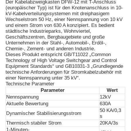
Der Kabelabzweigkasten DFW-12 mit T-Anschluss
(europäischer Typ) ist für den Knotenanschluss in 10-
kV-Kabelverteilungssystemen mit dreiphasigem
VR Show
Wechselstrom 50 Hz, einer Nennspannung von 10 kV
und einem Strom von 630 A konzipiert. Es bedient
städtische Industrieparks, Wohnviertel,
Über uns
Geschäftszentren, Bergbaugebiete und große
Unternehmen in der Stahl-, Automobil-, Erdöl-,
Chemie-, Zement- und anderen Industrie.
Fabrik Tour
Dieses Produkt entspricht GB/T11022 „Common
Technology of High Voltage Switchgear and Control
Equipment Standards“ und GB10331-3 „Grundlegende
technische Anforderungen für Stromkabelzubehör mit
Qualitätskontrolle
einer Nennspannung unter 35 kV“.
Technische Parameter
Parameter
Wert
Kontakt
Nennspannung
12kV
Aktuelle Bewertung
630A
Nachrichten
50 KA/0,3
Dynamischer Stabilisierungsstrom
s
Thermisch stabiler Strom
20KA/3s
Alle Fälle
1-Minuten-