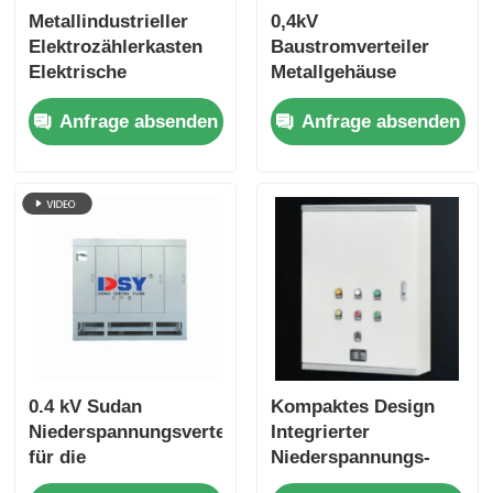
Metallindustrieller
0,4kV
Elektrozählerkasten
Baustromverteiler
Elektrische
Metallgehäuse
Verteilungstafel
witterungsbeständig
Anfrage absenden
Anfrage absenden
Kundenspezifische
Größe
0.4 kV Sudan
Kompaktes Design
Niederspannungsverteilfach
Integrierter
für die
Niederspannungs-
Stromverteilung
Verteilerkasten