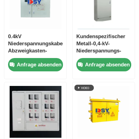
0.4kV
Kundenspezifischer
Niederspannungskabel-
Metall-0,4-kV-
Abzweigkasten-
Niederspannungs-
Verteilerschrank für
Stromverteilerschrank,
Anfrage absenden
Anfrage absenden
den Außenbereich,
bodenstehend, für
wetterfest IP44
industrielle Nutzung