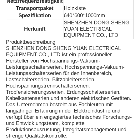
Netzfrequenzfestigkeit
Transportpaket
Holzkiste
Spezifikation
640*600*1000mm
SHENZHEN DONG SHENG
Herkunft
YUAN ELECTRICAL
EQUIPMENT CO., LTD
Produktbeschreibung
SHENZHEN DONG SHENG YUAN ELECTRICAL
EQUIPMENT CO., LTD ist ein professioneller
Hersteller von Hochspannungs-Vakuum-
Leistungsschalterserien, Hochspannungs-Vakuum-
Leistungsschalterserien für den Innenbereich,
Lastschalterserien, Blitzableiterserien,
Hochspannungstrennschalterserien,
Tropfensicherungsserien, Erdungsschalterserien,
Kabelkastenserien und anderen elektrischen Geräten.
Startseite
Das Unternehmen besteht aus Fachleuten mit
langjähriger Erfahrung in der Elektroindustrie und
verfügt über ein engagiertes technisches Forschungs-
Produkte
und Entwicklungsteam, komplette
Produktionsausrüstung, Integritätsmanagement und
strenge Qualitätskontrolle.
Videos