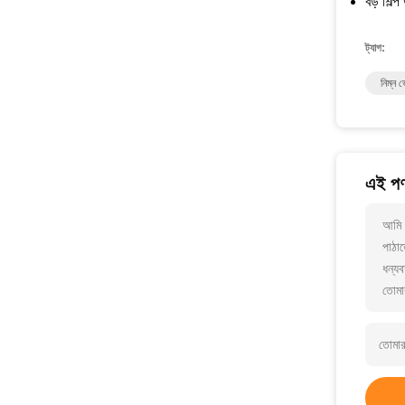
বড় শিল্
ট্যাগ:
নিম্ন 
এই পণ
আমি 
পাঠা
ধন্যব
তোমা