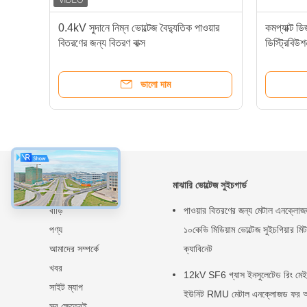
াল
0.4kV সুদানে নিম্ন ভোল্টেজ বৈদ্যুতিক পাওয়ার
কমপ্যাক্ট ড
বিতরণের জন্য বিতরণ বাক্স
ডিস্ট্রিবিউশ
সাইজ
ভালো দাম
সম্বন্ধে
মাঝারি ভোল্টেজ সুইচগার্ড
বাড়ি
পাওয়ার বিতরণের জন্য মেটাল এনক্লো
পণ্য
১০কেভি মিডিয়াম ভোল্টেজ সুইচগিয়ার মিট
আমাদের সম্পর্কে
ক্যাবিনেট
খবর
12kV SF6 গ্যাস ইনসুলেটেড রিং মে
সাইট ম্যাপ
ইউনিট RMU মেটাল এনক্লোজড ফর 
সব ক্ষেত্রেই