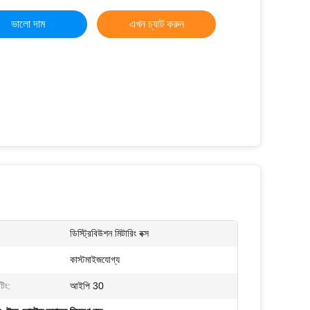
ভালো দাম
এখন চ্যাট করুন
ডিস্ট্রিবিউশন মিটারিং বক্স
কাস্টমাইজযোগ্য
িং:
আইপি 30