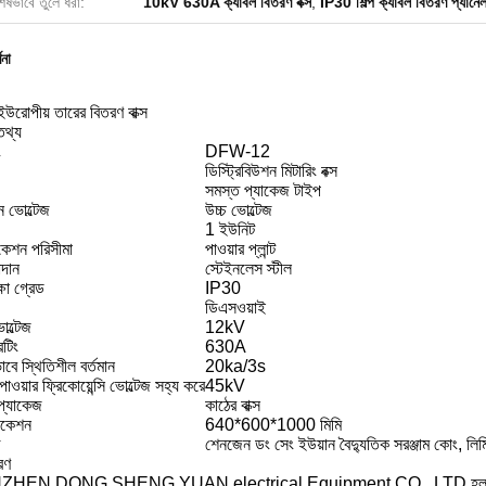
েষভাবে তুলে ধরা:
10kV 630A ক্যাবল বিতরণ বক্স
,
IP30 শিল্প ক্যাবল বিতরণ প্যানে
ণনা
রোপীয় তারের বিতরণ বাক্স
তথ্য
ং
DFW-12
ডিস্ট্রিবিউশন মিটারিং বক্স
সমস্ত প্যাকেজ টাইপ
 ভোল্টেজ
উচ্চ ভোল্টেজ
1 ইউনিট
িকেশন পরিসীমা
পাওয়ার প্লান্ট
দান
স্টেইনলেস স্টীল
্ষা গ্রেড
IP30
ডিএসওয়াই
োল্টেজ
12kV
েটিং
630A
বে স্থিতিশীল বর্তমান
20ka/3s
পাওয়ার ফ্রিকোয়েন্সি ভোল্টেজ সহ্য করে
45kV
প্যাকেজ
কাঠের বাক্স
িকেশন
640*600*1000 মিমি
শেনজেন ডং সেং ইউয়ান বৈদ্যুতিক সরঞ্জাম কোং, লি
রণ
EN DONG SHENG YUAN electrical Equipment CO., LTD হল উচ্চ ভোল্টেজ ভ