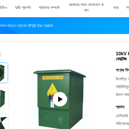
আমাদের সাথে যোগাযোগ ক
ভিডিও
VR প্রদর্শন
আমাদের সম্পর্কে
খবর
স
রুন
যাবল বিতরণ প্যানেল IP30 উচ্চ ভোল্টেজ
10kV 63
ভোল্টেজ
পণ্যের বি
উৎপত্তি 
পরিচিতিমু
মডেল নম্ব
প্রদান:
ডেলিভারি 
পরিশোধের 