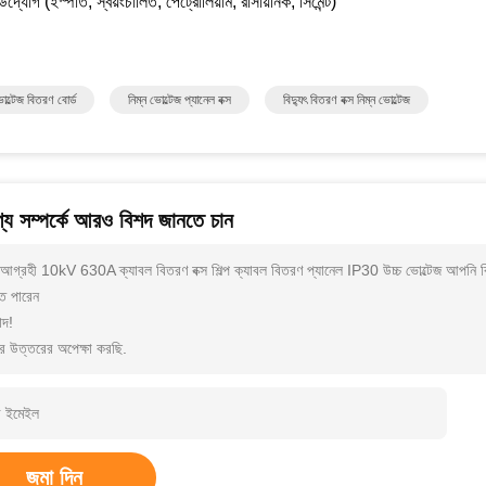
প উদ্যোগ (ইস্পাত, স্বয়ংচালিত, পেট্রোলিয়াম, রাসায়নিক, সিমেন্ট)
ভোল্টেজ বিতরণ বোর্ড
নিম্ন ভোল্টেজ প্যানেল বক্স
বিদ্যুৎ বিতরণ বক্স নিম্ন ভোল্টেজ
্য সম্পর্কে আরও বিশদ জানতে চান
আগ্রহী 10kV 630A ক্যাবল বিতরণ বক্স শিল্প ক্যাবল বিতরণ প্যানেল IP30 উচ্চ ভোল্টেজ আপনি 
তে পারেন
াদ!
র উত্তরের অপেক্ষা করছি.
জমা দিন