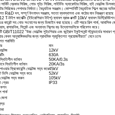
াম সার্কিট ব্রেকার সিরিজ, লোড সুইচ সিরিজ, লাইটনিং অ্যারেস্টার সিরিজ, হাই ভোল্টেজ ডিসকান
্টর সিরিজের পেশাদার নির্মাতা। বৈদ্যুতিক সরঞ্জাম। কোম্পানিটি বৈদ্যুতিক শিল্পে বছরের অভ
িগত R&D দল, সম্পূর্ণ উৎপাদন সরঞ্জাম, সততা ব্যবস্থাপনা এবং কঠোর মান নিয়ন্ত্রণ রয়েছে
T-টাইপ কানেক্টিং (ইউরোপিয়ান টাইপ) ক্যাবল ব্রাঞ্চ বক্সটি 10kV ক্যাবল ডিস্ট্রিব
কারেন্ট সহ নোড সংযোগের জন্য ডিজাইন করা হয়েছে। এটি শহুরে শিল্প পার্ক, আবাসিক জেলা,
য়াম, রাসায়নিক, সিমেন্ট এবং অন্যান্য শিল্পের বড় উদ্যোগগুলিকে পরিবেশন করে।
টি GB/T11022 "উচ্চ ভোল্টেজ সুইচগিয়ার এবং কন্ট্রোল ইকুইপমেন্ট স্ট্যান্ডার্ডের সাধ
ার কেবল আনুষাঙ্গিকগুলির জন্য প্রাথমিক প্রযুক্তিগত প্রয়োজনীয়তা" মেনে চলে৷
িগত পরামিতি
ার
মান
োল্টেজ
12kV
েটিং
630A
্থিতিশীল বর্তমান
50KA/0.3s
বে স্থিতিশীল বর্তমান
20KA/3s
পাওয়ার ফ্রিকোয়েন্সি ভোল্টেজ সহ্য করে
45kV
ট ডিসি ভোল্টেজ সহ্য করে
52kV
 ভোল্টেজ সহ্য করুন
105kV
ষা গ্রেড
IP33
িকেশন
প পার্ক
 জেলা
্দ্র
াকা