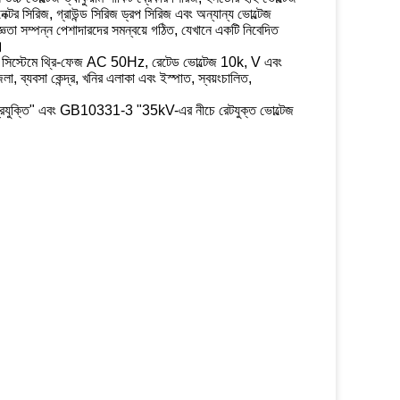
েক্টর সিরিজ, গ্রাউন্ড সিরিজ ড্রপ সিরিজ এবং অন্যান্য ভোল্টেজ
িজ্ঞতা সম্পন্ন পেশাদারদের সমন্বয়ে গঠিত, যেখানে একটি নিবেদিত
।
িউশন সিস্টেমে থ্রি-ফেজ AC 50Hz, রেটেড ভোল্টেজ 10k, V এবং
 ব্যবসা কেন্দ্র, খনির এলাকা এবং ইস্পাত, স্বয়ংচালিত,
ারণ প্রযুক্তি" এবং GB10331-3 "35kV-এর নীচে রেটযুক্ত ভোল্টেজ