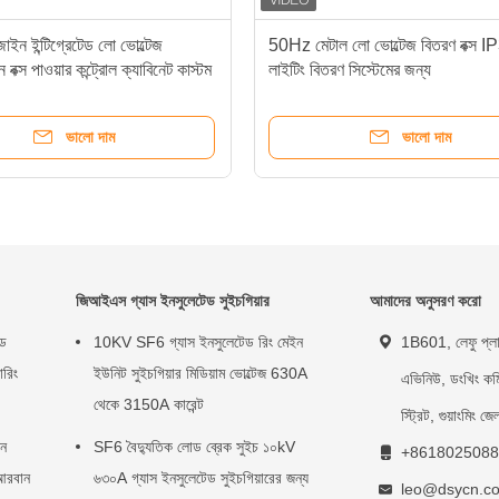
িজাইন ইন্টিগ্রেটেড লো ভোল্টেজ
50Hz মেটাল লো ভোল্টেজ বিতরণ বক্স IP
ন বক্স পাওয়ার কন্ট্রোল ক্যাবিনেট কাস্টম
লাইটিং বিতরণ সিস্টেমের জন্য
ভালো দাম
ভালো দাম
জিআইএস গ্যাস ইনসুলেটেড সুইচগিয়ার
আমাদের অনুসরণ করো
জড
10KV SF6 গ্যাস ইনসুলেটেড রিং মেইন
1B601, লেফু প্লাজ
ারিং
ইউনিট সুইচগিয়ার মিডিয়াম ভোল্টেজ 630A
এভিনিউ, ডংখিং কমিউ
থেকে 3150A কারেন্ট
স্ট্রিট, গুয়াংমিং জ
ইন
SF6 বৈদ্যুতিক লোড ব্রেক সুইচ ১০kV
+8618025088
আরবান
৬৩০A গ্যাস ইনসুলেটেড সুইচগিয়ারের জন্য
leo@dsycn.c