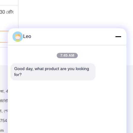
30 রেটিং
0.4kV
ক্যা
Leo
7:45 AM
Good day, what product are you looking 
for?
আমাদের মেইল ​​করুন
া, 481 গুয়াংমিং
নিটি, ফেংহুয়াং
েলা, শেনজেন
754
om