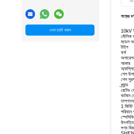
বিশ
পণ্যের বর্
এখন চ্যাট করুন
10kV ইউ
মৌলিক 
মডেল ন
টাইপ
ফর্ম
অপারেশন
আকার
অ্যাপ্ল
শেল উপা
শেল সুরক
ব্র্যান্ড
রেটেড ভ
বর্তমান র
তাপগতভা
1 মিনিট 
পরিবহন 
স্পেসিফ
উৎপত্তি
পণ্য বিব
SHENZH