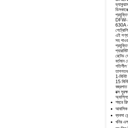
ভ্যাকুয়
ডিসকানেক
প্রযুক্ত
DFW-12 
630A এর 
পেট্রোলি
এই পণ্য
সহ পাওয়
প্রযুক্ত
প্যারামিট
রেটেড ভ
বর্তমান র
গতিশীল স
তাপগতভা
1-মিনিট 
15 মিনি
বজ্রপাত
বক্স সুরক্
অ্যাপ্ল
শহুরে শিল্
আবাসিক
ব্যবসা কেন
খনির এল