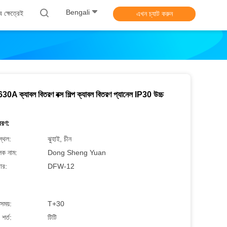
Bengali
ব ক্ষেত্রেই
এখন চ্যাট করুন
0A ক্যাবল বিতরণ বক্স শিল্প ক্যাবল বিতরণ প্যানেল IP30 উচ্চ
বরণ:
স্থল:
ঝুহাই, চীন
লক নাম:
Dong Sheng Yuan
ার:
DFW-12
সময়:
T+30
শর্ত:
টিটি