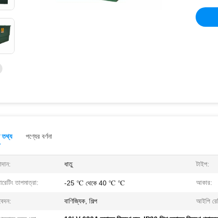
ত তথ্য
পণ্যের বর্ণনা
াদান:
ধাতু
টাইপ:
রেটিং তাপমাত্রা:
আকার:
-25 ℃ থেকে 40 ℃ ℃
েদন:
বাণিজ্যিক, শিল্প
আইপি রেট