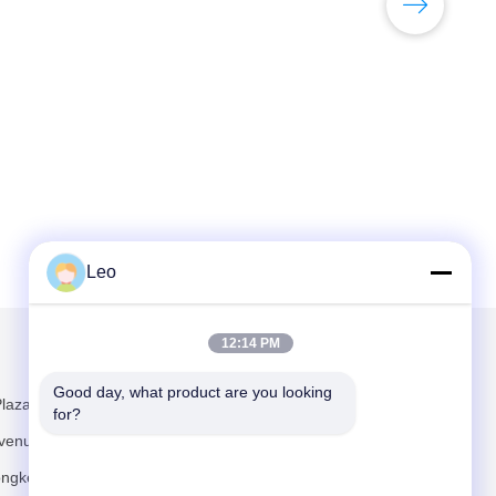
Leo
12:14 PM
Kirimkan Kami
Good day, what product are you looking 
laza, No. 481
for?
venue,
ngkeng, Jalan