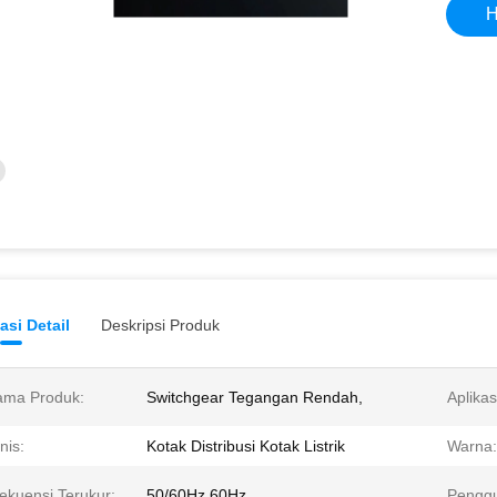
H
asi Detail
Deskripsi Produk
ama Produk:
Switchgear Tegangan Rendah,
Aplikas
nis:
Kotak Distribusi Kotak Listrik
Warna:
ekuensi Terukur:
50/60Hz,60Hz
Pengg