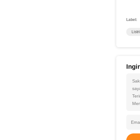
Label:
List
Ingi
Sak
saya
Ter
Men