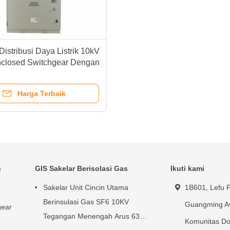
Distribusi Daya Listrik 10kV
nclosed Switchgear Dengan
000A
Harga Terbaik
n
GIS Sakelar Berisolasi Gas
Ikuti kami
Sakelar Unit Cincin Utama
1B601, Lefu P
Berinsulasi Gas SF6 10KV
Guangming A
gear
Tegangan Menengah Arus 630A
Komunitas Do