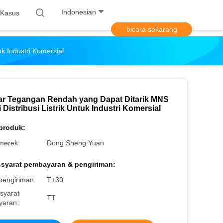
Indonesian
Kasus
bicara sekarang
k Industri Komersial
ar Tegangan Rendah yang Dapat Ditarik MNS
 Distribusi Listrik Untuk Industri Komersial
 produk:
merek:
Dong Sheng Yuan
-syarat pembayaran & pengiriman:
pengiriman:
T+30
syarat
TT
aran: