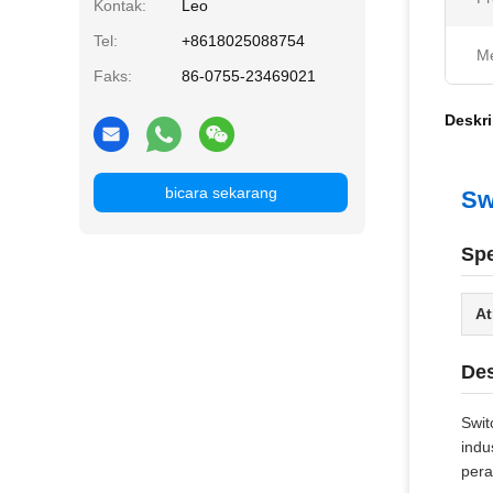
Kontak:
Leo
Tel:
+8618025088754
Me
Faks:
86-0755-23469021
Deskri
bicara sekarang
Sw
Spe
At
Des
Swit
indu
pera