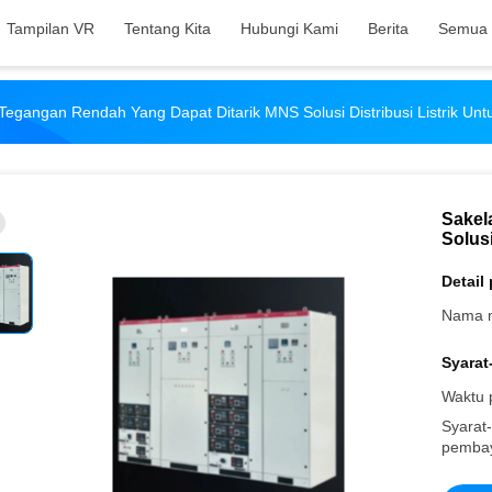
Tampilan VR
Tentang Kita
Hubungi Kami
Berita
Semua 
Tegangan Rendah Yang Dapat Ditarik MNS Solusi Distribusi Listrik Untu
Sakel
Solusi
Detail
Nama 
Syarat
Waktu 
Syarat-
pembay