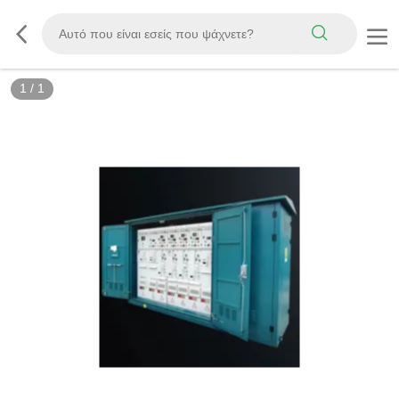
1
/
1