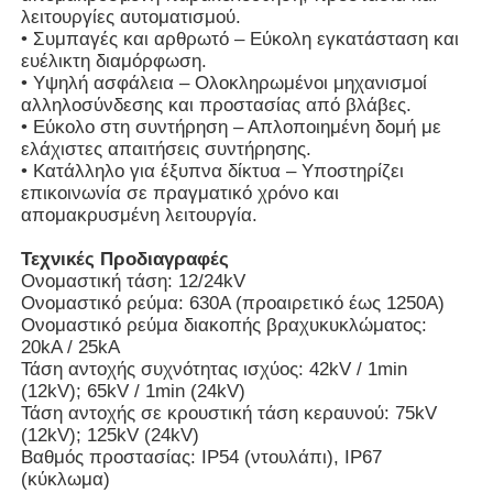
λειτουργίες αυτοματισμού.
• Συμπαγές και αρθρωτό – Εύκολη εγκατάσταση και
ευέλικτη διαμόρφωση.
• Υψηλή ασφάλεια – Ολοκληρωμένοι μηχανισμοί
αλληλοσύνδεσης και προστασίας από βλάβες.
• Εύκολο στη συντήρηση – Απλοποιημένη δομή με
ελάχιστες απαιτήσεις συντήρησης.
• Κατάλληλο για έξυπνα δίκτυα – Υποστηρίζει
επικοινωνία σε πραγματικό χρόνο και
απομακρυσμένη λειτουργία.
Τεχνικές Προδιαγραφές
Ονομαστική τάση: 12/24kV
Ονομαστικό ρεύμα: 630A (προαιρετικό έως 1250A)
Ονομαστικό ρεύμα διακοπής βραχυκυκλώματος:
20kA / 25kA
Αρχική Σελίδα
Τάση αντοχής συχνότητας ισχύος: 42kV / 1min
(12kV); 65kV / 1min (24kV)
Τάση αντοχής σε κρουστική τάση κεραυνού: 75kV
Προϊόντα
(12kV); 125kV (24kV)
Βαθμός προστασίας: IP54 (ντουλάπι), IP67
(κύκλωμα)
Βίντεο