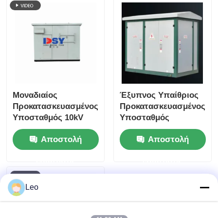
Μοναδιαίος
Έξυπνος Υπαίθριος
Προκατασκευασμένος
Προκατασκευασμένος
Υποσταθμός 10kV
Υποσταθμός
Τύπου Κιβωτίου
Ολοκληρωμένου
Αποστολή
Αποστολή
Προστασίας IP55 Για
Σχεδιασμού
Σταθμούς Παραγωγής
Υποσταθμός
ερώτησης
ερώτησης
Ενέργειας
Κιβωτίου Υψηλής
Ασφάλειας
Leo