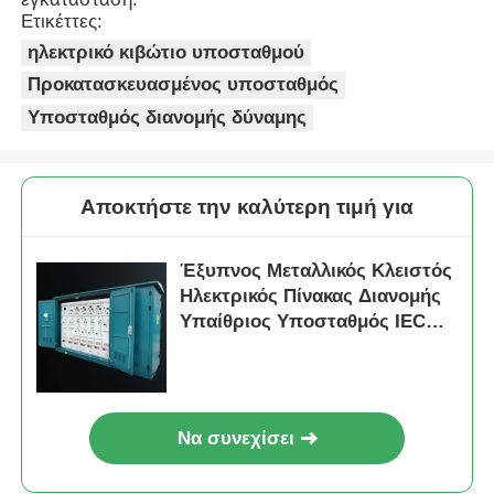
Ετικέττες:
ηλεκτρικό κιβώτιο υποσταθμού
Ζητήστε ένα απόσπασμα
Προκατασκευασμένος υποσταθμός
Υποσταθμός διανομής δύναμης
Συσκευή διακόπτη μεσαίας τάσης
Συσκευές διακόπτη χαμηλής τάσης
Αποκτήστε την καλύτερη τιμή για
AIS Διακόπτης Αέρος Μονωμένος
Έξυπνος Μεταλλικός Κλειστός
Ηλεκτρικός Πίνακας Διανομής
Υπαίθριος Υποσταθμός IEC
ΓΣΥ Αερίου Μονωμένου Διακόπτη
GB
Διακόπτης στερεής μόνωσης
Να συνεχίσει
Διακόπτης Δακτυλίου