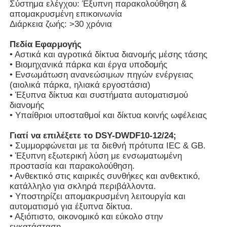
Σύστημα ελέγχου: Έξυπνη παρακολούθηση &
απομακρυσμένη επικοινωνία
Διάρκεια ζωής: >30 χρόνια
Εμφάνιση VR
Πεδία Εφαρμογής
• Αστικά και αγροτικά δίκτυα διανομής μέσης τάσης
Σχετικά με εμάς
• Βιομηχανικά πάρκα και έργα υποδομής
• Ενσωμάτωση ανανεώσιμων πηγών ενέργειας
(αιολικά πάρκα, ηλιακά εργοστάσια)
Γύρος εργοστασίων
• Έξυπνα δίκτυα και συστήματα αυτοματισμού
διανομής
• Υπαίθριοι υποσταθμοί και δίκτυα κοινής ωφέλειας
Ποιοτικός έλεγχος
Γιατί να επιλέξετε το DSY-DWDF10-12/24;
• Συμμορφώνεται με τα διεθνή πρότυπα IEC & GB.
• Έξυπνη εξωτερική λύση με ενσωματωμένη
επαφή
προστασία και παρακολούθηση.
• Ανθεκτικό στις καιρικές συνθήκες και ανθεκτικό,
κατάλληλο για σκληρά περιβάλλοντα.
Νέα
• Υποστηρίζει απομακρυσμένη λειτουργία και
αυτοματισμό για έξυπνα δίκτυα.
• Αξιόπιστο, οικονομικό και εύκολο στην
Όλες οι περιπτώσεις
εγκατάσταση.