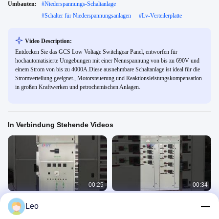
Umbauten:
#
Niederspannungs-Schaltanlage
#
Schalter für Niederspannungsanlagen
#
Lv-Verteilerplatte
Video Description:
Entdecken Sie das GCS Low Voltage Switchgear Panel, entworfen für
hochautomatisierte Umgebungen mit einer Nennspannung von bis zu 690V und
einem Strom von bis zu 4000A.Diese ausnehmbare Schaltanlage ist ideal für die
Stromverteilung geeignet., Motorsteuerung und Reaktionsleistungskompensation
in großen Kraftwerken und petrochemischen Anlagen.
In Verbindung Stehende Videos
00:25
00:34
GGJ-Schaltanlage mit 380/660V &
GCK Niederspannungs-
Leo
≤3150A Nennstrom
Schaltanlage, ausfahrbar, mit
Schutzart IP30/IP40, Dreiphasig, Fünf
0.4kV低压柜（GCK、GGJ、
0.4kV低压柜（GCK、GGJ、