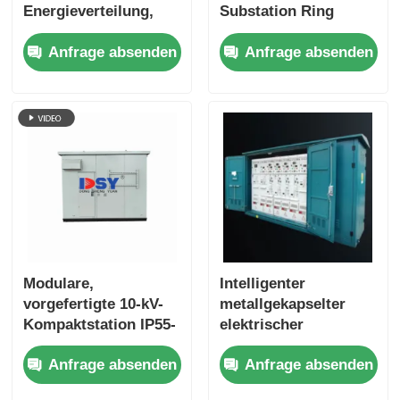
Energieverteilung,
Substation Ring
Hochspannung,
Network Box IP56
Anfrage absenden
Anfrage absenden
Schutzart IP56,
Protection
kundenspezifisch
Modulare,
Intelligenter
vorgefertigte 10-kV-
metallgekapselter
Kompaktstation IP55-
elektrischer
Schutz für Kraftwerke
Verteilerschrank für
Anfrage absenden
Anfrage absenden
Außenbereiche,
Unterstationsbox,