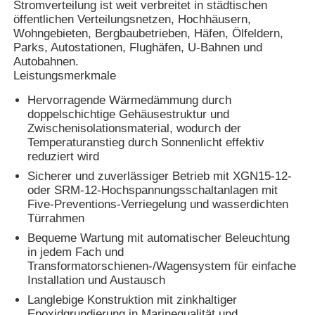
Stromverteilung ist weit verbreitet in städtischen
öffentlichen Verteilungsnetzen, Hochhäusern,
Wohngebieten, Bergbaubetrieben, Häfen, Ölfeldern,
Parks, Autostationen, Flughäfen, U-Bahnen und
Autobahnen.
Leistungsmerkmale
Hervorragende Wärmedämmung durch
doppelschichtige Gehäusestruktur und
Zwischenisolationsmaterial, wodurch der
Temperaturanstieg durch Sonnenlicht effektiv
reduziert wird
Sicherer und zuverlässiger Betrieb mit XGN15-12-
oder SRM-12-Hochspannungsschaltanlagen mit
Five-Preventions-Verriegelung und wasserdichten
Türrahmen
Startseite
Bequeme Wartung mit automatischer Beleuchtung
in jedem Fach und
Transformatorschienen-/Wagensystem für einfache
Produkte
Installation und Austausch
Langlebige Konstruktion mit zinkhaltiger
Videos
Epoxidgrundierung in Marinequalität und