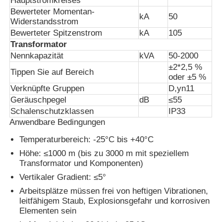
Hauptstromkreises
Bewerteter Momentan-
kA
50
Widerstandsstrom
Referenzen
Bewerteter Spitzenstrom
kA
105
Transformator
Nennkapazität
kVA
50-2000
Mittelspannungsschalter
±2*2,5 %
Tippen Sie auf Bereich
oder ±5 %
Verknüpfte Gruppen
D,yn11
Niederspannungsschalter
Geräuschpegel
dB
≤55
Schalenschutzklassen
IP33
AIS luftisoliertes Schaltgerät
Anwendbare Bedingungen
Temperaturbereich: -25°C bis +40°C
GIS gasisolierte Schaltanlage
Höhe: ≤1000 m (bis zu 3000 m mit speziellem
Transformator und Komponenten)
Vertikaler Gradient: ≤5°
Fest isolierte Schaltanlage
Arbeitsplätze müssen frei von heftigen Vibrationen,
leitfähigem Staub, Explosionsgefahr und korrosiven
Elementen sein
Ringkabelschaltanlage