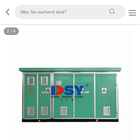
2
/
4