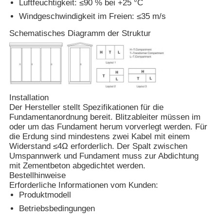
Luftfeuchtigkeit: ≤90 % bei +25 °C
Windgeschwindigkeit im Freien: ≤35 m/s
Kastenähnliche Nebenstelle
Schematisches Diagramm der Struktur
Kabelabzweigkasten
Metallschaltanlagen
Installation
Der Hersteller stellt Spezifikationen für die
Vakuum-Lastschalter
Fundamentanordnung bereit. Blitzableiter müssen im
oder um das Fundament herum vorverlegt werden. Für
die Erdung sind mindestens zwei Kabel mit einem
Widerstand ≤4Ω erforderlich. Der Spalt zwischen
Hochspannungsschalter
Umspannwerk und Fundament muss zur Abdichtung
mit Zementbeton abgedichtet werden.
Bestellhinweise
Niederspannungsverteilschrank
Erforderliche Informationen vom Kunden:
Produktmodell
Niederspannungs-Verteilerkasten
Betriebsbedingungen