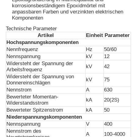
korrosionsbeständigem Epoxidmörtel mit
anpassbaren Farben und verzinkten elektrischen
VR Show
Komponenten
Technische Parameter
Artikel
Einheit
Parameter
Über uns
Hochspannungskomponenten
Nennfrequenz
Hz
50/60
Fabrik Tour
Nennspannung
kV
12
Widersteht der Spannung der
kV
42
Arbeitsfrequenz
Qualitätskontrolle
Widersteht der Spannung von
kV
75
Donnereinschlägen
Nennstrom
A
630
Kontakt
Bewerteter Momentan-
kA
20(2S)
Widerstandsstrom
Bewerteter Spitzenstrom
kA
50
Nachrichten
Niederspannungskomponenten
Nennspannung
V
400
Nennstrom des
Alle Fälle
A
100-4000