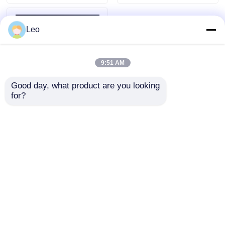
IEC, GB
Leo
9:51 AM
Good day, what product are you looking 
for?
Intelligente
vorgefertigte
Outdoor-
Umspannstation mit
Anfrage absenden
integriertem Design,
Kasten-
Umspannstation,
hohe Sicherheit
Startseite
Über uns
Kontakt
Desktop Site
Sitemap
Privacy policy