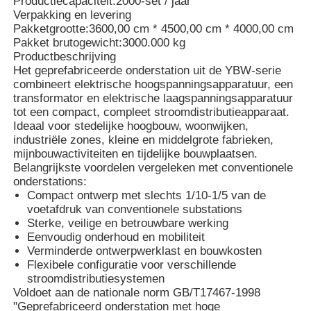
Productiecapaciteit:
2000-set / jaar
Verpakking en levering
Pakketgrootte:
3600,00 cm * 4500,00 cm * 4000,00 cm
Pakket brutogewicht:
3000.000 kg
Productbeschrijving
Het geprefabriceerde onderstation uit de YBW-serie
combineert elektrische hoogspanningsapparatuur, een
transformator en elektrische laagspanningsapparatuur
tot een compact, compleet stroomdistributieapparaat.
Ideaal voor stedelijke hoogbouw, woonwijken,
industriële zones, kleine en middelgrote fabrieken,
mijnbouwactiviteiten en tijdelijke bouwplaatsen.
Belangrijkste voordelen vergeleken met conventionele
onderstations:
Compact ontwerp met slechts 1/10-1/5 van de
voetafdruk van conventionele substations
Thuis
Sterke, veilige en betrouwbare werking
Eenvoudig onderhoud en mobiliteit
Verminderde ontwerpwerklast en bouwkosten
Producten
Flexibele configuratie voor verschillende
stroomdistributiesystemen
Voldoet aan de nationale norm GB/T17467-1998
"Geprefabriceerd onderstation met hoge
Videos