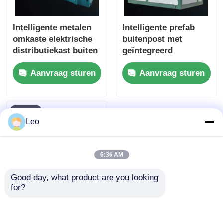
Intelligente metalen
Intelligente prefab
omkaste elektrische
buitenpost met
distributiekast buiten
geïntegreerd
transformatorstationbox
ontwerp,
Aanvraag sturen
Aanvraag sturen
IEC GB
transformatorstation
in box-uitvoering,
hoge veiligheid
Leo
6:36 AM
Good day, what product are you looking 
for?
Europese stijl
geprefabriceerd box-