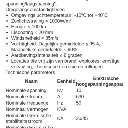
spanning/laagspanning".
Omgevingsomstandigheden
Omgevingsluchttemperatuur: -10ºC tot +40ºC
VR-show
Zonlichtstraling < 1000W/m²
Hoogte ≤ 1000m
IJscoating ≤ 20 mm
Over ons
Windsnelheid < 35m/s
Vochtigheid: Dagelijks gemiddelde ≤ 95%,
Maandelijks gemiddelde ≤ 90%
Fabrieksreis
Aardbevingsintensiteit ≤ 8 graden
Locaties die vrij zijn van brand, explosies, ernstige
vervuiling, chemische corrosie en trillingen
Kwaliteitscontrole
Technische parameters
Elektrische
Naam
Eenheid
hoogspanningsapparat
Contacteer ons
Nominale spanning
Kv
10
Nominale stroom
A
630
Nominale frequentie
Hz
50
nieuws
Nominaal vermogen
KVA
Nominale thermische
KA
20/45
stabiliteitsstroom
Alle Gevallen
Nominale dynamische