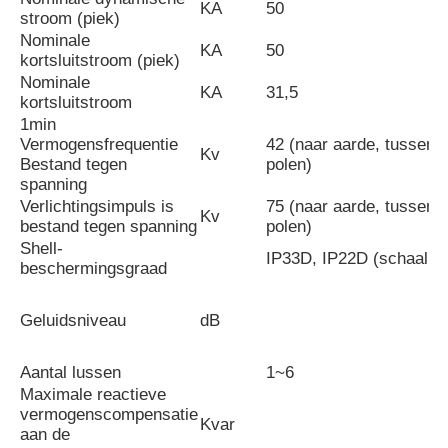
KA
50
stroom (piek)
Nominale
KA
50
Vraag een offerte aan
kortsluitstroom (piek)
Nominale
KA
31,5
kortsluitstroom
Middenspanningsschakelaar
1min
Vermogensfrequentie
42 (naar aarde, tussen
Kv
Bestand tegen
polen)
Laagspanningsschakelaars
spanning
Verlichtingsimpuls is
75 (naar aarde, tussen
Kv
bestand tegen spanning
polen)
AIS Air Insulated Switchgear
Shell-
IP33D, IP22D (schaal va
beschermingsgraad
GIS Gas geïsoleerde schakelinstallatie
Geluidsniveau
dB
Solid geïsoleerde schakelinstallatie
Aantal lussen
1~6
Maximale reactieve
vermogenscompensatie
Kvar
Ringkabelverdeelkast
aan de