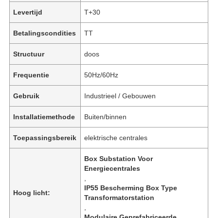
Levertijd
T+30
Betalingscondities
TT
Structuur
doos
Frequentie
50Hz/60Hz
Gebruik
Industrieel / Gebouwen
Installatiemethode
Buiten/binnen
Toepassingsbereik
elektrische centrales
Box Substation Voor
Energiecentrales
,
IP55 Bescherming Box Type
Hoog licht:
Transformatorstation
,
Modulaire Geprefabriceerde