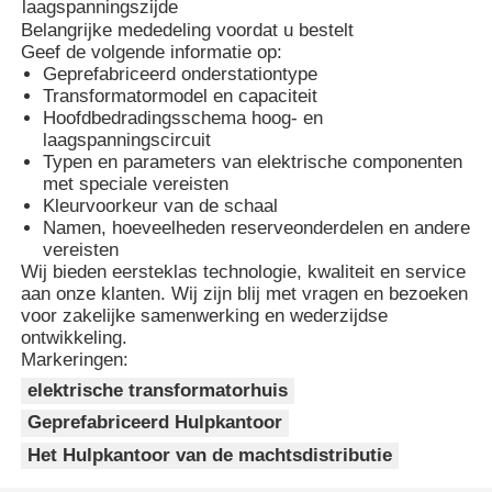
laagspanningszijde
Belangrijke mededeling voordat u bestelt
Geef de volgende informatie op:
Doostype Hulpkantoor
Geprefabriceerd onderstationtype
Transformatormodel en capaciteit
Hoofdbedradingsschema hoog- en
Kabelverdeelkast
laagspanningscircuit
Typen en parameters van elektrische componenten
met speciale vereisten
metaal omkaste schakelinstallatie
Kleurvoorkeur van de schaal
Namen, hoeveelheden reserveonderdelen en andere
vereisten
Vacuüm lastscheider
Wij bieden eersteklas technologie, kwaliteit en service
aan onze klanten. Wij zijn blij met vragen en bezoeken
voor zakelijke samenwerking en wederzijdse
Hoogspanningscircuitbreaker
ontwikkeling.
Markeringen:
elektrische transformatorhuis
Laagspanningsverspreidingskast
Geprefabriceerd Hulpkantoor
Het Hulpkantoor van de machtsdistributie
De Doos van de laag Voltagedistributie