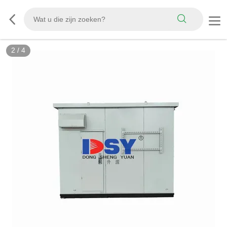
2
/
4