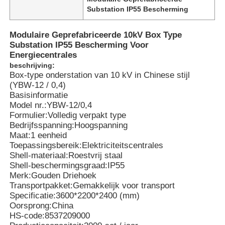
Substation IP55 Bescherming
Modulaire Geprefabriceerde 10kV Box Type
Substation IP55 Bescherming Voor
Energiecentrales
beschrijving:
Box-type onderstation van 10 kV in Chinese stijl
(YBW-12 / 0,4)
Basisinformatie
Model nr.:
YBW-12/0,4
Formulier:
Volledig verpakt type
Bedrijfsspanning:
Hoogspanning
Maat:
1 eenheid
Toepassingsbereik:
Elektriciteitscentrales
Shell-materiaal:
Roestvrij staal
Shell-beschermingsgraad:
IP55
Merk:
Gouden Driehoek
Transportpakket:
Gemakkelijk voor transport
Specificatie:
3600*2200*2400 (mm)
Oorsprong:
China
HS-code:
8537209000