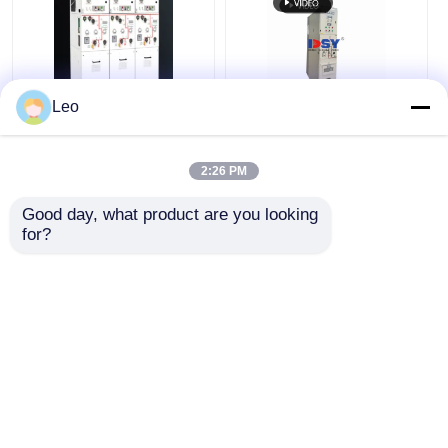
Leo
สวิตช์เกียร์หุ้มฉนวนแข็ง
ชุดจ่ายไฟแบบวงแหวน
เพื่อความปลอดภัยสูง
หุ้มฉนวนแข็ง 10kV
อุปกรณ์จ่ายไฟแรงดัน
RMU หน่วยจ่ายไฟฟ้า
2:26 PM
ไฟฟ้าปานกลาง 12kV
ระบบปิดผนึก
ราคาถูกที่สุด
ราคาถูกที่สุด
Good day, what product are you looking 
for?
พูดคุยกันตอนนี้
พูดคุยกันตอนนี้
ดูเพิ่มเติม
Desktop Site
บ้าน
เกี่ยวกับเรา
ติดต่อเรา