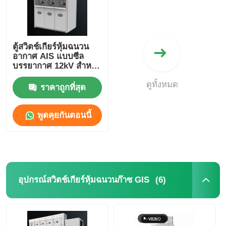
ตู้สวิตช์เกียร์หุ้มฉนวน
อากาศ AIS แบบซีล
บรรยากาศ 12kV สำหรับ
การกระจายพลังงาน
ดูทั้งหมด
ไฟฟ้าในอุตสาหกรรม
ราคาถูกที่สุด
พูดคุยกันตอนนี้
(6)
อุปกรณ์สวิตช์เกียร์หุ้มฉนวนก๊าซ GIS