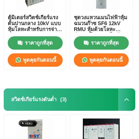
สถานีย่อยประเภทกล่อง
ตู้มิเตอร์สวิตช์เกียร์แรง
ชุดวงแหวนเมนไฟฟ้าหุ้ม
ดันปานกลาง 10kV แบบ
ฉนวนก๊าซ SF6 12kV
หุ้มโลหะสำหรับการจ่าย
RMU หุ้มด้วยโลหะ
กล่องต่อสายสาขา
พลังงาน
สำหรับโครงข่ายไฟฟ้า
ในเมือง
ราคาถูกที่สุด
ราคาถูกที่สุด
ตู้สวิตช์เกียร์หุ้มโลหะ
พูดคุยกันตอนนี้
พูดคุยกันตอนนี้
สวิตช์โหลดสุญญากาศ
เครื่องตัดวงจรแรงดันสูง
(3)
สวิตช์เกียร์แรงดันต่ำ
ตู้กระจายไฟฟ้าความดันต่ํา
กล่องจำหน่ายไฟฟ้าแรงต่ำ