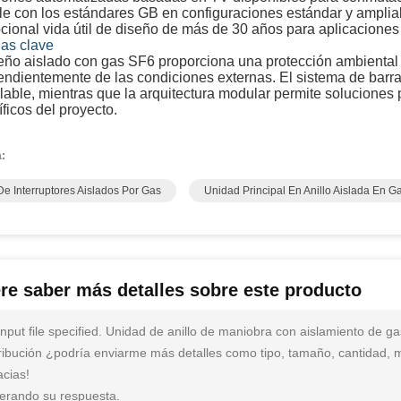
e con los estándares GB en configuraciones estándar y amplia
ional vida útil de diseño de más de 30 años para aplicaciones e
jas clave
seño aislado con gas SF6 proporciona una protección ambiental
ndientemente de las condiciones externas. El sistema de barra
lable, mientras que la arquitectura modular permite soluciones 
ficos del proyecto.
a:
De Interruptores Aislados Por Gas
Unidad Principal En Anillo Aislada En G
re saber más detalles sobre este producto
input file specified. Unidad de anillo de maniobra con aislamiento de 
tribución ¿podría enviarme más detalles como tipo, tamaño, cantidad, ma
acias!
erando su respuesta.