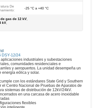
atura De
-25 °C a +40 °C
namiento:
 de gas de 12 kV
,
4 kV
,
rid
F6 DSY-12/24
aplicaciones industriales y subestaciones
triales, comunidades residenciales e
rocarriles y aeropuertos. La unidad desempeña un
 energía eólica y solar.
 cumple con los estándares State Grid y Southern
or el Centro Nacional de Pruebas de Aparatos de
para sistemas de distribución de 12kV/24kV.
ncerrados en una carcasa de acero inoxidable
izadas
iguraciones flexibles
ón inteligente