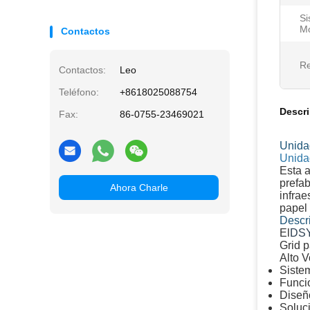
Si
Mo
Contactos
Re
Contactos:
Leo
Teléfono:
+8618025088754
Descr
Fax:
86-0755-23469021
Unida
Unida
Esta a
prefab
Ahora Charle
infrae
papel 
Descr
El
DSY
Grid p
Alto V
Siste
Funci
Diseño
Soluc