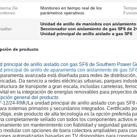
stema De
Monitoreo en tiempo real de los
Temper
nitoreo:
parámetros operativos.
Funcio
Unidad de anillo de maniobra con aislamiento
saltar:
Seccionador con aislamiento de gas SF6 de 2
Unidad principal de anillo aislado a gas SF6
ipción de producto
d principal de anillo aislado con gas SF6 de Southern Power G
d principal de anillo de aparamenta con aislamiento de gas S
paramenta avanzada está diseñada para redes de distribución, 
ricadas. Da servicio a redes eléctricas urbanas, parques indus
structura de transporte a gran escala, incluidas carreteras, fer
vital en la integración de energías renovables para proyectos de
ipción general del producto
-12/24-RMU
La unidad principal de anillo aislado con gas SF6
ara sistemas primarios y secundarios integrados. Certificado p
oltaje, este producto de alta tecnología es la opción preferida 
ma completamente sellado con todos los componentes activos e
onamiento sin mantenimiento con fiabilidad y seguridad garant
 modular con opciones de barra colectora ampliables para conf
iones automatizadas basadas en TV disponibles para conmutaci