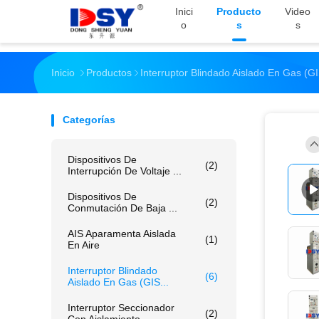
Inici
Producto
Video
O
S
S
Inicio
Productos
Interruptor Blindado Aislado En Gas (G
Categorías
Dispositivos De
(2)
Interrupción De Voltaje ...
Dispositivos De
(2)
Conmutación De Baja ...
AIS Aparamenta Aislada
(1)
En Aire
Interruptor Blindado
(6)
Aislado En Gas (GIS...
Interruptor Seccionador
(2)