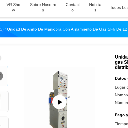
VR Sho
Sobre Nosotro
Contact
Noticia
Todos Lo
W
S
O
S
IS)
Unidad De Anillo De Maniobra Con Aislamiento De Gas SF6 De 12 
Unida
gas S
distri
Datos 
Lugar d
Nombre
Número
Pago y
Tiempo