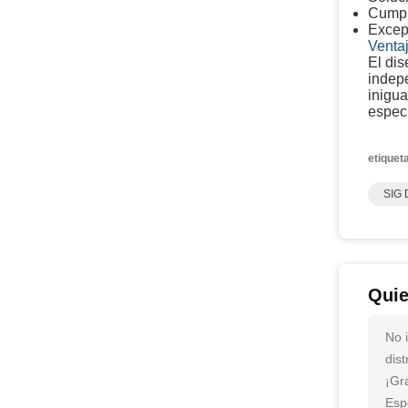
Cumpl
Excepc
Venta
El di
indepe
inigua
especí
etiquet
SIG 
Quie
No 
dis
¡Gr
Esp