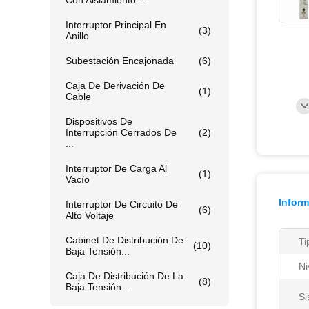
Con Aislamiento ...
Interruptor Principal En
(3)
Anillo
Subestación Encajonada
(6)
Caja De Derivación De
(1)
Cable
Dispositivos De
Interrupción Cerrados De
(2)
...
Interruptor De Carga Al
(1)
Vacío
Inform
Interruptor De Circuito De
(6)
Alto Voltaje
Cabinet De Distribución De
Ti
(10)
Baja Tensión...
Ni
Caja De Distribución De La
(8)
Baja Tensión...
Si