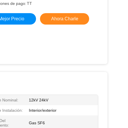
iones de pago:
TT
Mejor Precio
Ahora Charle
n Nominal:
12kV 24kV
 Instalación:
Interior/exterior
Del
Gas SF6
ento: