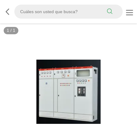
1
/
1