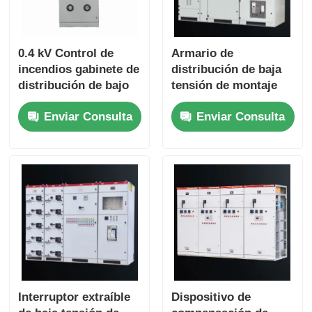
Solicitar una cotización
0.4 kV Control de
Armario de
incendios gabinete de
distribución de baja
Dispositivos de interrupción de voltaje medio
distribución de bajo
tensión de montaje
voltaje para la
en suelo con diseño
Enviar Consulta
Enviar Consulta
seguridad eléctrica
extraíble
Dispositivos de conmutación de baja tensión
AIS Aparamenta Aislada en Aire
Interruptor blindado aislado en gas (GIS)
Interruptor seccionador con aislamiento sólido
Interruptor extraíble
Dispositivo de
Interruptor Principal en Anillo