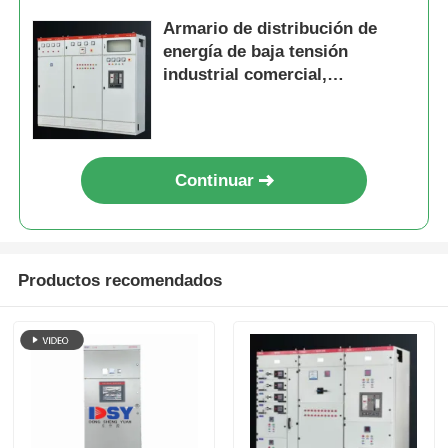
Armario de distribución de
energía de baja tensión
VR Show
industrial comercial,
aparamenta eléctrica
personalizada
Sobre nosotros
Continuar
Visita a la fábrica
Control de Calidad
Productos recomendados
Contacto
noticias
Todos los casos