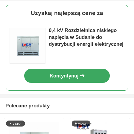
Uzyskaj najlepszą cenę za
Pokaz VR
0,4 kV Rozdzielnica niskiego
O nas
napięcia w Sudanie do
dystrybucji energii elektrycznej
Wycieczka po fabryce
Kontrola jakości
Kontyntynuj
Skontaktuj się z nami
Polecane produkty
Aktualności
Wszystkie przypadki