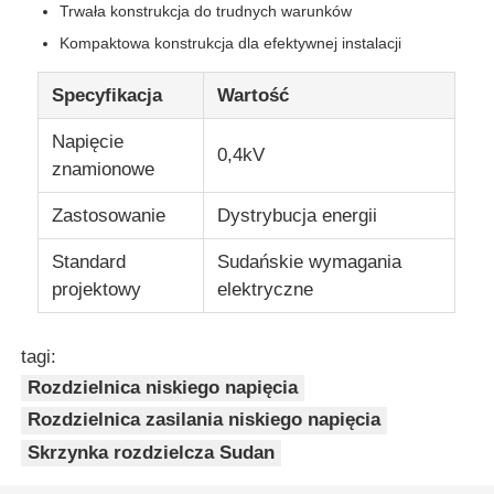
Trwała konstrukcja do trudnych warunków
Kompaktowa konstrukcja dla efektywnej instalacji
Specyfikacja
Wartość
Napięcie
0,4kV
znamionowe
Zastosowanie
Dystrybucja energii
Standard
Sudańskie wymagania
projektowy
elektryczne
Dom
tagi:
Rozdzielnica niskiego napięcia
Produkty
Rozdzielnica zasilania niskiego napięcia
Skrzynka rozdzielcza Sudan
Filmy