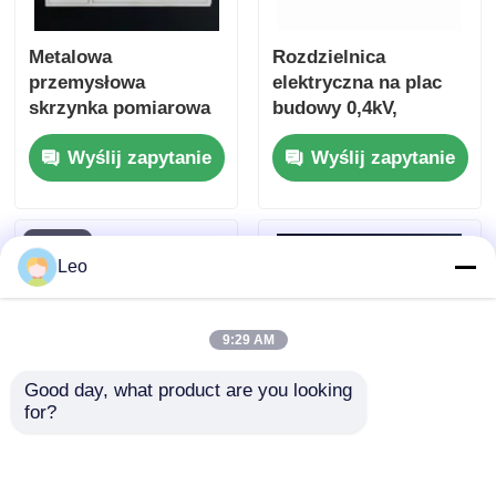
Podstacja typu kontenerowego
Metalowa
Rozdzielnica
przemysłowa
elektryczna na plac
skrzynka pomiarowa
budowy 0,4kV,
Skrzynka odgałęźna kablowa
elektryczna, panel
metalowa obudowa,
Wyślij zapytanie
Wyślij zapytanie
dystrybucji
odporna na warunki
elektrycznej, rozmiar
atmosferyczne
metalowe urządzenia przełącznikowe zamknięte
dostosowany
Rozłącznik obciążeniowy próżniowy
Leo
Wyłącznik wysokonapięciowy
9:29 AM
Good day, what product are you looking 
Szybko napędowa szafa dystrybucyjna
for?
Rozdzielnica kablowa
Kompaktowa
10kV 630A
konstrukcja
pudełko dystrybucyjne niskiego napięcia
Przemysłowy panel
Zintegrowana