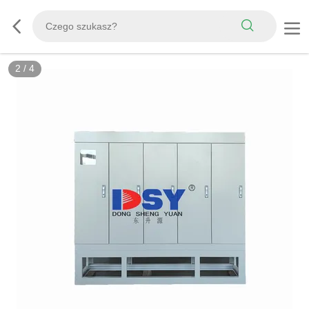
2
/
4