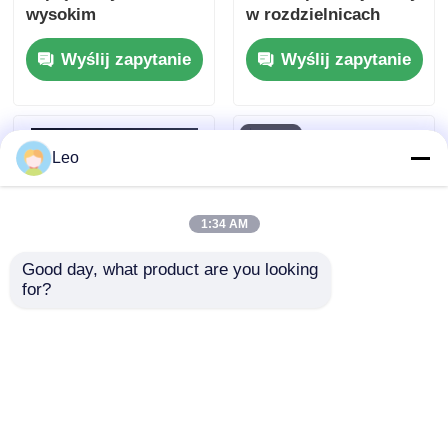
wysokim
w rozdzielnicach
bezpieczeństwie
niskiego napięcia
Wyślij zapytanie
Wyślij zapytanie
400V, modułowa
Leo
1:34 AM
Good day, what product are you looking 
for?
Rozdzielnica
Rozłącznik szafy
Niskiego Napięcia
rozdzielczej niskiego
(RN) w Obudowie
napięcia typu
Metalowej,
wysuwanego 400V
Wyślij zapytanie
Wyślij zapytanie
Rozdzielnica NN w
690V wolnostojący
Obudowie Metalowej,