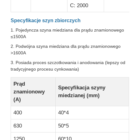
C: 2000
Poprosić o wycenę
Specyfikacje szyn zbiorczych
1. Pojedyncza szyna miedziana dla prądu znamionowego
Urządzenia do wymiany średniego napięcia
≤1500A
2. Podwójna szyna miedziana dla prądu znamionowego
>1600A
Urządzenia przełącznikowe niskiego napięcia
3. Posiada proces szczotkowania i anodowania (lepszy od
tradycyjnego procesu cynkowania)
Rozdzielnica izolowana powietrzem AIS
Prąd
Specyfikacja szyny
znamionowy
miedzianej (mm)
GIS Gazowe Urządzenia Rozdzielcze
(A)
400
40*4
Rozdzielnica izolowana dielektrykiem stałym
630
50*5
Rozdzielnica pierścieniowa
1250
60*10