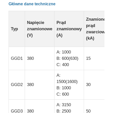
Główne dane techniczne
Pokaz VR
Znamionowy
Napięcie
Prąd
prąd
Typ
znamionowe
znamionowy
O nas
zwarciowy
(V)
(A)
(kA)
Wycieczka po fabryce
A: 1000
GGD1
380
B: 600(630)
15
Kontrola jakości
C: 400
A:
Skontaktuj się z nami
1500(1600)
GGD2
380
30
B: 1000
C: 600
Aktualności
A: 3150
Wszystkie przypadki
GGD3
380
B: 2500
50