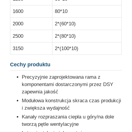
1600
80*10
Podstacja typu kontenerowego
2000
2*(60*10)
Skrzynka odgałęźna kablowa
2500
2*(80*10)
3150
2*(100*10)
metalowe urządzenia przełącznikowe zamknięte
Cechy produktu
Rozłącznik obciążeniowy próżniowy
Precyzyjnie zaprojektowana rama z
komponentami dostarczonymi przez DSY
Wyłącznik wysokonapięciowy
zapewnia jakość
Modułowa konstrukcja skraca czas produkcji
Szybko napędowa szafa dystrybucyjna
i zwiększa wydajność
Kanały rozpraszania ciepła u góry/na dole
tworzą pętle wentylacyjne
pudełko dystrybucyjne niskiego napięcia