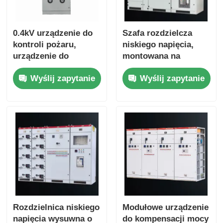
0.4kV urządzenie do
Szafa rozdzielcza
kontroli pożaru,
niskiego napięcia,
urządzenie do
montowana na
dystrybucji niskiego
podłodze, z
Wyślij zapytanie
Wyślij zapytanie
napięcia dla
wysuwanymi
bezpieczeństwa
elementami
elektrycznego
Rozdzielnica niskiego
Modułowe urządzenie
napięcia wysuwna o
do kompensacji mocy