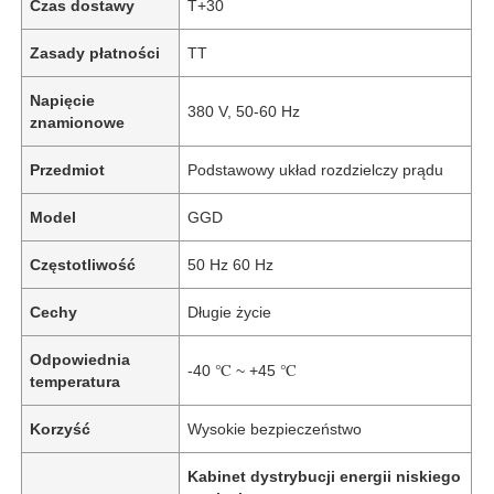
Czas dostawy
T+30
Zasady płatności
TT
Napięcie
380 V, 50-60 Hz
znamionowe
Przedmiot
Podstawowy układ rozdzielczy prądu
Model
GGD
Częstotliwość
50 Hz 60 Hz
Cechy
Długie życie
Odpowiednia
-40 ℃ ~ +45 ℃
temperatura
Korzyść
Wysokie bezpieczeństwo
Kabinet dystrybucji energii niskiego