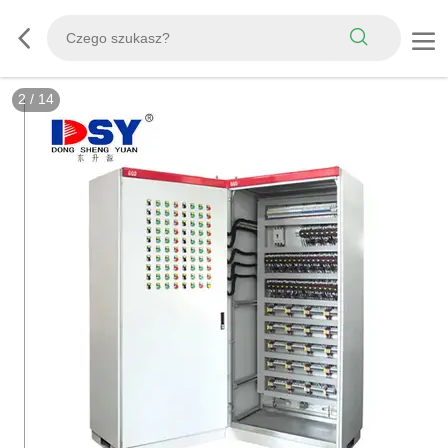
2
/
14