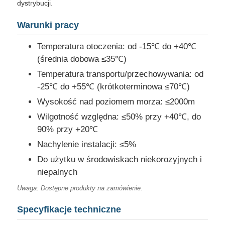
dystrybucji.
Warunki pracy
Temperatura otoczenia: od -15℃ do +40℃
(średnia dobowa ≤35℃)
Temperatura transportu/przechowywania: od
-25℃ do +55℃ (krótkoterminowa ≤70℃)
Wysokość nad poziomem morza: ≤2000m
Wilgotność względna: ≤50% przy +40℃, do
90% przy +20℃
Nachylenie instalacji: ≤5%
Dom
Do użytku w środowiskach niekorozyjnych i
niepalnych
Uwaga: Dostępne produkty na zamówienie.
Produkty
Specyfikacje techniczne
Filmy