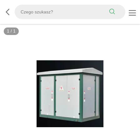
1
/
1