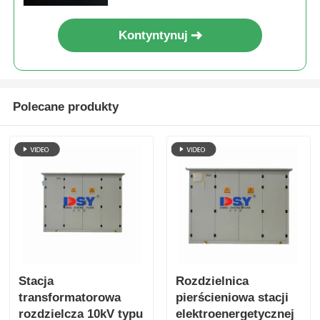
bezpieczeństwo
Podstacja typu kontenerowego
Kontyntynuj
Skrzynka odgałęźna kablowa
Polecane produkty
metalowe urządzenia przełącznikowe zamknięte
Rozłącznik obciążeniowy próżniowy
Wyłącznik wysokonapięciowy
Szybko napędowa szafa dystrybucyjna
Stacja
Rozdzielnica
transformatorowa
pierścieniowa stacji
pudełko dystrybucyjne niskiego napięcia
rozdzielcza 10kV typu
elektroenergetycznej