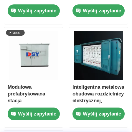
kontenerowego
10kV, stopień ochrony
Wyślij zapytanie
Wyślij zapytanie
wysokonapięciowa
IP56
IP56 - dostosowana
do potrzeb klienta
Modułowa
Inteligentna metalowa
prefabrykowana
obudowa rozdzielnicy
stacja
elektrycznej,
transformatorowa
skrzynka stacji
Wyślij zapytanie
Wyślij zapytanie
10kV typu
transformatorowej
kontenerowego IP55
zewnętrznej, IEC GB
do elektrowni