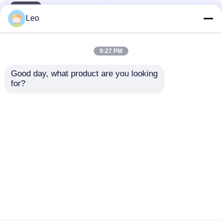
Leo
9:27 PM
Good day, what product are you looking 
for?
Europejska stacja
transformatorowa
prefabrykowana typu
skrzyniowego IP33 do
Wyślij zapytanie
dystrybucji energii
Dom
O nas
Skontaktuj się z nami
Desktop Site
Sitemap
Polityka prywatności
Jakość
Urządzenia do wymiany średniego