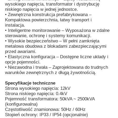
wysokiego napięcia, transformator i dystrybucję
niskiego napięcia w jednej jednostce.
• Zewnętrzna konstrukcja prefabrykowana –
Kompaktowa powierzchnia, łatwy transport i
instalacja.
• Inteligentne monitorowanie – Wyposażona w zdalne
sterowanie, ochronę i systemy komunikacji.
• Wysokie bezpieczeństwo – W pełni zamknięta
metalowa obudowa z blokadami zabezpieczającymi
przed awariami.
• Elastyczna konfiguracja – Dostępne liczne układy i
opcje pojemności.
• Niezawodna i trwała – Zaprojektowana do trudnych
warunków zewnętrznych z długą żywotnością.
Specyfikacje techniczne
Dom
Strona wysokiego napięcia: 12kV
Strona niskiego napięcia: 0.4kV
Pojemność transformatora: 50kVA ~ 2500kVA
Produkty
(konfigurowalna)
Częstotliwość znamionowa: 50Hz / 60Hz
Stopień ochrony: IP33 / IP54 (opcjonalnie)
Filmy