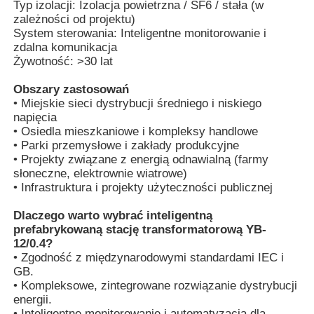
Typ izolacji: Izolacja powietrzna / SF6 / stała (w
zależności od projektu)
System sterowania: Inteligentne monitorowanie i
Pokaz VR
zdalna komunikacja
Żywotność: >30 lat
O nas
Obszary zastosowań
• Miejskie sieci dystrybucji średniego i niskiego
napięcia
Wycieczka po fabryce
• Osiedla mieszkaniowe i kompleksy handlowe
• Parki przemysłowe i zakłady produkcyjne
• Projekty związane z energią odnawialną (farmy
słoneczne, elektrownie wiatrowe)
Kontrola jakości
• Infrastruktura i projekty użyteczności publicznej
Dlaczego warto wybrać inteligentną
Skontaktuj się z nami
prefabrykowaną stację transformatorową YB-
12/0.4?
• Zgodność z międzynarodowymi standardami IEC i
Aktualności
GB.
• Kompleksowe, zintegrowane rozwiązanie dystrybucji
energii.
Wszystkie przypadki
• Inteligentne monitorowanie i automatyzacja dla