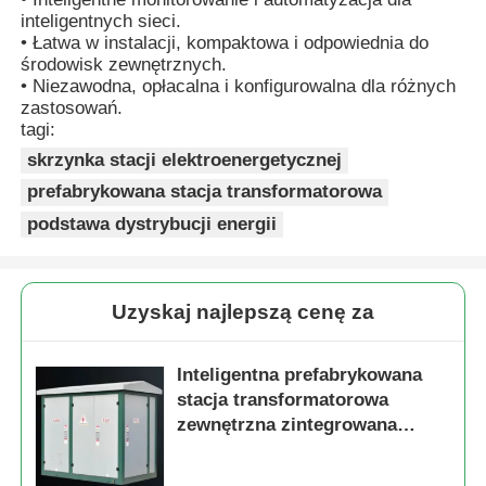
inteligentnych sieci.
• Łatwa w instalacji, kompaktowa i odpowiednia do
Poprosić o wycenę
środowisk zewnętrznych.
• Niezawodna, opłacalna i konfigurowalna dla różnych
zastosowań.
Urządzenia do wymiany średniego napięcia
tagi:
skrzynka stacji elektroenergetycznej
prefabrykowana stacja transformatorowa
Urządzenia przełącznikowe niskiego napięcia
podstawa dystrybucji energii
Rozdzielnica izolowana powietrzem AIS
Uzyskaj najlepszą cenę za
GIS Gazowe Urządzenia Rozdzielcze
Inteligentna prefabrykowana
stacja transformatorowa
Rozdzielnica izolowana dielektrykiem stałym
zewnętrzna zintegrowana
konstrukcja stacji
Rozdzielnica pierścieniowa
kontenerowej Wysokie