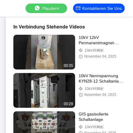
Plaudern
Kontaktieren Sie Uns
In Verbindung Stehende Videos
10kV 12kV
Permanentmagnet-
Leistungsschalter für Freiluft
10kV环网柜
Hochspannungsanwendung
November 04, 2025
im Smart Grid
00:35
10kV Nennspannung
KYN28-12 Schaltanlage
mit bis zu 5000A
10kV环网柜
Nennstrom und
November 04, 2025
50Hz/60Hz
Nennfrequenz
00:29
GIS gasisolierte
Schaltanlage
10kV环网柜