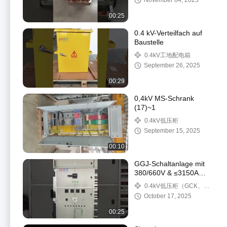
November 04, 2025
00:25
0.4 kV-Verteilfach auf
Baustelle
0.4kV工地配电箱
September 26, 2025
00:29
0,4kV MS-Schrank
(17)~1
0.4kV低压柜
September 15, 2025
00:10
GGJ-Schaltanlage mit
380/660V & ≤3150A
Nennstrom
0.4kV低压柜（GCK、
GGJ、GCS）
October 17, 2025
00:25