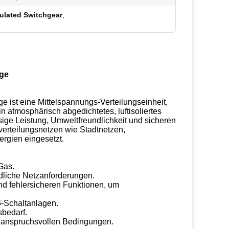
sulated Switchgear
,
age
e ist eine Mittelspannungs-Verteilungseinheit,
 atmosphärisch abgedichtetes, luftisoliertes
ssige Leistung, Umweltfreundlichkeit und sicheren
verteilungsnetzen wie Stadtnetzen,
ergien eingesetzt.
Gas.
edliche Netzanforderungen.
nd fehlersicheren Funktionen, um
6-Schaltanlagen.
sbedarf.
er anspruchsvollen Bedingungen.