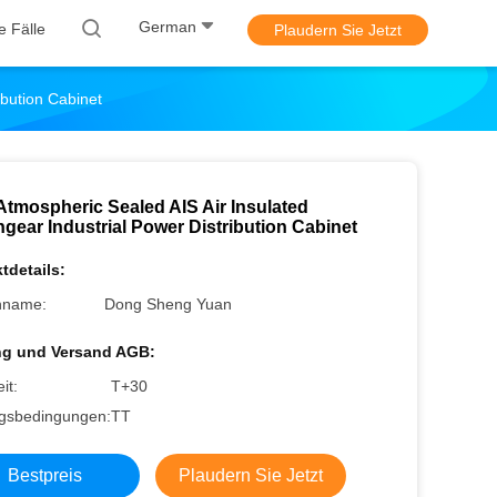
German
le Fälle
Plaudern Sie Jetzt
ibution Cabinet
Atmospheric Sealed AIS Air Insulated
gear Industrial Power Distribution Cabinet
tdetails:
nname:
Dong Sheng Yuan
ng und Versand AGB:
it:
T+30
gsbedingungen:
TT
Bestpreis
Plaudern Sie Jetzt