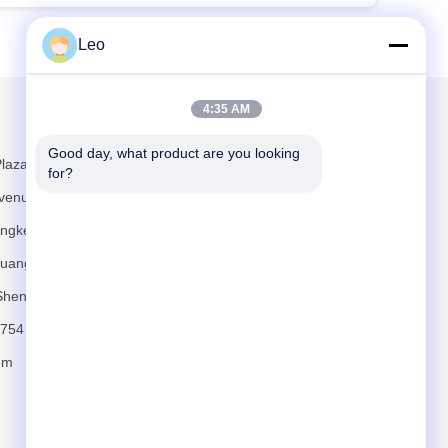
Leo
4:35 AM
Mailen Sie uns
Good day, what product are you looking 
laza, Nr. 481
for?
venue,
ngkeng,
uang, Bezirk
Shenzhen
Senden
754
om