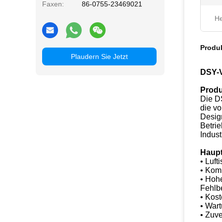
Faxen:
86-0755-23469021
He
Produ
Plaudern Sie Jetzt
DSY-V
Produ
Die DS
die vo
Design
Betrie
Indust
Haup
• Luft
• Komp
• Hoh
Fehlb
• Kos
• Wart
• Zuv