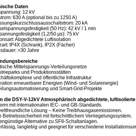
ische Daten
pannung: 12 kV
rom: 630 A (optional bis zu 1250 A)
sungskurzschlussausschaltstrom: 20 kA
elspannungsfestigkeit (50 Hz): 42 kV / 1 min
annungsfestigkeit (1,2/50 µs): 75 kV
ionsart: Abgedichtete Luftisolation
art: IP4X (Schrank), IP2X (Fächer)
sdauer: >30 Jahre
ndungsbereiche
tische Mittelspannungs-Verteilungsnetze
strieparks und Produktionsstätten
häftskomplexe und öffentliche Infrastruktur
gration erneuerbarer Energien (Wind- und Solarenergie)
eilungsautomatisierung und Smart-Grid-Projekte
 die DSY-V-12kV Atmosphärisch abgedichtete, luftisoliert
orm mit internationalen IEC- und GB-Standards.
eltfreundliche Lösung – Keine Treibhausgasemissionen.
 Betriebssicherheit mit fortschrittlichem Verriegelungssystem.
tengünstige Alternative zu SF6-Schaltanlagen.
rlässig, langlebig und geeignet für verschiedene Installation