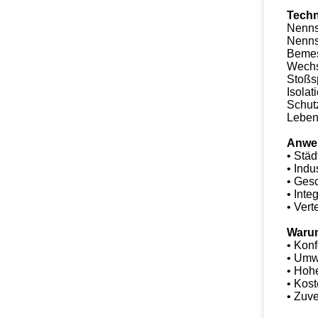
Techn
Nenns
Nennst
Bemes
Wechs
Stoßsp
Isolat
Schutz
Leben
Anwe
• Städ
• Indu
• Gesc
• Inte
• Vert
Warum
• Konf
• Umw
• Hohe
• Kos
• Zuve