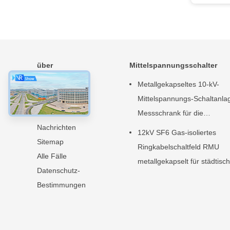
über
Mittelspannungsschalter
Startseite
Metallgekapseltes 10-kV-
Produkte
Mittelspannungs-Schaltanla
Über uns
Messschrank für die
Nachrichten
Stromverteilung
12kV SF6 Gas-isoliertes
Sitemap
Ringkabelschaltfeld RMU
Alle Fälle
metallgekapselt für städtisc
Datenschutz-
Stromnetze
Bestimmungen