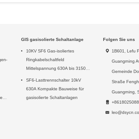
GIS gasisolierte Schaltanlage
Folgen Sie uns
10KV SF6 Gas-isoliertes
1B601, Lefu P
gen-
Ringkabelschaltfeld
Guangming A
Mittelspannung 630A bis 3150A
Gemeinde Do
Strom
SF6-Lasttrennschalter 10kV
Straße Fengh
630A Kompakte Bauweise für
Guangming, 
he
gasisolierte Schaltanlagen
+8618025088
leo@dsycn.c