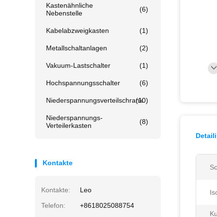
Kastenähnliche
(6)
Nebenstelle
Kabelabzweigkasten
(1)
Metallschaltanlagen
(2)
Vakuum-Lastschalter
(1)
Hochspannungsschalter
(6)
Niederspannungsverteilschrank
(10)
Niederspannungs-
(8)
Verteilerkasten
Detail
Kontakte
Sc
Kontakte:
Leo
Is
Telefon:
+8618025088754
Ku