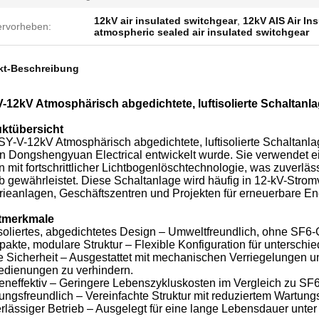
12kV air insulated switchgear
,
12kV AIS Air In
rvorheben:
atmospheric sealed air insulated switchgear
kt-Beschreibung
-12kV Atmosphärisch abgedichtete, luftisolierte Schaltanl
ktübersicht
Y-V-12kV Atmosphärisch abgedichtete, luftisolierte Schaltanlag
n Dongshengyuan Electrical entwickelt wurde. Sie verwendet ein
 mit fortschrittlicher Lichtbogenlöschtechnologie, was zuverlä
b gewährleistet. Diese Schaltanlage wird häufig in 12-kV-Strom
rieanlagen, Geschäftszentren und Projekten für erneuerbare En
tmerkmale
isoliertes, abgedichtetes Design – Umweltfreundlich, ohne SF6-
akte, modulare Struktur – Flexible Konfiguration für unterschi
e Sicherheit – Ausgestattet mit mechanischen Verriegelungen u
edienungen zu verhindern.
teneffektiv – Geringere Lebenszykluskosten im Vergleich zu SF
ungsfreundlich – Vereinfachte Struktur mit reduziertem Wartung
erlässiger Betrieb – Ausgelegt für eine lange Lebensdauer unt