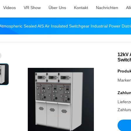
Videos
VR Show
Über Uns
Kontakt
Nachrichten
Al
Atmospheric Sealed AIS Air Insulated Switchgear Industrial Power Distr
12kV 
Switch
Produk
Marke
Zahlu
Lieferze
Zahlun