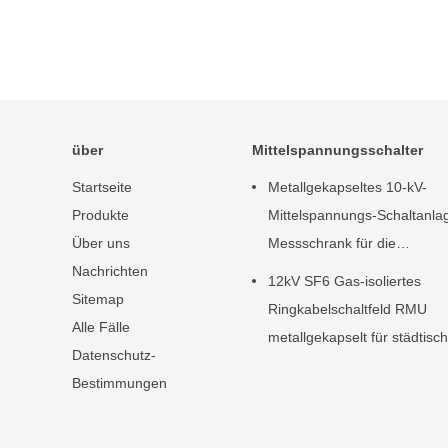
über
Mittelspannungsschalter
Startseite
Metallgekapseltes 10-kV-
Produkte
Mittelspannungs-Schaltanla
Über uns
Messschrank für die
Nachrichten
Stromverteilung
12kV SF6 Gas-isoliertes
Sitemap
Ringkabelschaltfeld RMU
Alle Fälle
metallgekapselt für städtisc
Datenschutz-
Stromnetze
Bestimmungen