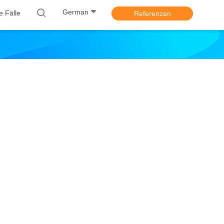
German
le Fälle
Referenzen