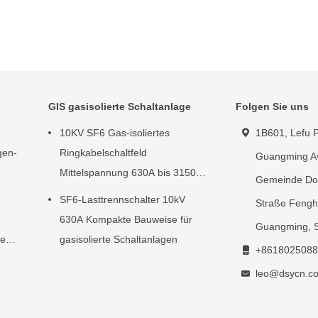
GIS gasisolierte Schaltanlage
Folgen Sie uns
10KV SF6 Gas-isoliertes
1B601, Lefu P
gen-
Ringkabelschaltfeld
Guangming A
Mittelspannung 630A bis 3150A
Gemeinde Do
Strom
SF6-Lasttrennschalter 10kV
Straße Fengh
630A Kompakte Bauweise für
Guangming, 
he
gasisolierte Schaltanlagen
+8618025088
leo@dsycn.c