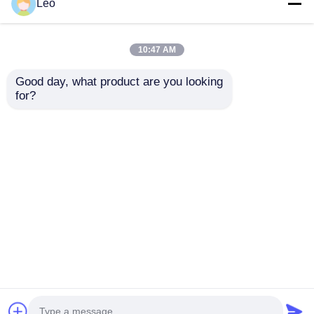
Leo
10:47 AM
Good day, what product are you looking 
Appareillage de
for?
commutation GIS
moyenne tension à
isolation gazeuse,
envoyer une
sectionneur en
anneau, entièrement
demande
scellé, 630A
Aperçu
Au sujet de nous
Contactez-nous
Desktop Site
Plan du site
Politique en matière de protection de la vie privée
Qualité
Appareils de commutation à tension
moyenne
Usine De Chine.Copyright © 2026
Shenzhen Dong Sheng Yuan Electrical Equipment