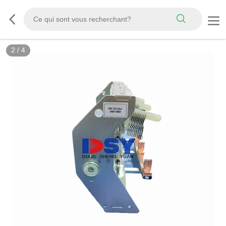
2
/
4