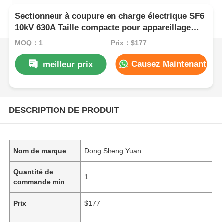
Sectionneur à coupure en charge électrique SF6
10kV 630A Taille compacte pour appareillage
sous enveloppe gazeuse
MOQ：1
Prix：$177
Causez Maintenant
meilleur prix
DESCRIPTION DE PRODUIT
Nom de marque
Dong Sheng Yuan
Quantité de
1
commande min
Prix
$177