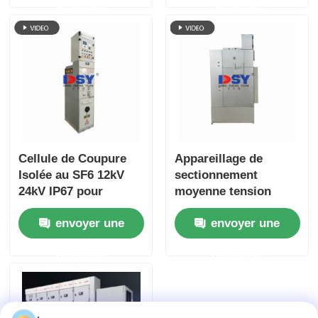
demande
demande
scellé
Cellule de Coupure
Appareillage de
Isolée au SF6 12kV
sectionnement
24kV IP67 pour
moyenne tension
Réseaux de
10KV SF6 à isolation
envoyer une
envoyer une
Distribution
gazeuse pour unité
principale en anneau,
demande
demande
courant de 630A à
3150A