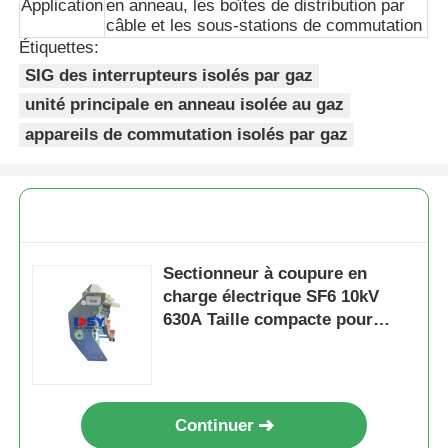
Application
en anneau, les boîtes de distribution par
câble et les sous-stations de commutation
Étiquettes:
Demande de soumission
SIG des interrupteurs isolés par gaz
unité principale en anneau isolée au gaz
Appareils de commutation à tension moyenne
appareils de commutation isolés par gaz
Appareils de commutation basse tension
AIS Appareillage isolé à l'air
Sectionneur à coupure en
charge électrique SF6 10kV
Appareillage de coupure à isolation gazeuse (GIS)
630A Taille compacte pour
appareillage sous enveloppe
gazeuse
Appareillage de commutation à isolation solide
Continuer
Appareillage de coupure en boucle