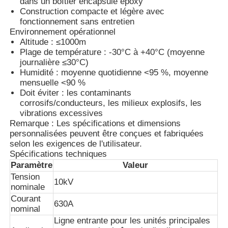
dans un boîtier encapsulé époxy
Construction compacte et légère avec
fonctionnement sans entretien
VR Show
Environnement opérationnel
Altitude : ≤1000m
Plage de température : -30°C à +40°C (moyenne
A propos de nous
journalière ≤30°C)
Humidité : moyenne quotidienne <95 %, moyenne
mensuelle <90 %
Doit éviter : les contaminants
Visite d'usine
corrosifs/conducteurs, les milieux explosifs, les
vibrations excessives
Remarque : Les spécifications et dimensions
Contrôle de la qualité
personnalisées peuvent être conçues et fabriquées
selon les exigences de l'utilisateur.
Spécifications techniques
Contact
Paramètre
Valeur
Tension
10kV
nominale
nouvelles
Courant
630A
nominal
Ligne entrante pour les unités principales
Tous les cas