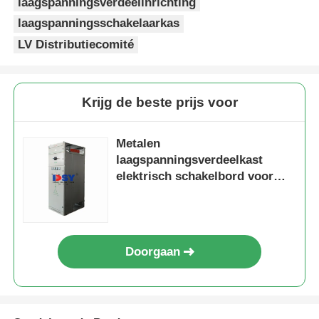
laagspanningsverdeelinrichting
laagspanningsschakelaarkas
Vraag een offerte aan
LV Distributiecomité
Middenspanningsschakelaar
Krijg de beste prijs voor
Laagspanningsschakelaars
Metalen
laagspanningsverdeelkast
AIS Air Insulated Switchgear
elektrisch schakelbord voor
netbewaking
GIS Gas geïsoleerde schakelinstallatie
Doorgaan
Solid geïsoleerde schakelinstallatie
Ringkabelverdeelkast