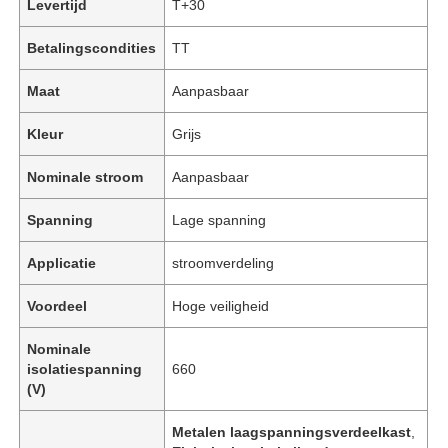
Levertijd
T+30
Betalingscondities
TT
Maat
Aanpasbaar
Kleur
Grijs
Nominale stroom
Aanpasbaar
Spanning
Lage spanning
Applicatie
stroomverdeling
Voordeel
Hoge veiligheid
Nominale
isolatiespanning
660
(V)
Metalen laagspanningsverdeelkast
,