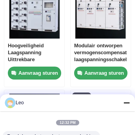
Hoogveiligheid
Modulair ontworpen
Laagspanning
vermogenscompensatiea
Uittrekbare
laagspanningsschakelinst
Schakelinstallatie
Aanvraag sturen
Aanvraag sturen
400V Modulaire
Stroomverdeelkast
Leo
12:32 PM