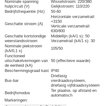
Nominale spanning
Wisselstroom: 220/380
hulpcircuit (V)
Gelijkstroom: 110/220
Bedrijfsfrequentie (Hz)
50-60
VR-show
Horizontale verzamelrail:
<3150
Geschatte stroom (A)
Verticale verzamelrail:
Over ons
630/800
Geschatte kortstondige
Middellijn (kA/1 s): 50
weerstandsstroom
Verzamelrail (kA/1 s): 30
Fabrieksreis
Nominale piekstroom
105/50
(kA/0,1 s)
Functioneel
Kwaliteitscontrole
uitschakelvermogen van
50 (effectieve waarde)
de eenheid (kA)
Beschermingsgraad kast
IP40
Contacteer ons
Driefasig
Bus-bar
vierdraadssysteem,
driefasig vijfdraadssysteem
nieuws
Ter plaatse, op afstand en
Bedrijfsmodus
automatisch
Markeringen:
Alle Gevallen