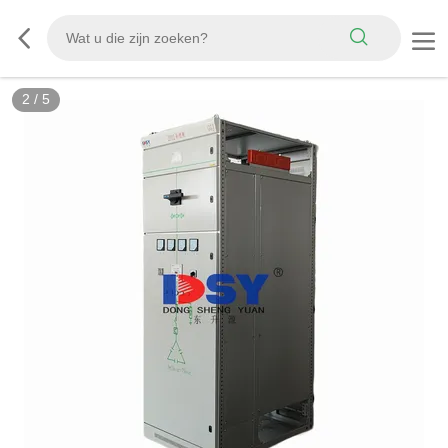
2
/
5