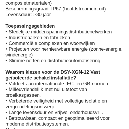
composietmaterialen)
Beschermingsgraad: IP67 (hoofdstroomcircuit)
Levensduur: >30 jaar
VR-show
Toepassingsgebieden
• Stedelijke middenspanningsdistributienetwerken
Over ons
• Industrieparken en fabrieken
• Commerciële complexen en woonwijken
• Projecten voor hernieuwbare energie (zonne-energie,
Fabrieksreis
windenergie)
• Slimme netten en distributieautomatisering
Kwaliteitscontrole
Waarom kiezen voor de DSY-XGN-12 Vast
geïsoleerde schakelinstallatie?
• Voldoet aan internationale IEC- en GB-normen.
• Milieuvriendelijk met nul uitstoot van
Contacteer ons
broeikasgassen.
• Verbeterde veiligheid met volledige isolatie en
vergrendelingsontwerp.
nieuws
• Lange levensduur en vrijwel onderhoudsvrij.
• Betrouwbaar, compact en geoptimaliseerd voor
moderne distributiesystemen.
Alle Gevallen