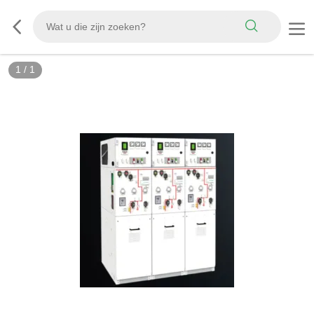
1
/
1