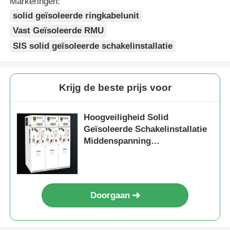
Markeringen:
solid geïsoleerde ringkabelunit
Vraag een offerte aan
Vast Geïsoleerde RMU
SIS solid geïsoleerde schakelinstallatie
Middenspanningsschakelaar
Krijg de beste prijs voor
Laagspanningsschakelaars
Hoogveiligheid Solid
AIS Air Insulated Switchgear
Geïsoleerde Schakelinstallatie
Middenspanning
Stroomverdeling Apparatuur
GIS Gas geïsoleerde schakelinstallatie
12kV
Solid geïsoleerde schakelinstallatie
Doorgaan
Ringkabelverdeelkast