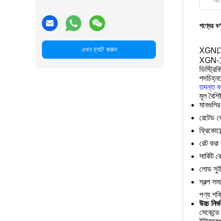
বিশ
পণ্যের বর্
এখন চ্যাট করুন
XGN口-1
XGN-12 A
ডিস্ট্রি
পদচিহ্নক
তদন্ত
বর
মূল বৈশিষ্
মানগুল
রেটেড ভো
ফ্রিকোয়
রেট করা
সার্কিট 
লোড সুই
স্বল্প স
পণ্য শক্
উচ্চ নির
সেকেন্ডে