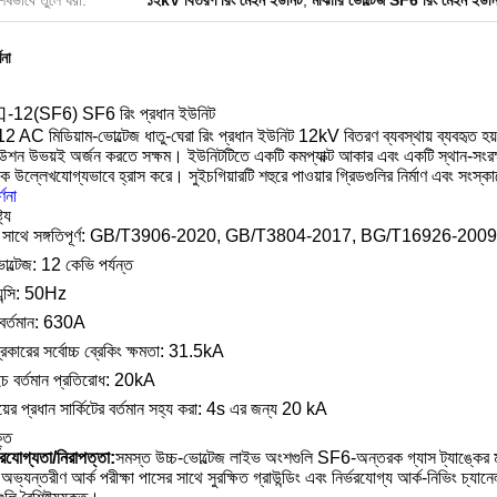
েষভাবে তুলে ধরা:
১২kV বিতরণ রিং মেইন ইউনিট
,
মাঝারি ভোল্টেজ SF6 রিং মেইন ইউন
ণনা
2(SF6) SF6 রিং প্রধান ইউনিট
C মিডিয়াম-ভোল্টেজ ধাতু-ঘেরা রিং প্রধান ইউনিট 12kV বিতরণ ব্যবস্থায় ব্যবহৃত হয়। এ
বিউশন উভয়ই অর্জন করতে সক্ষম। ইউনিটটিতে একটি কমপ্যাক্ট আকার এবং একটি স্থান-সংরক্ষণ
ে উল্লেখযোগ্যভাবে হ্রাস করে। সুইচগিয়ারটি শহুরে পাওয়ার গ্রিডগুলির নির্মাণ এবং সংস্ক
্ণনা
ট্য
ির সাথে সঙ্গতিপূর্ণ: GB/T3906-2020, GB/T3804-2017, BG/T16926-
ল্টেজ: 12 কেভি পর্যন্ত
েন্সি: 50Hz
 বর্তমান: 630A
ব্রেকারের সর্বোচ্চ ব্রেকিং ক্ষমতা: 31.5kA
চ বর্তমান প্রতিরোধ: 20kA
ময়ের প্রধান সার্কিটের বর্তমান সহ্য করা: 4s এর জন্য 20 kA
তি
্ভরযোগ্যতা/নিরাপত্তা:
সমস্ত উচ্চ-ভোল্টেজ লাইভ অংশগুলি SF6-অন্তরক গ্যাস ট্যাঙ্কের 
 অভ্যন্তরীণ আর্ক পরীক্ষা পাসের সাথে সুরক্ষিত গ্রাউন্ডিং এবং নির্ভরযোগ্য আর্ক-নিভিং চ্য