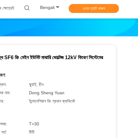
Bengali
ব ক্ষেত্রেই
এখন চ্যাট করুন
দ্ধ SF6 রিং মেইন ইউনিট মাঝারি ভোল্টেজ 12kV বিতরণ সিস্টেমের
বরণ:
স্থল:
ঝুহাই, চীন
লক নাম:
Dong Sheng Yuan
ার:
ইন্দোনেশিয়ান রিং প্রধান ক্যাবিনেট
সময়:
T+30
শর্ত:
টিটি