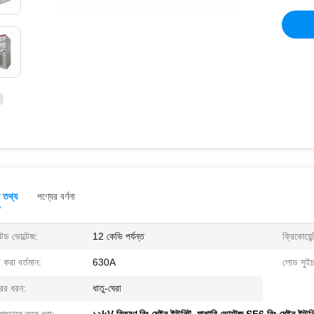
ত তথ্য
পণ্যের বর্ণনা
েড ভোল্টেজ:
12 কেভি পর্যন্ত
ফ্রিকোয়েন্
 করা বর্তমান:
630A
লোড সুইচ 
রের ধরন:
ধাতু-ঘেরা