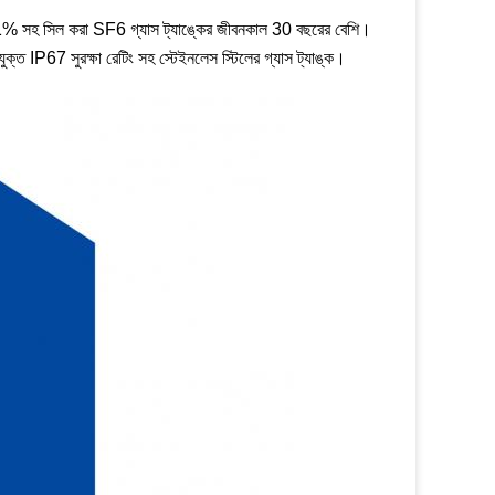
 ≤0.01% সহ সিল করা SF6 গ্যাস ট্যাঙ্কের জীবনকাল 30 বছরের বেশি।
যুক্ত IP67 সুরক্ষা রেটিং সহ স্টেইনলেস স্টিলের গ্যাস ট্যাঙ্ক।