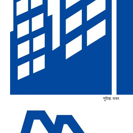
সুউচ্চ ভবন