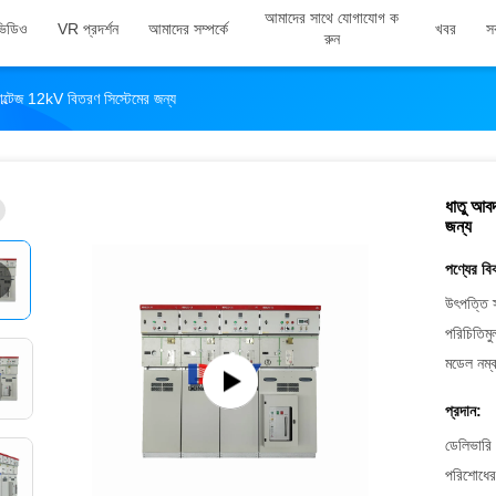
আমাদের সাথে যোগাযোগ ক
ভিডিও
VR প্রদর্শন
আমাদের সম্পর্কে
খবর
স
রুন
ল্টেজ 12kV বিতরণ সিস্টেমের জন্য
ধাতু আব
জন্য
পণ্যের বি
উৎপত্তি 
পরিচিতিমু
মডেল নম্ব
প্রদান:
ডেলিভারি 
পরিশোধের 