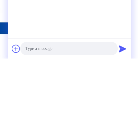
Photo
Video Call
Audio Call